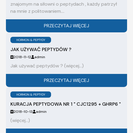
znajomym na siłowni o peptydach , każdy patrzył
na mnie z politowaniem....
PRZECZYTAJ WIĘCEJ
HORMON & PEPTYDY
JAK UŻYWAĆ PEPTYDÓW ?
2018-11-12
admin
Jak używać peptydów ? (więcej…)
PRZECZYTAJ WIĘCEJ
HORMON & PEPTYDY
KURACJA PEPTYDOWA NR 1 " CJC1295 + GHRP6 "
2018-10-13
admin
(więcej…)