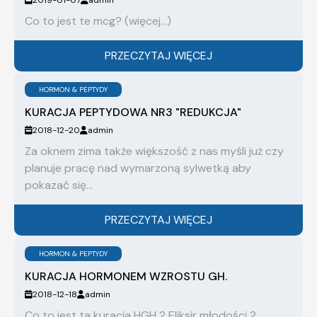
2019-01-07
admin
Co to jest te mcg? (więcej…)
PRZECZYTAJ WIĘCEJ
HORMON & PEPTYDY
KURACJA PEPTYDOWA NR3 "REDUKCJA"
2018-12-20
admin
Za oknem zima także większość z nas myśli już czy
planuje pracę nad wymarzoną sylwetką aby
pokazać się...
PRZECZYTAJ WIĘCEJ
HORMON & PEPTYDY
KURACJA HORMONEM WZROSTU GH.
2018-12-18
admin
Co to jest ta kuracja HGH ? Eliksir młodości ?