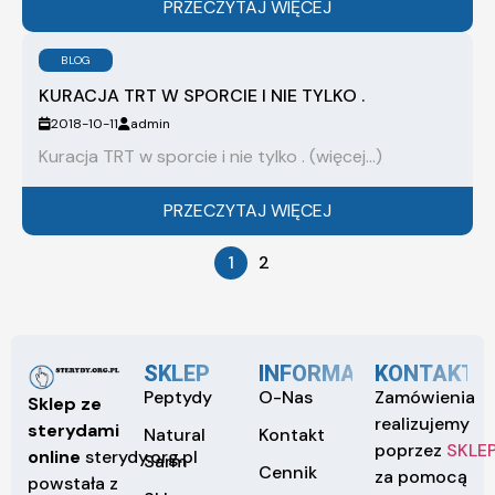
PRZECZYTAJ WIĘCEJ
BLOG
KURACJA TRT W SPORCIE I NIE TYLKO .
2018-10-11
admin
Kuracja TRT w sporcie i nie tylko . (więcej…)
PRZECZYTAJ WIĘCEJ
1
2
SKLEP
INFORMACJE
KONTAKT
Peptydy
O-Nas
Zamówienia
Sklep ze
realizujemy
sterydami
Natural
Kontakt
poprzez
SKLE
online
sterydy.org.pl
Sarm
Cennik
za pomocą
powstała z