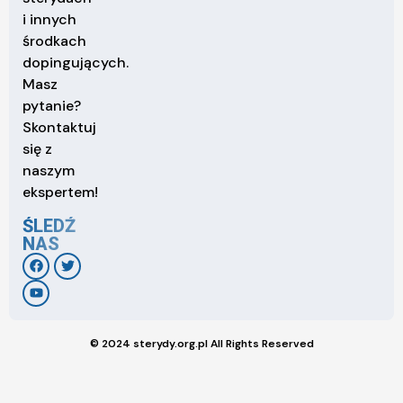
i innych
środkach
dopingujących.
Masz
pytanie?
Skontaktuj
się z
naszym
ekspertem!
ŚLEDŹ
NAS
© 2024 sterydy.org.pl All Rights Reserved