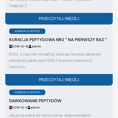
(więcej…)
PRZECZYTAJ WIĘCEJ
HORMON & PEPTYDY
KURACJA PEPTYDOWA NR2 " NA PIERWSZY RAZ "
2018-12-16
admin
Któż z nas nie chciał by doznać kuracji eliksirem
młodości jakim jest HGH ( hormon wzrostu) ,
niestety...
PRZECZYTAJ WIĘCEJ
HORMON & PEPTYDY
DAWKOWANIE PEPTYDÓW
2018-12-11
admin
Jeszcze parę lat temu kiedy wspominałem