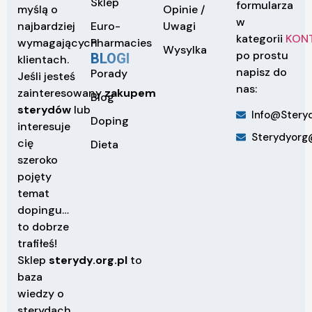
Sklep
formularza
Opinie /
myślą o
w
Euro-
Uwagi
najbardziej
kategorii
KON
Pharmacies
wymagających
Wysylka
po prostu
BLOGI
klientach.
napisz do
Porady
Jeśli jesteś
nas:
zainteresowany
zakupem
Blog
sterydów
lub
Info@steryd
Doping
interesuje
Sterydyorg
cię
Dieta
szeroko
pojęty
temat
dopingu…
to dobrze
trafiłeś!
Sklep
sterydy.org.pl
to
baza
wiedzy o
sterydach