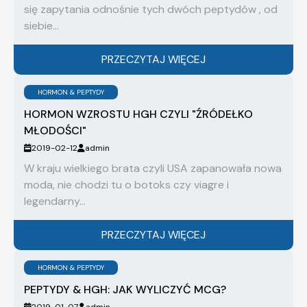
się zapytania odnośnie tych dwóch peptydów , od
siebie...
PRZECZYTAJ WIĘCEJ
HORMON & PEPTYDY
HORMON WZROSTU HGH CZYLI "ŹRÓDEŁKO
MŁODOŚCI"
2019-02-12
admin
W kraju wielkiego brata czyli USA zapanowała nowa
moda, nie chodzi tu o botoks czy viagre i
legendarny...
PRZECZYTAJ WIĘCEJ
HORMON & PEPTYDY
PEPTYDY & HGH: JAK WYLICZYĆ MCG?