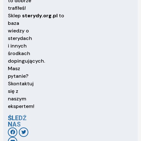
to dobrze
trafiłeś!
Sklep
sterydy.org.pl
to
baza
wiedzy o
sterydach
i innych
środkach
dopingujących.
Masz
pytanie?
Skontaktuj
się z
naszym
ekspertem!
ŚLEDŹ
NAS