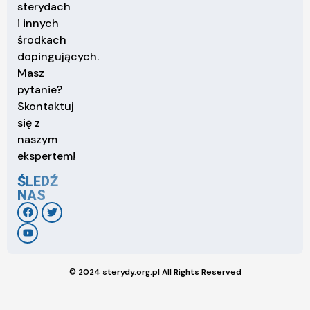
sterydach
i innych
środkach
dopingujących.
Masz
pytanie?
Skontaktuj
się z
naszym
ekspertem!
ŚLEDŹ
NAS
© 2024 sterydy.org.pl All Rights Reserved