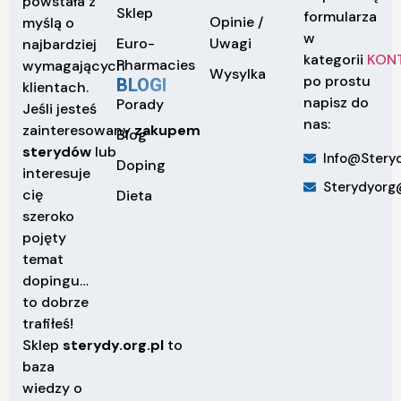
powstała z
Sklep
formularza
Opinie /
myślą o
w
Euro-
Uwagi
najbardziej
kategorii
KON
Pharmacies
wymagających
Wysylka
po prostu
BLOGI
klientach.
napisz do
Porady
Jeśli jesteś
nas:
zainteresowany
zakupem
Blog
sterydów
lub
Info@steryd
Doping
interesuje
Sterydyorg
cię
Dieta
szeroko
pojęty
temat
dopingu…
to dobrze
trafiłeś!
Sklep
sterydy.org.pl
to
baza
wiedzy o