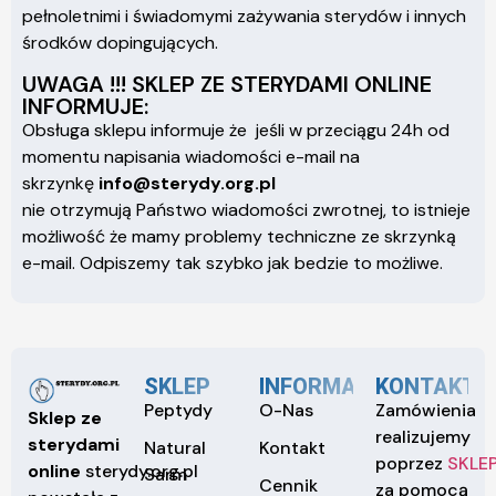
pełnoletnimi i świadomymi zażywania sterydów i innych
środków dopingujących.
UWAGA !!! SKLEP ZE STERYDAMI ONLINE
INFORMUJE:
Obsługa sklepu informuje że jeśli w przeciągu 24h od
momentu napisania wiadomości e-mail na
skrzynkę
info@sterydy.org.pl
nie otrzymują Państwo wiadomości zwrotnej, to istnieje
możliwość że mamy problemy techniczne ze skrzynką
e-mail. Odpiszemy tak szybko jak bedzie to możliwe.
SKLEP
INFORMACJE
KONTAKT
Peptydy
O-Nas
Zamówienia
Sklep ze
realizujemy
sterydami
Natural
Kontakt
poprzez
SKLE
online
sterydy.org.pl
Sarm
Cennik
za pomocą