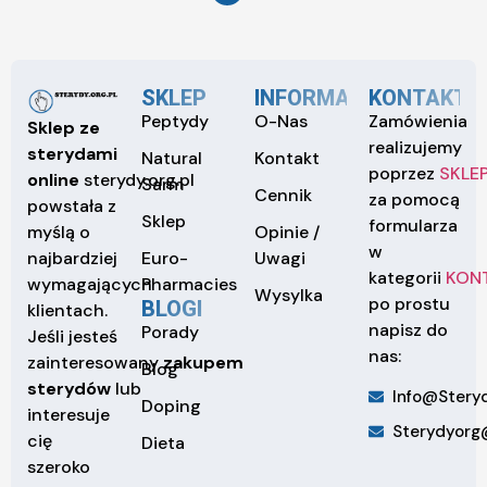
SKLEP
INFORMACJE
KONTAKT
Peptydy
O-Nas
Zamówienia
Sklep ze
realizujemy
sterydami
Natural
Kontakt
poprzez
SKLE
online
sterydy.org.pl
Sarm
Cennik
za pomocą
powstała z
Sklep
formularza
Opinie /
myślą o
w
Euro-
Uwagi
najbardziej
kategorii
KON
Pharmacies
wymagających
Wysylka
po prostu
BLOGI
klientach.
napisz do
Porady
Jeśli jesteś
nas:
zainteresowany
zakupem
Blog
sterydów
lub
Info@steryd
Doping
interesuje
Sterydyorg
cię
Dieta
szeroko