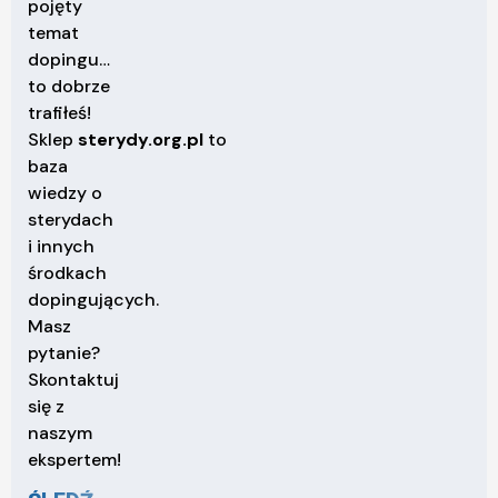
pojęty
temat
dopingu…
to dobrze
trafiłeś!
Sklep
sterydy.org.pl
to
baza
wiedzy o
sterydach
i innych
środkach
dopingujących.
Masz
pytanie?
Skontaktuj
się z
naszym
ekspertem!