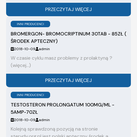
PRZECZYTAJ WIĘCEJ
INNI PRODUCENCI
BROMERGON- BROMOCRIPTINUM 30TAB - 85ZŁ (
ŚRODEK APTECZNY)
2018-10-09
admin
W czasie cyklu masz problemy z prolaktyną ?
(więcej…)
PRZECZYTAJ WIĘCEJ
INNI PRODUCENCI
TESTOSTERON PROLONGATUM 100MG/ML -
5AMP-70ZŁ
2018-10-09
admin
Kolejną sprawdzoną pozycją na stronie
sterydy.org.pl jest polski apteczny środek a