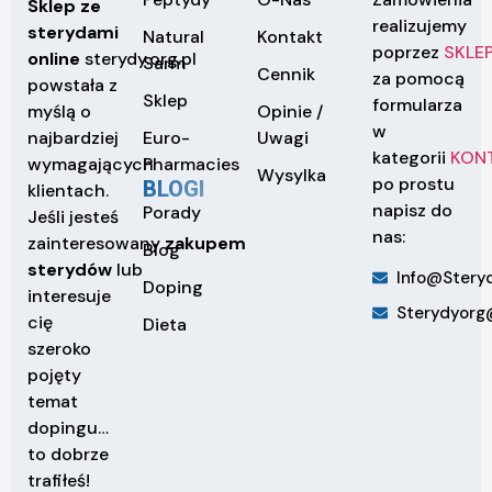
Sklep ze
realizujemy
sterydami
Natural
Kontakt
poprzez
SKLE
online
sterydy.org.pl
Sarm
Cennik
za pomocą
powstała z
Sklep
formularza
Opinie /
myślą o
w
Euro-
Uwagi
najbardziej
kategorii
KON
Pharmacies
wymagających
Wysylka
po prostu
BLOGI
klientach.
napisz do
Porady
Jeśli jesteś
nas:
zainteresowany
zakupem
Blog
sterydów
lub
Info@steryd
Doping
interesuje
Sterydyorg
cię
Dieta
szeroko
pojęty
temat
dopingu…
to dobrze
trafiłeś!