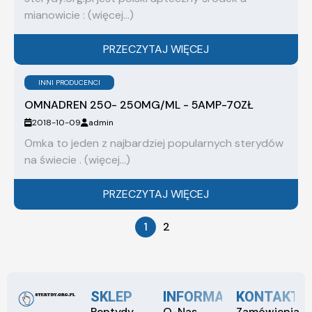
mianowicie : (więcej…)
PRZECZYTAJ WIĘCEJ
INNI PRODUCENCI
OMNADREN 250- 250MG/ML - 5AMP-70ZŁ
2018-10-09
admin
Omka to jeden z najbardziej popularnych sterydów
na świecie . (więcej…)
PRZECZYTAJ WIĘCEJ
1
2
SKLEP
INFORMACJE
KONTAKT
Peptydy
O-Nas
Zamówienia