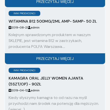
PRZECZYTAJ WIĘCEJ
INNI PRODUCENCI
WITAMINA B12 500MG/2ML AMP- 5AMP- 50 ZŁ
2019-08-21
admin
Kolejnym sprawdzonym produktem w naszym
SKLEPIE, jest witamina B12 w zastrzykach,
producenta POLFA Warszawa....
PRZECZYTAJ WIĘCEJ
INNI PRODUCENCI
KAMAGRA ORAL JELLY WOMEN AJANTA
(5SZT/OP) - 90ZŁ
2019-04-12
admin
Kiedy słyszymy kamagra to od razu na myśl
przychodzi nam środek na potencję dla mężczyzn.
(więcej…)