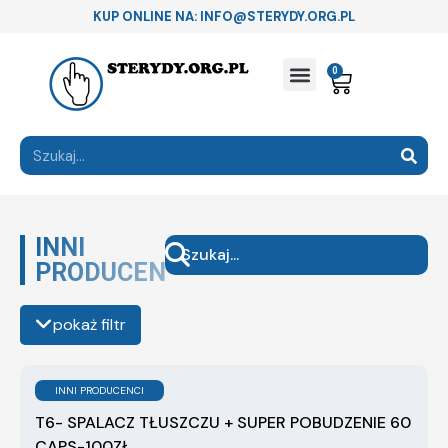
KUP ONLINE NA: INFO@STERYDY.ORG.PL
0
INNI
PRODUCENCI
pokaż filtr
INNI PRODUCENCI
T6- SPALACZ TŁUSZCZU + SUPER POBUDZENIE 60
CAPS-100ZŁ