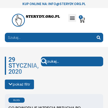
KUP ONLINE NA: INFO@STERYDY.ORG.PL
0
29
STYCZNIA,
2020
pokaż filtr
BLOG
CO POWODUJE WZDĘCIA BRZUCHA PO