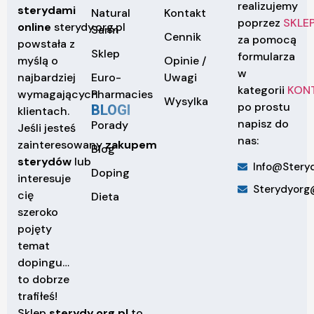
realizujemy
sterydami
Natural
Kontakt
poprzez
SKLE
online
sterydy.org.pl
Sarm
Cennik
za pomocą
powstała z
Sklep
formularza
Opinie /
myślą o
w
Euro-
Uwagi
najbardziej
kategorii
KON
Pharmacies
wymagających
Wysylka
po prostu
BLOGI
klientach.
napisz do
Porady
Jeśli jesteś
nas:
zainteresowany
zakupem
Blog
sterydów
lub
Info@steryd
Doping
interesuje
Sterydyorg
cię
Dieta
szeroko
pojęty
temat
dopingu…
to dobrze
trafiłeś!
Sklep
sterydy.org.pl
to