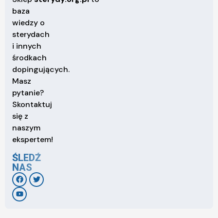
baza
wiedzy o
sterydach
i innych
środkach
dopingujących.
Masz
pytanie?
Skontaktuj
się z
naszym
ekspertem!
ŚLEDŹ
NAS