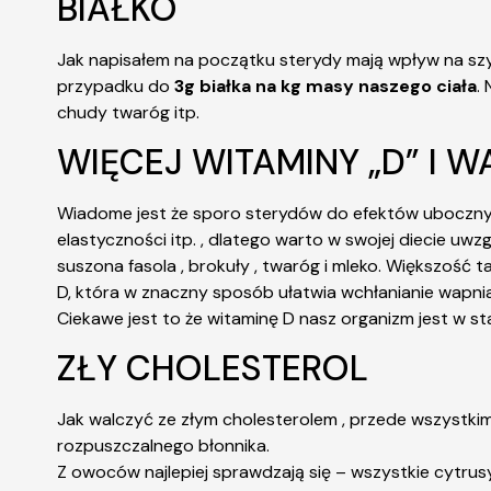
BIAŁKO
Jak napisałem na początku sterydy mają wpływ na szybs
przypadku do
3g białka na kg masy naszego ciała
.
chudy twaróg itp.
WIĘCEJ WITAMINY „D” I W
Wiadome jest że sporo sterydów do efektów ubocznych 
elastyczności itp. , dlatego warto w swojej diecie uw
suszona fasola , brokuły , twaróg i mleko. Większość
D, która w znaczny sposób ułatwia wchłanianie wapni
Ciekawe jest to że witaminę D nasz organizm jest w s
ZŁY CHOLESTEROL
Jak walczyć ze złym cholesterolem , przede wszystkim
rozpuszczalnego błonnika.
Z owoców najlepiej sprawdzają się – wszystkie cytrusy 