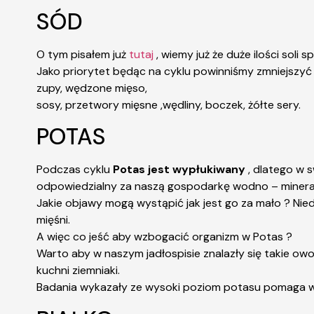
SÓD
O tym pisałem już
tutaj
, wiemy już że duże ilości soli 
Jako priorytet będąc na cyklu powinniśmy zmniejszyć z
zupy, wędzone mięso,
sosy, przetwory mięsne ,wędliny, boczek, żółte sery.
POTAS
Podczas cyklu
Potas jest wypłukiwany
, dlatego w 
odpowiedzialny za naszą gospodarkę wodno – minera
Jakie objawy mogą wystąpić jak jest go za mało ? Ni
mięśni.
A więc co jeść aby wzbogacić organizm w Potas ?
Warto aby w naszym jadłospisie znalazły się takie owo
kuchni ziemniaki.
Badania wykazały ze wysoki poziom potasu pomaga w ob