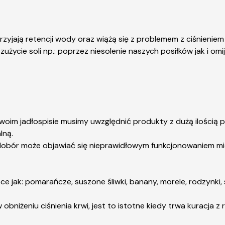
sprzyjają retencji wody oraz wiążą się z problemem z ciśnieniem
użycie soli np.: poprzez niesolenie naszych posiłków jak i o
swoim jadłospisie musimy uwzględnić produkty z dużą ilością 
lną.
edobór może objawiać się nieprawidłowym funkcjonowaniem mię
ce jak: pomarańcze, suszone śliwki, banany, morele, rodzynki
niżeniu ciśnienia krwi, jest to istotne kiedy trwa kuracja z