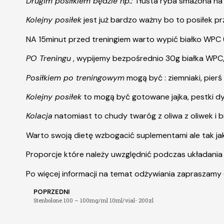
Drugim posiłkiem będzie np.:
Tłusta ryba smażona na o
Kolejny posiłek
jest już bardzo ważny bo to posiłek p
NA 15minut przed treningiem warto wypić białko WPC
PO Treningu
, wypijemy bezpośrednio 30g białka WPC, 
Posiłkiem po treningowym
mogą być : ziemniaki, pierś
Kolejny posiłek
to mogą być gotowane jajka, pestki dyn
Kolacja
natomiast to chudy twaróg z oliwa z oliwek i b
Warto swoją dietę wzbogacić suplementami ale tak jak 
Proporcje które należy uwzględnić podczas układania 
Po więcej informacji na temat odżywiania zapraszamy
POPRZEDNI
Stenbolone 100 – 100mg/ml 10ml/vial- 200zl