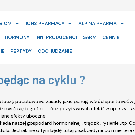
BIOM
IONS PHARMACY
ALPINA PHARMA
HORMONY
INNI PRODUCENCI
SARM
CENNIK
IE
PEPTYDY
ODCHUDZANIE
będąc na cyklu ?
etoczę podstawowe zasady jakie panują wśród sportowców , 
ziewać się tego że oprócz pozytywnych efektów np.: szybsza
ciane efekty uboczne.
ada naszej gospodarki hormonalnej , trądzik , łysienie ,itp.
olu. Jednak nie o tym będę tutaj pisał. Jedyne co mnie teraz 