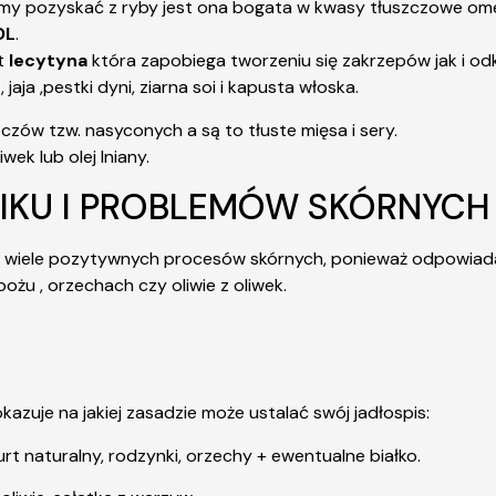
my pozyskać z ryby jest ona bogata w kwasy tłuszczowe ome
DL
.
t
lecytyna
która zapobiega tworzeniu się zakrzepów jak i odk
, jaja ,pestki dyni, ziarna soi i kapusta włoska.
czów tzw. nasyconych a są to tłuste mięsa i sery.
ek lub olej lniany.
IKU I PROBLEMÓW SKÓRNYCH
ele pozytywnych procesów skórnych, ponieważ odpowiada on
ożu , orzechach czy oliwie z oliwek.
kazuje na jakiej zasadzie może ustalać swój jadłospis:
urt naturalny, rodzynki, orzechy + ewentualne białko.