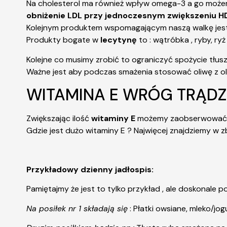
Na cholesterol ma również wpływ omega-3 a go może
obniżenie LDL przy jednoczesnym zwiększeniu H
Kolejnym produktem wspomagającym naszą walkę jes
Produkty bogate w
lecytynę
to : wątróbka , ryby, ryż 
Kolejne co musimy zrobić to ograniczyć spożycie tłusz
Ważne jest aby podczas smażenia stosować oliwę z oliw
WITAMINA E WRÓG TRĄDZ
Zwiększając ilość
witaminy E
możemy zaobserwować wi
Gdzie jest dużo witaminy E ? Najwięcej znajdziemy w zb
Przykładowy dzienny jadłospis:
Pamiętajmy że jest to tylko przykład , ale doskonale po
Na posiłek nr 1 składają się
: Płatki owsiane, mleko/jog