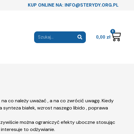
KUP ONLINE NA: INFO@STERYDY.ORG.PL
0
0,00
zł
na co należy uważać , a na co zwrócić uwagę. Kiedy
 synteza białek, wzrost naszego libido , poprawa
 Oczywiście można ograniczyć efekty uboczne stosując
interesuje to odżywianie.