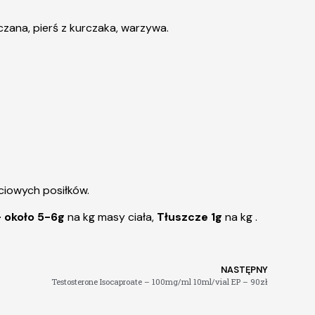
zana, pierś z kurczaka, warzywa.
ściowych posiłków.
około 5-6g
na kg masy ciała,
Tłuszcze 1g
na kg .
NASTĘPNY
Testosterone Isocaproate – 100mg/ml 10ml/vial EP – 90zł