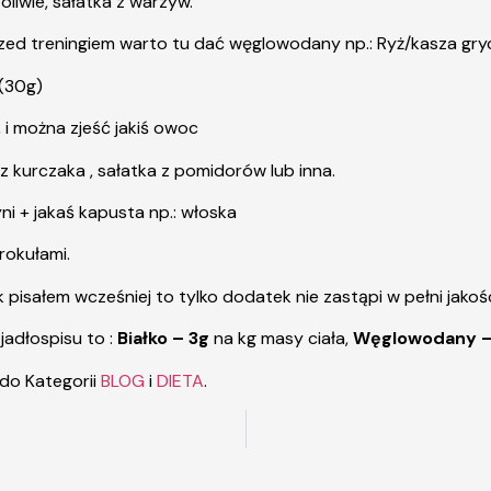
liwie, sałatka z warzyw.
rzed treningiem warto tu dać węglowodany np.: Ryż/kasza gryc
 (30g)
i można zjeść jakiś owoc
 z kurczaka , sałatka z pomidorów lub inna.
i + jakaś kapusta np.: włoska
rokułami.
pisałem wcześniej to tylko dodatek nie zastąpi w pełni jako
jadłospisu to :
Białko – 3g
na kg masy ciała,
Węglowodany – 
 do Kategorii
BLOG
i
DIETA
.