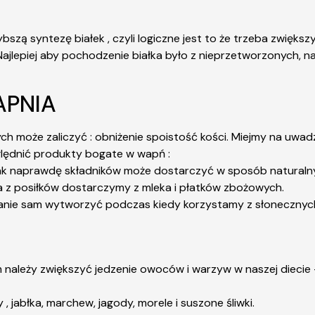
zą syntezę białek , czyli logiczne jest to że trzeba zwiększ
 Najlepiej aby pochodzenie białka było z nieprzetworzonych, na
APNIA
może zaliczyć : obniżenie spoistość kości. Miejmy na uwadze 
zględnić produkty bogate w wapń :
 tak naprawdę składników może dostarczyć w sposób naturalny
a z posiłków dostarczymy z mleka i płatków zbożowych.
tanie sam wytworzyć podczas kiedy korzystamy z słonecznych 
 należy zwiększyć jedzenie owoców i warzyw w naszej diecie –
, jabłka, marchew, jagody, morele i suszone śliwki.