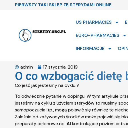
PIERWSZY TAKI SKLEP ZE STERYDAMI ONLINE
US PHARMACIES
E
EURO-PHARMACIES
INFORMACJE
OPIN
admin
17 stycznia, 2019
O co wzbogacić dietę 
Co jeść jak jesteśmy na cyklu ?
To odwiecznie pytanie w dopingu. W tym artykule prz
jesteśmy na cyklu z użyciem sterydów to musimy spod
samopoczucia itp., mogą pojawić się również te niech
Zależnie od zażywanych środków może pojawić się blok
preparaty osłonowe np.
AI
kontrolujące poziom estradi