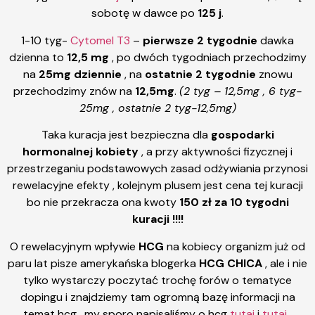
sobotę w dawce po
125 j
.
1-10 tyg-
Cytomel T3
–
pierwsze 2 tygodnie
dawka
dzienna to
12,5 mg
, po dwóch tygodniach przechodzimy
na
25mg dziennie
, na
ostatnie 2 tygodnie
znowu
przechodzimy znów na
12,5mg
.
(2 tyg – 12,5mg , 6 tyg-
25mg , ostatnie 2 tyg-12,5mg)
Taka kuracja jest bezpieczna dla
gospodarki
hormonalnej kobiety
, a przy aktywności fizycznej i
przestrzeganiu podstawowych zasad odżywiania przynosi
rewelacyjne efekty , kolejnym plusem jest cena tej kuracji
bo nie przekracza ona kwoty
150 zł za 10 tygodni
kuracji !!!!
O rewelacyjnym wpływie
HCG
na kobiecy organizm już od
paru lat pisze amerykańska blogerka
HCG CHICA
, ale i nie
tylko wystarczy poczytać trochę forów o tematyce
dopingu i znajdziemy tam ogromną bazę informacji na
temat hcg , my sporo napisaliśmy o hcg
tutaj
i
tutaj
.