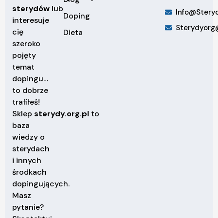
sterydów
lub
Info@steryd
Doping
interesuje
Sterydyorg
cię
Dieta
szeroko
pojęty
temat
dopingu…
to dobrze
trafiłeś!
Sklep
sterydy.org.pl
to
baza
wiedzy o
sterydach
i innych
środkach
dopingujących.
Masz
pytanie?