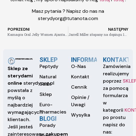
Masz pytania ? Napisz do nas na
sterydyorg@tutanota.com
POPRZEDNI
NASTĘPNY
Kamagra Oral Jelly Women Ajanta (5szt/op) – 90zł
Jarrell Miller złapany na dopingu 17.04.2019
SKLEP
INFORMACJE
KONTAKT
Peptydy
O-Nas
Zamówienia
Sklep ze
realizujemy
sterydami
Natural
Kontakt
poprzez
SKLE
online
sterydy.org.pl
Sarm
Cennik
za pomocą
powstała z
Sklep
formularza
Opinie /
myślą o
w
Euro-
Uwagi
najbardziej
kategorii
KON
Pharmacies
wymagających
Wysylka
po prostu
BLOGI
klientach.
napisz do
Porady
Jeśli jesteś
nas:
zainteresowany
zakupem
Blog