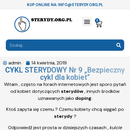
KUP ONLINE NA: INFO@STERYDY.ORG.PL
0
admin
14 kwietnia, 2019
CYKL STERYDOWY Nr 9 „Bezpieczny
cykl dla kobiet”
Witam , często na forach internetowych jest sporo pytań
od kobiet dotyczących
sterydów
, innych środków
uznawanych jako
doping
.
Ktoś zapyta się czemu ? Czemu kobiety chcą sięgać po
sterydy
?
Odpowiedź jest prosta w dzisiejszych czasach ,
kulcie