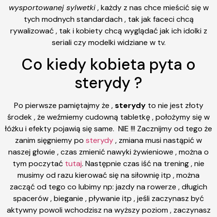
wysportowanej sylwetki
, każdy z nas chce mieścić się w
tych modnych standardach , tak jak faceci chcą
rywalizować , tak i kobiety chcą wyglądać jak ich idolki z
seriali czy modelki widziane w tv.
Co kiedy kobieta pyta o
sterydy ?
Po pierwsze pamiętajmy że ,
sterydy
to nie jest złoty
środek , że weźmiemy cudowną tabletkę , położymy się w
łóżku i efekty pojawią się same. NIE !!! Zacznijmy od tego że
zanim sięgniemy po
sterydy
, zmiana musi nastąpić w
naszej głowie , czas zmienić nawyki żywieniowe , można o
tym poczytać
tutaj
. Następnie czas iść na trening , nie
musimy od razu kierować się na siłownię itp , można
zacząć od tego co lubimy np: jazdy na rowerze , długich
spacerów , bieganie , pływanie itp , jeśli zaczynasz być
aktywny powoli wchodzisz na wyższy poziom , zaczynasz