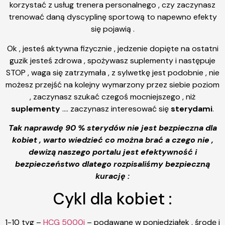
korzystać z usług trenera personalnego , czy zaczynasz
trenować daną dyscyplinę sportową to napewno efekty
się pojawią .
Ok , jesteś aktywna fizycznie , jedzenie dopięte na ostatni
guzik jesteś zdrowa , spożywasz suplementy i następuje
STOP , waga się zatrzymała , z sylwetkę jest podobnie , nie
możesz przejść na kolejny wymarzony przez siebie poziom
, zaczynasz szukać czegoś mocniejszego , niż
suplementy
…. zaczynasz interesować się
sterydami
.
Tak naprawdę 90 % sterydów nie jest bezpieczna dla
kobiet , warto wiedzieć co można brać a czego nie ,
dewizą naszego portalu jest efektywność i
bezpieczeństwo dlatego rozpisaliśmy bezpieczną
kurację :
Cykl dla kobiet :
1-10 tyg –
HCG 5000j
– podawane w poniedziałek , środę i