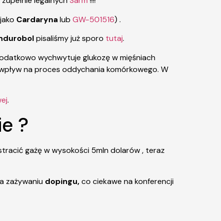
h zupełnie legalnych
Sarm
!!!!
 jako
Cardaryna
lub
GW-501516
) .
ndurobol
pisaliśmy już sporo
tutaj
.
dodatkowo wychwytuje glukozę w mięśniach
ma wpływ na proces oddychania komórkowego. W
ej
.
ie ?
stracić gażę w wysokości 5mln dolarów , teraz
 na zażywaniu
dopingu,
co ciekawe na konferencji