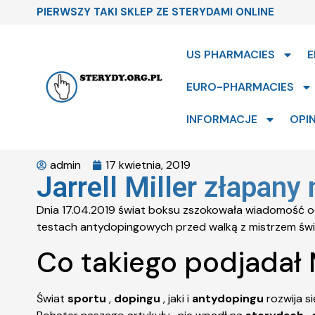
PIERWSZY TAKI SKLEP ZE STERYDAMI ONLINE
US PHARMACIES
E
EURO-PHARMACIES
INFORMACJE
OPIN
admin
17 kwietnia, 2019
Jarrell Miller złapan
Dnia 17.04.2019 świat boksu zszokowała wiadomość o
testach antydopingowych przed walką z mistrzem św
Co takiego podjadał M
Świat
sportu
,
dopingu
, jaki i
antydopingu
rozwija si