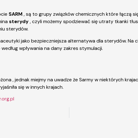
ócie
SARM
, są to grupy związków chemicznych które łączą się
mina
sterydy
, czyli możemy spodziewać się utraty tkanki tłus
iu sterydów.
ceutyki jako bezpieczniejsza alternatywa dla sterydów. Na 
ię według wpływania na dany zakres stymulacji.
ona , jednak miejmy na uwadze że Sarmy w niektórych krajach 
aśniła się w innych krajach.
.org.pl