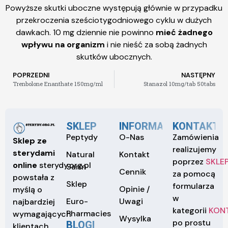
Powyższe skutki uboczne występują głównie w przypadku
przekroczenia sześciotygodniowego cyklu w dużych
dawkach. 10 mg dziennie nie powinno
mieć żadnego
wpływu na organizm
i nie nieść za sobą żadnych
skutków ubocznych.
POPRZEDNI
NASTĘPNY
Trenbolone Enanthate 150mg/ml
Stanazol 10mg/tab 50tabs
SKLEP
INFORMACJE
KONTAKT
Peptydy
O-Nas
Zamówienia
Sklep ze
realizujemy
sterydami
Natural
Kontakt
poprzez
SKLE
online
sterydy.org.pl
Sarm
Cennik
za pomocą
powstała z
Sklep
formularza
Opinie /
myślą o
w
Euro-
Uwagi
najbardziej
kategorii
KON
Pharmacies
wymagających
Wysylka
po prostu
BLOGI
klientach.