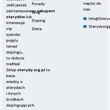
napisz do
Porady
Jeśli jesteś
nas:
zainteresowany
zakupem
Blog
sterydów
lub
Info@steryd
Doping
interesuje
Sterydyorg
cię
Dieta
szeroko
pojęty
temat
dopingu…
to dobrze
trafiłeś!
Sklep
sterydy.org.pl
to
baza
wiedzy o
sterydach
i innych
środkach
dopingujących.