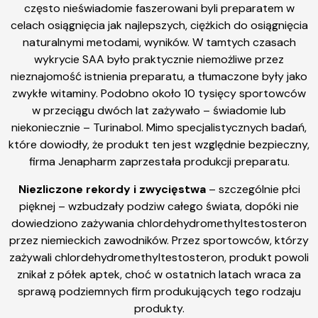
często nieświadomie faszerowani byli preparatem w
celach osiągnięcia jak najlepszych, ciężkich do osiągnięcia
naturalnymi metodami, wyników. W tamtych czasach
wykrycie SAA było praktycznie niemożliwe przez
nieznajomość istnienia preparatu, a tłumaczone były jako
zwykłe witaminy. Podobno około 10 tysięcy sportowców
w przeciągu dwóch lat zażywało – świadomie lub
niekoniecznie – Turinabol. Mimo specjalistycznych badań,
które dowiodły, że produkt ten jest względnie bezpieczny,
firma Jenapharm zaprzestała produkcji preparatu.
Niezliczone rekordy i zwycięstwa
– szczególnie płci
pięknej – wzbudzały podziw całego świata, dopóki nie
dowiedziono zażywania chlordehydromethyltestosteron
przez niemieckich zawodników. Przez sportowców, którzy
zażywali chlordehydromethyltestosteron, produkt powoli
znikał z półek aptek, choć w ostatnich latach wraca za
sprawą podziemnych firm produkujących tego rodzaju
produkty.