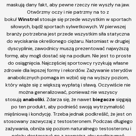
maskują dany fakt, aby pewne rzeczy nie wyszły na jaw.
Otwórzmy oczy i nie patrzmy na to z
boku!
Winstrol
stosuje się przede wszystkim w sportach
siłowych, bądź sportach sylwetkowych. W pierwszej
branży potrzebna jest przede wszystkim siła statyczna
do wyciskania określonego ciężaru. Natomiast w drugiej
dyscyplinie, zawodnicy muszą prezentować najwyższą
formę, aby mogli dostać się na podium. Nie jest to proste
do osiągnięcia. Najczęściej sportowcy ryzykują własne
zdrowie dla lepszej formy i rekordów. Zażywanie sterydów
anabolicznych pomaga im wzbić się na wyższy poziom,
który wiąże się z większą wypłatą i sławą. Oczywiście nie
można generalizować, ponieważ nie wszyscy
stosują
anaboliki.
Zdarza się, że nawet
biegacze
sięgają
po ten produkt, aby podnieść swoją wytrzymałość
mięśniową i kondycję. Trzeba jednak podkreślić, że jest on
stosowany zazwyczaj z testosteronem. Podczas długiego
zażywania, obniża się poziom naturalnego testosteronu i
należy dostarczyć go z zewnątrz, aby podtrzymać