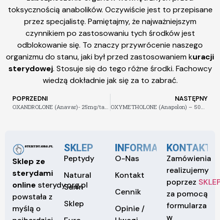
toksycznością anabolików. Oczywiście jest to przepisane
przez specjalistę. Pamiętajmy, że najważniejszym
czynnikiem po zastosowaniu tych środków jest
odblokowanie się. To znaczy przywrócenie naszego
organizmu do stanu, jaki był przed zastosowaniem k
uracji
sterydowej
. Stosuje się do tego różne środki. Fachowcy
wiedzą dokładnie jak się za to zabrać.
POPRZEDNI
NASTĘPNY
OXANDROLONE (Anavar)- 25mg/tab 50tabs- 250zł
OXYMETHOLONE (Anapolon) – 50mg/tab 50tabs- 150zł
SKLEP
INFORMACJE
KONTAKT
Peptydy
O-Nas
Zamówienia
Sklep ze
realizujemy
sterydami
Natural
Kontakt
poprzez
SKLE
online
sterydy.org.pl
Sarm
Cennik
za pomocą
powstała z
Sklep
formularza
Opinie /
myślą o
w