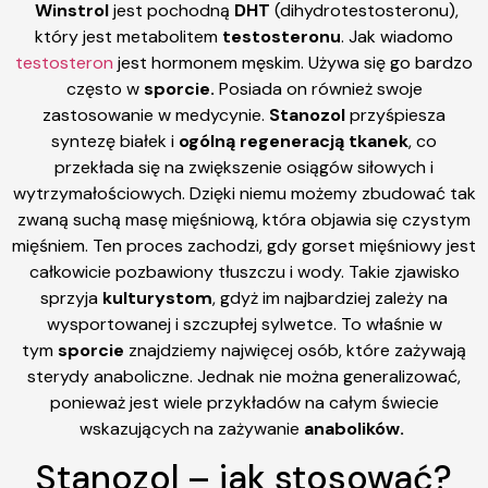
Winstrol
jest pochodną
DHT
(dihydrotestosteronu),
który jest metabolitem
testosteronu
. Jak wiadomo
testosteron
jest hormonem męskim. Używa się go bardzo
często w
sporcie.
Posiada on również swoje
zastosowanie w medycynie.
Stanozol
przyśpiesza
syntezę białek i
ogólną regeneracją tkanek
, co
przekłada się na zwiększenie osiągów siłowych i
wytrzymałościowych. Dzięki niemu możemy zbudować tak
zwaną suchą masę mięśniową, która objawia się czystym
mięśniem. Ten proces zachodzi, gdy gorset mięśniowy jest
całkowicie pozbawiony tłuszczu i wody. Takie zjawisko
sprzyja
kulturystom
, gdyż im najbardziej zależy na
wysportowanej i szczupłej sylwetce. To właśnie w
tym
sporcie
znajdziemy najwięcej osób, które zażywają
sterydy anaboliczne. Jednak nie można generalizować,
ponieważ jest wiele przykładów na całym świecie
wskazujących na zażywanie
anabolików.
Stanozol – jak stosować?