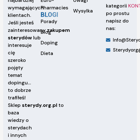
Euro-
Uwagi
najbardziej
kategorii
KON
Pharmacies
wymagających
Wysylka
po prostu
BLOGI
klientach.
napisz do
Porady
Jeśli jesteś
nas:
zainteresowany
zakupem
Blog
sterydów
lub
Info@steryd
Doping
interesuje
Sterydyorg
cię
Dieta
szeroko
pojęty
temat
dopingu…
to dobrze
trafiłeś!
Sklep
sterydy.org.pl
to
baza
wiedzy o
sterydach
i innych