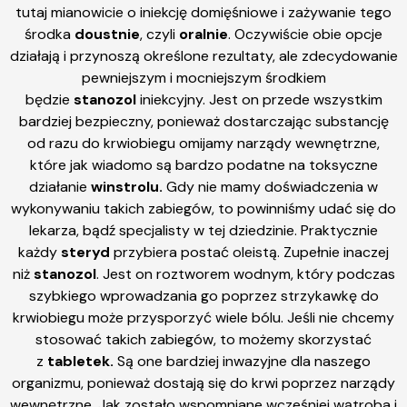
tutaj mianowicie o iniekcję domięśniowe i zażywanie tego
środka
doustnie
, czyli
oralnie
. Oczywiście obie opcje
działają i przynoszą określone rezultaty, ale zdecydowanie
pewniejszym i mocniejszym środkiem
będzie
stanozol
iniekcyjny. Jest on przede wszystkim
bardziej bezpieczny, ponieważ dostarczając substancję
od razu do krwiobiegu omijamy narządy wewnętrzne,
które jak wiadomo są bardzo podatne na toksyczne
działanie
winstrolu.
Gdy nie mamy doświadczenia w
wykonywaniu takich zabiegów, to powinniśmy udać się do
lekarza, bądź specjalisty w tej dziedzinie. Praktycznie
każdy
steryd
przybiera postać oleistą. Zupełnie inaczej
niż
stanozol
. Jest on roztworem wodnym, który podczas
szybkiego wprowadzania go poprzez strzykawkę do
krwiobiegu może przysporzyć wiele bólu. Jeśli nie chcemy
stosować takich zabiegów, to możemy skorzystać
z
tabletek.
Są one bardziej inwazyjne dla naszego
organizmu, ponieważ dostają się do krwi poprzez narządy
wewnętrzne. Jak zostało wspomniane wcześniej wątroba i