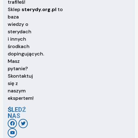
trafiłeś!
Sklep
sterydy.org.pl
to
baza
wiedzy o
sterydach
i innych
środkach
dopingujących.
Masz
pytanie?
Skontaktuj
się z
naszym
ekspertem!
ŚLEDŹ
NAS