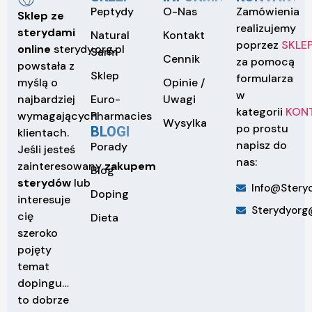
Peptydy
O-Nas
Zamówienia
Sklep ze
realizujemy
sterydami
Natural
Kontakt
poprzez
SKLE
online
sterydy.org.pl
Sarm
Cennik
za pomocą
powstała z
Sklep
formularza
Opinie /
myślą o
w
Euro-
Uwagi
najbardziej
kategorii
KON
Pharmacies
wymagających
Wysylka
po prostu
BLOGI
klientach.
napisz do
Porady
Jeśli jesteś
nas:
zainteresowany
zakupem
Blog
sterydów
lub
Info@steryd
Doping
interesuje
Sterydyorg
cię
Dieta
szeroko
pojęty
temat
dopingu…
to dobrze