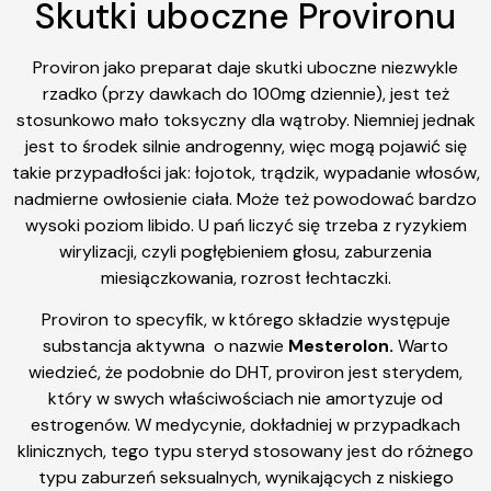
Skutki uboczne Provironu
Proviron jako preparat daje skutki uboczne niezwykle
rzadko (przy dawkach do 100mg dziennie), jest też
stosunkowo mało toksyczny dla wątroby. Niemniej jednak
jest to środek silnie androgenny, więc mogą pojawić się
takie przypadłości jak: łojotok, trądzik, wypadanie włosów,
nadmierne owłosienie ciała. Może też powodować bardzo
wysoki poziom libido. U pań liczyć się trzeba z ryzykiem
wirylizacji, czyli pogłębieniem głosu, zaburzenia
miesiączkowania, rozrost łechtaczki.
Proviron to specyfik, w którego składzie występuje
substancja aktywna o nazwie
Mesterolon.
Warto
wiedzieć, że podobnie do DHT, proviron jest sterydem,
który w swych właściwościach nie amortyzuje od
estrogenów. W medycynie, dokładniej w przypadkach
klinicznych, tego typu steryd stosowany jest do różnego
typu zaburzeń seksualnych, wynikających z niskiego