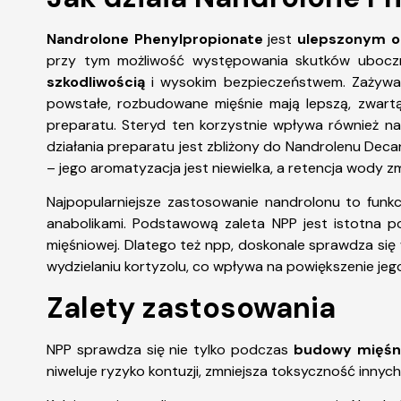
Nandrolone Phenylpropionate
jest
ulepszonym o
przy tym możliwość występowania skutków uboc
szkodliwością
i wysokim bezpieczeństwem. Zażywan
powstałe, rozbudowane mięśnie mają lepszą, zwartą s
preparatu. Steryd ten korzystnie wpływa również na
działania preparatu jest zbliżony do Nandrolenu Decan
– jego aromatyzacja jest niewielka, a retencja wody z
Najpopularniejsze zastosowanie nandrolonu to fun
anabolikami. Podstawową zaleta NPP jest istotna
mięśniowej. Dlatego też npp, doskonale sprawdza się
wydzielaniu kortyzolu, co wpływa na powiększenie jego
Zalety
zastosowania
NPP sprawdza się nie tylko podczas
budowy mięśn
niweluje ryzyko kontuzji, zmniejsza toksyczność innyc