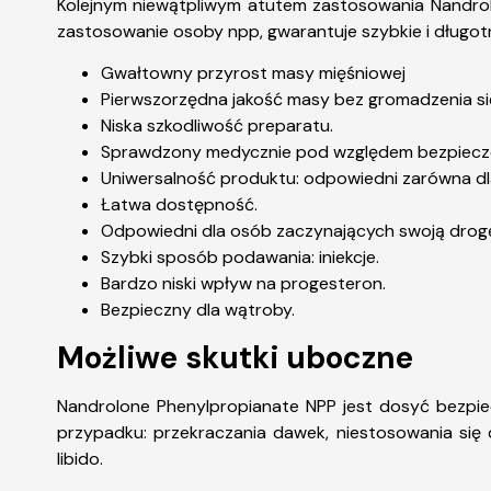
Kolejnym niewątpliwym atutem zastosowania Nandrole
zastosowanie osoby npp, gwarantuje szybkie i długotr
Gwałtowny przyrost masy mięśniowej
Pierwszorzędna jakość masy bez gromadzenia si
Niska szkodliwość preparatu.
Sprawdzony medycznie pod względem bezpiecze
Uniwersalność produktu: odpowiedni zarówna dla 
Łatwa dostępność.
Odpowiedni dla osób zaczynających swoją drogę
Szybki sposób podawania: iniekcje.
Bardzo niski wpływ na progesteron.
Bezpieczny dla wątroby.
Możliwe skutki uboczne
Nandrolone Phenylpropianate NPP jest dosyć bezpi
przypadku: przekraczania dawek, niestosowania się d
libido.