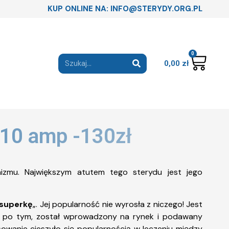
KUP ONLINE NA: INFO@STERYDY.ORG.PL
0
0,00
zł
 10 amp -130zł
izmu. Największym atutem tego sterydu jest jego
superkę
„. Jej popularność nie wyrosła z niczego! Jest
ce po tym, został wprowadzony na rynek i podawany
owanie cieszyło się popularnością w leczeniu między