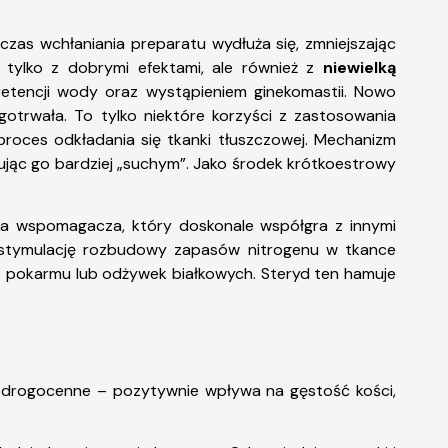
 czas wchłaniania preparatu wydłuża się, zmniejszając
 tylko z dobrymi efektami, ale również z
niewielką
etencji wody oraz wystąpieniem ginekomastii. Nowo
ugotrwała. To tylko niektóre korzyści z zastosowania
proces odkładania się tkanki tłuszczowej. Mechanizm
udując go bardziej „suchym”. Jako środek krótkoestrowy
ja wspomagacza, który doskonale współgra z innymi
 stymulację rozbudowy zapasów nitrogenu w tkance
go pokarmu lub odżywek białkowych. Steryd ten hamuje
 i drogocenne – pozytywnie wpływa na gęstość kości,