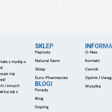
SKLEP
INFORMA
Peptydy
O-Nas
Natural Sarm
Kontakt
tała z myślą o
eś
Sklep
Cennik
esuje cię
Euro-Pharmacies
Opinie / Uwag
eś!
BLOGI
h i innych
Wysylka
Porady
ktuj się z
Blog
Doping