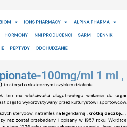
BIOM
IONS PHARMACY
ALPINA PHARMA
HORMONY
INNI PRODUCENCI
SARM
CENNIK
IE
PEPTYDY
ODCHUDZANIE
pionate-100mg/ml 1 ml ,
)
to steryd o skutecznym i szybkim działaniu.
k ten ma właściwości długotrwałego wnikania do organ
jest często wykorzystywany przez kulturystów i sportowców.
pszych sterydów, natrafiłeś na legendarną „
krótką deczkę
„, „
szy raz został przebadany i opisany w 1957 roku. Wkrót
w około 1975 roku został zakazany w sporcie. Jego zastos