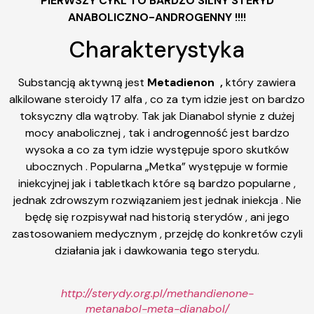
PIERWSZY CYKL TO BARDZO SILNY STERYD
ANABOLICZNO-ANDROGENNY !!!!
Charakterystyka
Substancją aktywną jest
Metadienon ,
który zawiera
alkilowane steroidy 17 alfa , co za tym idzie jest on bardzo
toksyczny dla wątroby. Tak jak Dianabol słynie z dużej
mocy anabolicznej , tak i androgenność jest bardzo
wysoka a co za tym idzie występuje sporo skutków
ubocznych . Popularna „Metka” występuje w formie
iniekcyjnej jak i tabletkach które są bardzo popularne ,
jednak zdrowszym rozwiązaniem jest jednak iniekcja . Nie
będę się rozpisywał nad historią sterydów , ani jego
zastosowaniem medycznym , przejdę do konkretów czyli
działania jak i dawkowania tego sterydu.
http://sterydy.org.pl/methandienone-
metanabol-meta-dianabol/