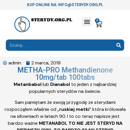
KUP ONLINE NA: INFO@STERYDY.ORG.PL
0
admin
2 marca, 2019
METHA-PRO Methandienone
10mg/tab 100tabs
Metanbabol
lub
Dianabol
to jeden z najbardziej
popularnych sterydów na świecie.
Sam pamiętam że swoją przygodę ze sterydami
rozpocząłem właśnie od „
ruskiej metki
” która królowała
na siłowniach w latach 90. I to co teraz napisze jest
bardzo ważne
METANABOL TO NIE JEST STERYD NA