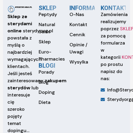
SKLEP
INFORMACJE
KONTAKT
Peptydy
O-Nas
Zamówienia
Sklep ze
realizujemy
sterydami
Natural
Kontakt
poprzez
SKLE
online
sterydy.org.pl
Sarm
Cennik
za pomocą
powstała z
Sklep
formularza
Opinie /
myślą o
w
Euro-
Uwagi
najbardziej
kategorii
KON
Pharmacies
wymagających
Wysylka
po prostu
BLOGI
klientach.
napisz do
Porady
Jeśli jesteś
nas:
zainteresowany
zakupem
Blog
sterydów
lub
Info@steryd
Doping
interesuje
Sterydyorg
cię
Dieta
szeroko
pojęty
temat
dopingu…