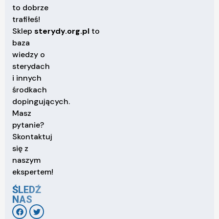
to dobrze
trafiłeś!
Sklep
sterydy.org.pl
to
baza
wiedzy o
sterydach
i innych
środkach
dopingujących.
Masz
pytanie?
Skontaktuj
się z
naszym
ekspertem!
ŚLEDŹ
NAS