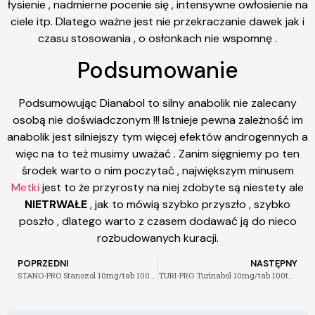
łysienie , nadmierne pocenie się , intensywne owłosienie na
ciele itp. Dlatego ważne jest nie przekraczanie dawek jak i
czasu stosowania , o osłonkach nie wspomnę .
Podsumowanie
Podsumowując Dianabol to silny anabolik nie zalecany
osobą nie doświadczonym !!! Istnieje pewna zależność im
anabolik jest silniejszy tym więcej efektów androgennych a
więc na to też musimy uważać . Zanim sięgniemy po ten
środek warto o nim poczytać , największym minusem
Metki
jest to że przyrosty na niej zdobyte są niestety ale
NIETRWAŁE
, jak to mówią szybko przyszło , szybko
poszło , dlatego warto z czasem dodawać ją do nieco
rozbudowanych kuracji.
POPRZEDNI
NASTĘPNY
STANO-PRO Stanozol 10mg/tab 100tabs
TURI-PRO Turinabol 10mg/tab 100tabs