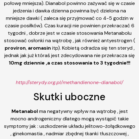
połowę mniejsza). Dianabol powinno zażywać się w czasie
jedzenia i dawka dzienna powinna być dzielona na
mniejsze dawki ( zaleca się przyjmować co 4-5 godzin w
czasie posiłków). Czas kuracji nie powinien przekraczać 6
tygodni , dobrze jest w czasie stosowania Metanabolu
stosować osłonki na wątrobę , jak również antyestrogen (
proviron
,
aromasin
itp). Kobietą odradza się ten steryd ,
jednak jak już któraś jest zdecydowana nie przekracza się
10mg dziennie ,a czas stosowania to 3 tygodnie!!!
http://sterydy.org.pl/methandienone-dianabol/
Skutki uboczne
Metanabol
ma negatywny wpływ na wątrobę , jest
mocno androgeniczny dlatego mogą wystąpić takie
symptomy jak : uszkodzenie układu jelitowo-żołądkowego
, ginekomastia , nadmiar zbędnej tkanki tłuszczowej ,