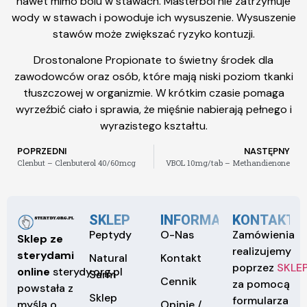
nawet mimo bólu w stawach. Masterbol nie zatrzymuje
wody w stawach i powoduje ich wysuszenie. Wysuszenie
stawów może zwiększać ryzyko kontuzji.
Drostonalone Propionate to świetny środek dla
zawodowców oraz osób, które mają niski poziom tkanki
tłuszczowej w organizmie. W krótkim czasie pomaga
wyrzeźbić ciało i sprawia, że mięśnie nabierają pełnego i
wyrazistego kształtu.
POPRZEDNI
NASTĘPNY
Clenbut – Clenbuterol 40/60mcg
VBOL 10mg/tab – Methandienone
SKLEP
INFORMACJE
KONTAKT
Peptydy
O-Nas
Zamówienia
Sklep ze
realizujemy
sterydami
Natural
Kontakt
poprzez
SKLE
online
sterydy.org.pl
Sarm
Cennik
za pomocą
powstała z
Sklep
formularza
Opinie /
myślą o