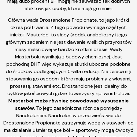
mają dużo procent BF, mogą nie zauważać tak dobrych
efektów, jak osoby, które mają go mniej.
Główna wada Drostanolone Propionate, to jego krótki
okres półtrwania. Z tego powodu wymaga częśtych
iniekcji. Masterbol to słaby środek anaboliczny i jego
głównym zadaniem nie jest dawanie wielkich przyrostów
masy mięsniowej w bardzo krótkim czasie. Wady
Masterbolu wynikają z budowy chemicznej. Jest
pochodną DHT więc wykazuje skutki uboczne podobne
do środków podlegających 5-alfa redukcji. Nie zaleca się
stosowania go osobom, które mają problemy z włosami,
prostatą, stawami etc. Drostanolone jest idealny do
cyklów jakościowych gdzie towarzyszy np. winstrolowi.
Masterbol może również powodować wysuszanie
stawów
. To jego zasadniczna różnica pomiędzy
Nandrolonem. Nandrolon w przeciwieństwie do
Drostonalone Propionate zatrzymuje wodę w stawach, co
ma działanie uśmierzające ból – sportowcy mogą ćwiczyć