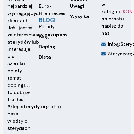
w
Euro-
Uwagi
najbardziej
kategorii
KON
Pharmacies
wymagających
Wysylka
po prostu
BLOGI
klientach.
napisz do
Porady
Jeśli jesteś
nas:
zainteresowany
zakupem
Blog
sterydów
lub
Info@steryd
Doping
interesuje
Sterydyorg
cię
Dieta
szeroko
pojęty
temat
dopingu…
to dobrze
trafiłeś!
Sklep
sterydy.org.pl
to
baza
wiedzy o
sterydach