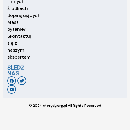
i innych
środkach
dopingujących.
Masz
pytanie?
Skontaktuj
się z
naszym
ekspertem!
ŚLEDŹ
NAS
© 2024 sterydy.org.pl All Rights Reserved