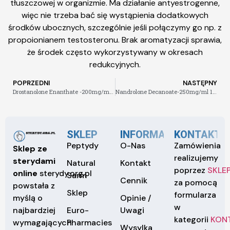
tłuszczowej w organizmie. Ma działanie antyestrogenne,
więc nie trzeba bać się wystąpienia dodatkowych
środków ubocznych, szczególnie jeśli połączymy go np. z
propoionianem testosteronu. Brak aromatyzacji sprawia,
że środek często wykorzystywany w okresach
redukcyjnych.
POPRZEDNI
NASTĘPNY
Drostanolone Enanthate -200mg/ml 1 ml , 10 amp -220zł
Nandrolone Decanoate-250mg/ml 1 ml , 10 amp – 150zł
SKLEP
INFORMACJE
KONTAKT
Peptydy
O-Nas
Zamówienia
Sklep ze
realizujemy
sterydami
Natural
Kontakt
poprzez
SKLE
online
sterydy.org.pl
Sarm
Cennik
za pomocą
powstała z
Sklep
formularza
Opinie /
myślą o
w
Euro-
Uwagi
najbardziej
kategorii
KON
Pharmacies
wymagających
Wysylka