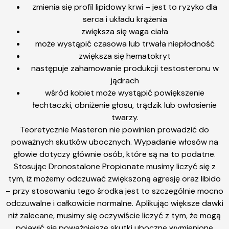
zmienia się profil lipidowy krwi – jest to ryzyko dla
serca i układu krążenia
zwiększa się waga ciała
może wystąpić czasowa lub trwała niepłodność
zwiększa się hematokryt
następuje zahamowanie produkcji testosteronu w
jądrach
wśród kobiet może wystąpić powiększenie
łechtaczki, obniżenie głosu, trądzik lub owłosienie
twarzy.
Teoretycznie Masteron nie powinien prowadzić do
poważnych skutków ubocznych. Wypadanie włosów na
głowie dotyczy głównie osób, które są na to podatne.
Stosując Dronostalone Propionate musimy liczyć się z
tym, iż możemy odczuwać zwiększoną agresję oraz libido
– przy stosowaniu tego środka jest to szczególnie mocno
odczuwalne i całkowicie normalne. Aplikując większe dawki
niż zalecane, musimy się oczywiście liczyć z tym, że mogą
pojawić się poważniejsze skutki uboczne wymienione