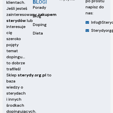
po prostu
BLOGI
klientach.
napisz do
Porady
Jeśli jesteś
nas:
zainteresowany
zakupem
Blog
sterydów
lub
Info@steryd
Doping
interesuje
Sterydyorg
cię
Dieta
szeroko
pojęty
temat
dopingu…
to dobrze
trafiłeś!
Sklep
sterydy.org.pl
to
baza
wiedzy o
sterydach
i innych
środkach
dopingujących.