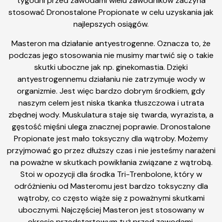
tygodni przed zawodami wielu zawodników zaczyna
stosować Dronostalone Propionate w celu uzyskania jak
najlepszych osiągów.
Masteron ma działanie antyestrogenne. Oznacza to, że
podczas jego stosowania nie musimy martwić się o takie
skutki uboczne jak np. ginekomastia. Dzięki
antyestrogennemu działaniu nie zatrzymuje wody w
organizmie. Jest więc bardzo dobrym środkiem, gdy
naszym celem jest niska tkanka tłuszczowa i utrata
zbędnej wody. Muskulatura staje się twarda, wyrazista, a
gęstość mięśni ulega znacznej poprawie. Dronostalone
Propionate jest mało toksyczny dla wątroby. Możemy
przyjmować go przez dłuższy czas i nie jesteśmy narażeni
na poważne w skutkach powikłania związane z wątrobą.
Stoi w opozycji dla środka Tri-Trenbolone, który w
odróżnieniu od Masteromu jest bardzo toksyczny dla
wątroby, co często wiąże się z poważnymi skutkami
ubocznymi. Najczęściej Masteron jest stosowany w
okresie przedstartowym tuż przed zawodami.