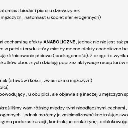
atomiast bioder i piersi u dziewczynek
 mężczyzn , natomiast u kobiet sfer erogennych)
ymi cechami są efekty
ANABOLICZNE
, jednak nic nie jest tak
ze w pełni sterydu który miał by mocne efekty anaboliczne be
ją różnicowanie płciowe ( androgenność). Z czego to wynika?
i skutków ubocznych działają poprzez aktywacje receptorów 
nek (stawów i kości , zwłaszcza u mężczyzn)
płci)
wodujący , u obu płci , ale objawia się inaczej u mężczyzn 
akreśliliśmy wam różnicę między tymi nieodłącznymi cechami
rogennych
, jednak możemy je zminimalizować kontrolując swoj
genu podczas kuracji , kontrolując prolaktynę , odblokowując s