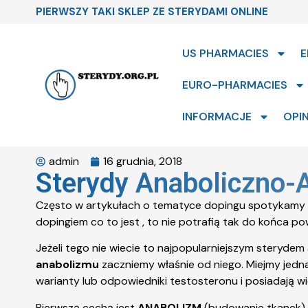
PIERWSZY TAKI SKLEP ZE STERYDAMI ONLINE
US PHARMACIES
E
EURO-PHARMACIES
INFORMACJE
OPIN
admin
16 grudnia, 2018
Sterydy Anaboliczno-
Często w artykułach o tematyce dopingu spotykamy się 
dopingiem co to jest , to nie potrafią tak do końca po
Jeżeli tego nie wiecie to najpopularniejszym steryde
anabolizmu
zaczniemy właśnie od niego. Miejmy jedn
warianty lub odpowiedniki testosteronu i posiadają 
Pierwszą cechą jest
ANABOLIZM
(budowanie tkanek), 