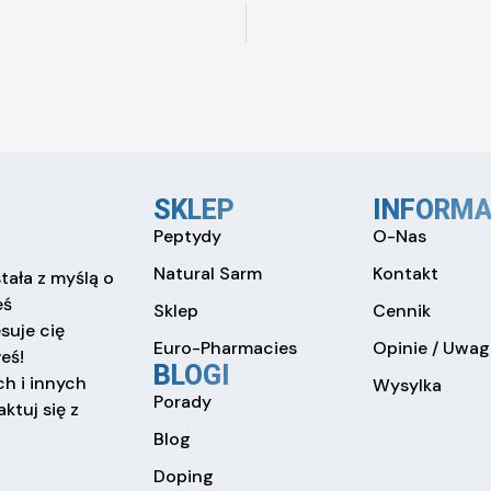
SKLEP
INFORMA
Peptydy
O-Nas
Natural Sarm
Kontakt
tała z myślą o
eś
Sklep
Cennik
esuje cię
Euro-Pharmacies
Opinie / Uwag
eś!
BLOGI
h i innych
Wysylka
Porady
ktuj się z
Blog
Doping