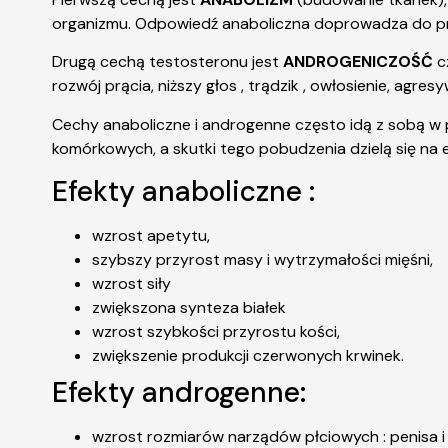
organizmu. Odpowiedź anaboliczna doprowadza do pr
Drugą cechą testosteronu jest
ANDROGENICZOŚĆ
cz
rozwój prącia, niższy głos , trądzik , owłosienie, agr
Cechy anaboliczne i androgenne często idą z sobą w 
komórkowych, a skutki tego pobudzenia dzielą się na e
Efekty anaboliczne :
wzrost apetytu,
szybszy przyrost masy i wytrzymałości mięśni,
wzrost siły
zwiększona synteza białek
wzrost szybkości przyrostu kości,
zwiększenie produkcji czerwonych krwinek.
Efekty androgenne:
wzrost rozmiarów narządów płciowych : penisa i