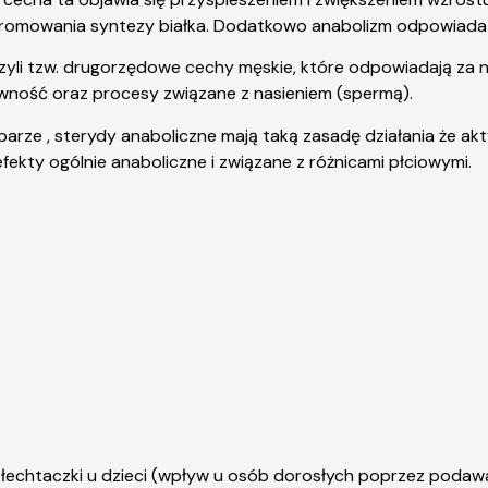
omowania syntezy białka. Dodatkowo anabolizm odpowiada z
yli tzw. drugorzędowe cechy męskie, które odpowiadają za nas
esywność oraz procesy związane z nasieniem (spermą).
parze , sterydy anaboliczne mają taką zasadę działania że a
fekty ogólnie anaboliczne i związane z różnicami płciowymi.
 łechtaczki u dzieci (wpływ u osób dorosłych poprzez podaw