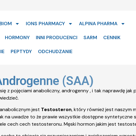
BIOM
IONS PHARMACY
ALPINA PHARMA
HORMONY
INNI PRODUCENCI
SARM
CENNIK
IE
PEPTYDY
ODCHUDZANIE
Androgenne (SAA)
z pojęciami anaboliczny, androgenny , i tak naprawdę jak pyt
wiedzieć.
m anabolicznym jest
Testosteron
, który również jest naszym
ak na uwadze to że prawie wszystkie dostępne syntetyczne 
wiele cech cech testosteronu. Męski hormon jakim jest test
cecha ta objawia się przyspieszeniem i zwiększeniem wzrostu