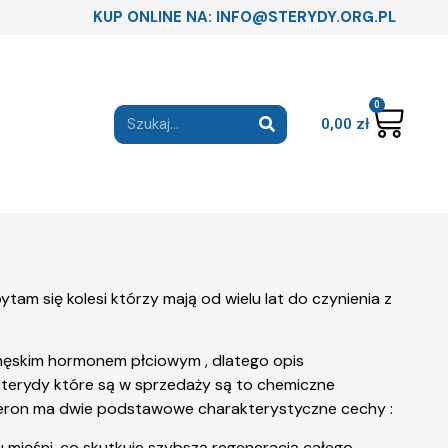
KUP ONLINE NA: INFO@STERYDY.ORG.PL
0
0,00
zł
am się kolesi którzy mają od wielu lat do czynienia z
 męskim hormonem płciowym , dlatego opis
sterydy które są w sprzedaży są to chemiczne
osteron ma dwie podstawowe charakterystyczne cechy :
 mięśni, co skutkuje szybszą regeneracją całego