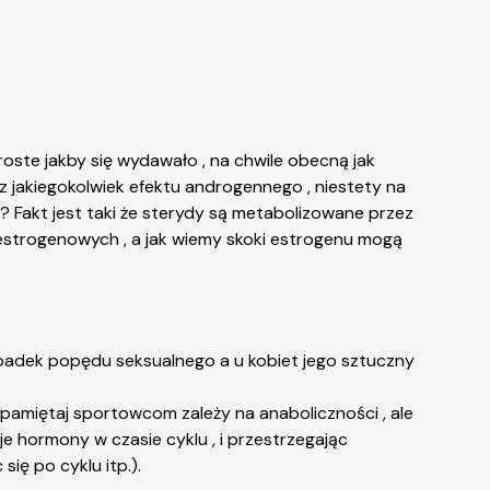
 proste jakby się wydawało , na chwile obecną jak
z jakiegokolwiek efektu androgennego , niestety na
 Fakt jest taki że sterydy są metabolizowane przez
estrogenowych , a jak wiemy skoki estrogenu mogą
spadek popędu seksualnego a u kobiet jego sztuczny
 , pamiętaj sportowcom zależy na
anaboliczności
, ale
e hormony w czasie cyklu , i przestrzegając
ię po cyklu itp.).