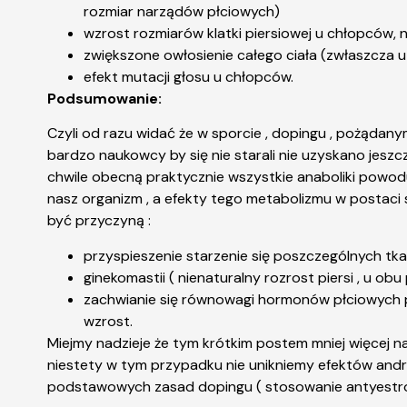
rozmiar narządów płciowych)
wzrost rozmiarów klatki piersiowej u chłopców, n
zwiększone owłosienie całego ciała (zwłaszcza u
efekt mutacji głosu u chłopców.
Podsumowanie:
Czyli od razu widać że w sporcie , dopingu , pożądan
bardzo naukowcy by się nie starali nie uzyskano jeszc
chwile obecną praktycznie wszystkie anaboliki powodu
nasz organizm , a efekty tego metabolizmu w postac
być przyczyną :
przyspieszenie starzenie się poszczególnych tka
ginekomastii ( nienaturalny rozrost piersi , u obu 
zachwianie się równowagi hormonów płciowych po
wzrost.
Miejmy nadzieje że tym krótkim postem mniej więcej n
niestety w tym przypadku nie unikniemy efektów
and
podstawowych zasad
dopingu
( stosowanie antyestro