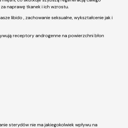
a naprawę tkanek i ich wzrostu.
ze libido , zachowanie seksualne, wykształcenie jak i
ktywują receptory androgenne na powierzchni błon
anie sterydów nie ma jakiegokolwiek wpływu na