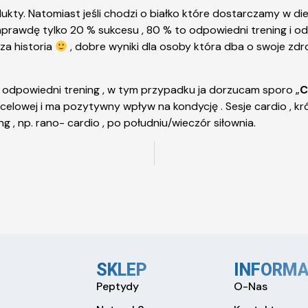
kty. Natomiast jeśli chodzi o białko które dostarczamy w dieci
aprawdę tylko 20 % sukcesu , 80 % to odpowiedni trening i o
za historia
, dobre wyniki dla osoby która dba o swoje zdro
t odpowiedni trening , w tym przypadku ja dorzucam sporo „
C
lowej i ma pozytywny wpływ na kondycję . Sesje cardio , krót
ng , np. rano- cardio , po południu/wieczór siłownia.
SKLEP
INFORMA
Peptydy
O-Nas