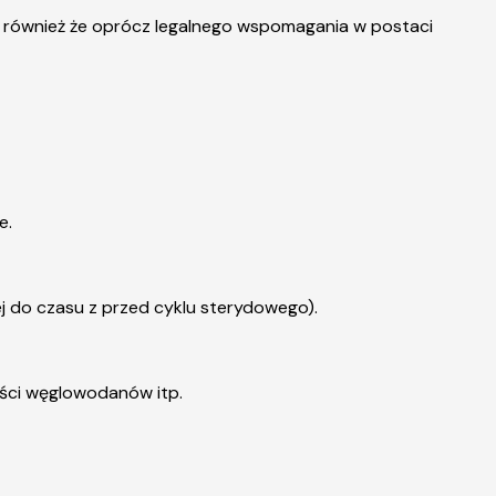
am również że oprócz legalnego wspomagania w postaci
e.
j do czasu z przed cyklu sterydowego).
lości węglowodanów itp.