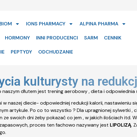
BIOM
IONS PHARMACY
ALPINA PHARMA
HORMONY
INNI PRODUCENCI
SARM
CENNIK
IE
PEPTYDY
ODCHUDZANIE
cia kulturysty na redukcj
 to naszym dłutem jest trening aerobowy , dieta i odpowiednia
aszej diecie- odpowiedniej redukcji kalorii, nastawieniu się 
nym artykule. Po co to wszystko ? Dla upragnionej sylwetki , c
den ze swoich dni żeby pokazać co jem , w jakich ilościach it
ów zapasowych, proces ten fachowo nazywany jest
LIPOLIZĄ
. 
go.