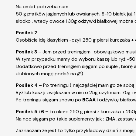
Na omlet potrzeba nam :
50 g płatków jaglanych lub owsianych, 8-10 białek jaj,
słodko , wtedy owoce i 30g odżywki białkowej można
Posiłek 2
Osobiście idę klasykiem -czyli 250 g piersi kurczaka 
Posiłek 3
– Jem przed treningiem , obowiązkowo musi
W tym przypadku mamy do wyboru kaszę lub ryż -50 g
Dodatkowo przed treningiem sięgam po suple , biorę
ulubionych mogę podać na @)
Posiłek 4
– Po treningu ( najczęściej mam go ze sobą
Ryż lub kaszę zwiększam w nim o 25g czyli mam 75g i
Po treningu sięgam znowu po
BCAA
i
odżywkę białkową
Posiłek 5 i 6 –
to około 250 g piersi z kurczaka + 25
Na noc sięgam po takie suplementy jak : ZMA ,zestaw 
Zaznaczam że jest to tylko przykładowy dzień z moje