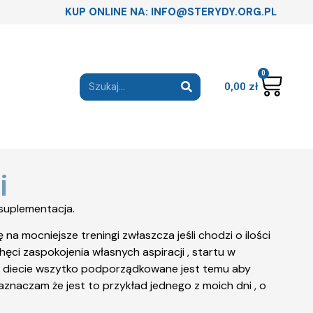
KUP ONLINE NA: INFO@STERYDY.ORG.PL
0
0,00
zł
i
 suplementacja.
na mocniejsze treningi zwłaszcza jeśli chodzi o ilości
hęci zaspokojenia własnych aspiracji , startu w
d. W diecie wszytko podporządkowane jest temu aby
Zaznaczam że jest to przykład jednego z moich dni , o