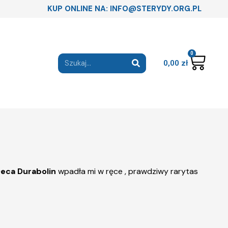
KUP ONLINE NA: INFO@STERYDY.ORG.PL
0
0,00
zł
eca Durabolin
wpadła mi w ręce , prawdziwy rarytas