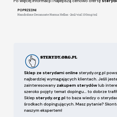
Po więcej informacji i najlepszą cenowo ofertę
sterydó
POPRZEDNI
Nandrolone Decanoate Norma Hellas -2ml/vial 100mg/ml
Sklep ze sterydami online
sterydy.org.pl pows
najbardziej wymagających klientach. Jeśli jest
zainteresowany
zakupem sterydów
lub inter
szeroko pojęty temat dopingu… to dobrze trafił
Sklep
sterydy.org.pl
to baza wiedzy o sterydac
środkach dopingujących. Masz pytanie? Skonta
naszym ekspertem!