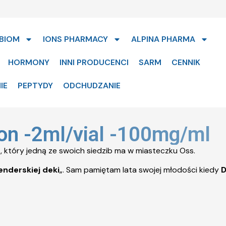
BIOM
IONS PHARMACY
ALPINA PHARMA
HORMONY
INNI PRODUCENCI
SARM
CENNIK
IE
PEPTYDY
ODCHUDZANIE
on -2ml/vial -100mg/ml
 który jedną ze swoich siedzib ma w miasteczku Oss.
enderskiej deki
„. Sam pamiętam lata swojej młodości kiedy
D