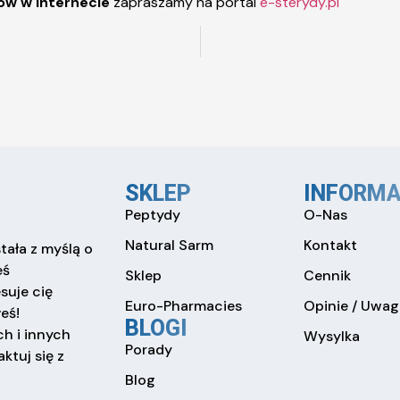
w w internecie
zapraszamy na portal
e-sterydy.pl
SKLEP
INFORMA
Peptydy
O-Nas
Natural Sarm
Kontakt
tała z myślą o
eś
Sklep
Cennik
esuje cię
Euro-Pharmacies
Opinie / Uwag
eś!
BLOGI
h i innych
Wysylka
Porady
ktuj się z
Blog