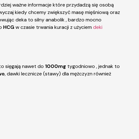
ardziej ważne informacje które przydadzą się osobą
wyczaj kiedy chcemy zwiększyć masę mięśniową oraz
owując deka to silny anabolik , bardzo mocno
go
HCG
w czasie trwania kuracji z użyciem
deki
to sięgają nawet do
1000mg
tygodniowo , jednak to
wo
, dawki lecznicze (stawy) dla mężczyzn również