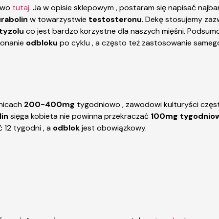
stwo
tutaj
. Ja w opisie sklepowym , postaram się napisać najb
rabolin
w towarzystwie
testosteronu
. Dekę stosujemy zaz
tyzolu
co jest bardzo korzystne dla naszych mięśni. Podsum
konanie
odbloku
po cyklu , a często też zastosowanie same
nicach
200-400mg
tygodniowo , zawodowi kulturyści częs
lin
sięga kobieta nie powinna przekraczać
100mg tygodnio
 12 tygodni , a
odblok
jest obowiązkowy.