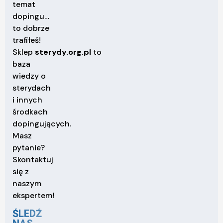
temat
dopingu…
to dobrze
trafiłeś!
Sklep
sterydy.org.pl
to
baza
wiedzy o
sterydach
i innych
środkach
dopingujących.
Masz
pytanie?
Skontaktuj
się z
naszym
ekspertem!
ŚLEDŹ