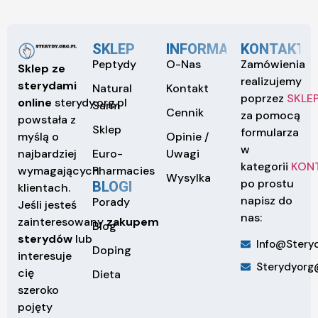
SKLEP
INFORMACJE
KONTAKT
Peptydy
O-Nas
Zamówienia
Sklep ze
realizujemy
sterydami
Natural
Kontakt
poprzez
SKLE
online
sterydy.org.pl
Sarm
Cennik
za pomocą
powstała z
Sklep
formularza
Opinie /
myślą o
w
Euro-
Uwagi
najbardziej
kategorii
KON
Pharmacies
wymagających
Wysylka
po prostu
BLOGI
klientach.
napisz do
Porady
Jeśli jesteś
nas:
zainteresowany
zakupem
Blog
sterydów
lub
Info@steryd
Doping
interesuje
Sterydyorg
cię
Dieta
szeroko
pojęty