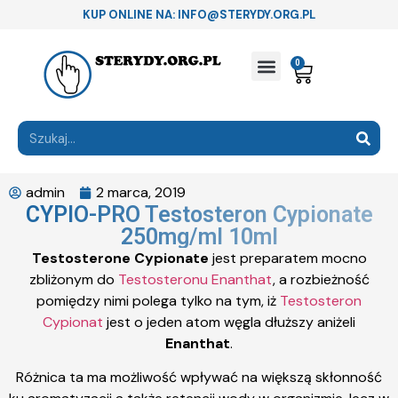
KUP ONLINE NA: INFO@STERYDY.ORG.PL
0
admin
2 marca, 2019
CYPIO-PRO Testosteron Cypionate
250mg/ml 10ml
Testosterone Cypionate
jest preparatem mocno
zbliżonym do
Testosteronu Enanthat
, a rozbieżność
pomiędzy nimi polega tylko na tym, iż
Testosteron
Cypionat
jest o jeden atom węgla dłuższy aniżeli
Enanthat
.
Różnica ta ma możliwość wpływać na większą skłonność