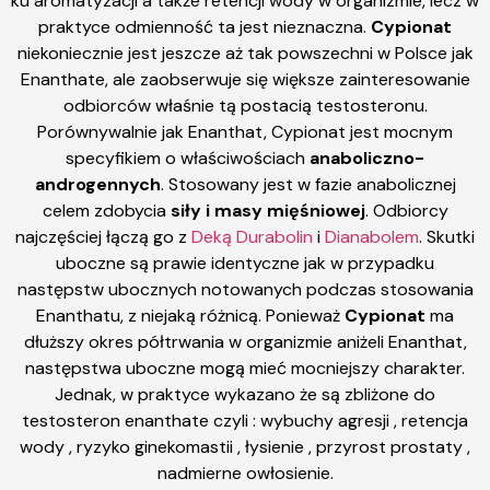
ku aromatyzacji a także retencji wody w organizmie, lecz w
praktyce odmienność ta jest nieznaczna.
Cypionat
niekoniecznie jest jeszcze aż tak powszechni w Polsce jak
Enanthate, ale zaobserwuje się większe zainteresowanie
odbiorców właśnie tą postacią testosteronu.
Porównywalnie jak Enanthat, Cypionat jest mocnym
specyfikiem o właściwościach
anaboliczno-
androgennych
. Stosowany jest w fazie anabolicznej
celem zdobycia
siły i masy mięśniowej
. Odbiorcy
najczęściej łączą go z
Deką Durabolin
i
Dianabolem
. Skutki
uboczne są prawie identyczne jak w przypadku
następstw ubocznych notowanych podczas stosowania
Enanthatu, z niejaką różnicą. Ponieważ
Cypionat
ma
dłuższy okres półtrwania w organizmie aniżeli Enanthat,
następstwa uboczne mogą mieć mocniejszy charakter.
Jednak, w praktyce wykazano że są zbliżone do
testosteron enanthate czyli : wybuchy agresji , retencja
wody , ryzyko ginekomastii , łysienie , przyrost prostaty ,
nadmierne owłosienie.