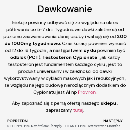
Dawkowanie
Iniekcje powinny odbywać się ze względu na okres
półtrwania co 5-7 dni. Tygodniowe dawki zależne są od
poziomu zaawansowania danej osoby i wahają się od
200
do 1000mg tygodniowo
. Czas kuracji powinien wynosić
od 12 do 16 tygodni , a następstwem
cyklu
powinien być
odblok
(
PCT
).
Testosteron Cypionate ,
jak każdy
testosteron jest fundamentem każdego cyklu , jest to
produkt uniwersalny i w zależności od dawki
wykorzystywany w cyklach masowych jak i redukcyjnych ,
ze względu na jego budowę nierozłącznym dodatkiem do
Cypionatu jest
AI
np
Proviron
.
Aby zapoznać się z pełną ofertą naszego
sklepu
,
zapraszamy
tutaj
.
POPRZEDNI
NASTĘPNY
N.PHENYL-PRO Nandrolone Phenylpropionate 100mg/ml
ENANTH-PRO Testosterone Enanthate 250mg/ml 10ml