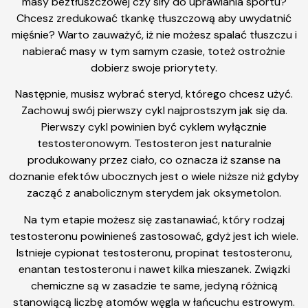
masy beztłuszczowej czy siły do uprawiania sportu?
Chcesz zredukować tkankę tłuszczową aby uwydatnić
mięśnie? Warto zauważyć, iż nie możesz spalać tłuszczu i
nabierać masy w tym samym czasie, toteż ostrożnie
dobierz swoje priorytety.
Następnie, musisz wybrać steryd, którego chcesz użyć.
Zachowuj swój pierwszy cykl najprostszym jak się da.
Pierwszy cykl powinien być cyklem wyłącznie
testosteronowym. Testosteron jest naturalnie
produkowany przez ciało, co oznacza iż szanse na
doznanie efektów ubocznych jest o wiele niższe niż gdyby
zacząć z anabolicznym sterydem jak oksymetolon.
Na tym etapie możesz się zastanawiać, który rodzaj
testosteronu powinieneś zastosować, gdyż jest ich wiele.
Istnieje cypionat testosteronu, propinat testosteronu,
enantan testosteronu i nawet kilka mieszanek. Związki
chemiczne są w zasadzie te same, jedyną różnicą
stanowiącą liczbę atomów węgla w łańcuchu estrowym.