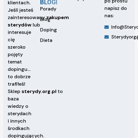
po prostu
BLOGI
klientach.
napisz do
Porady
Jeśli jesteś
nas:
zainteresowany
zakupem
Blog
sterydów
lub
Info@steryd
Doping
interesuje
Sterydyorg
cię
Dieta
szeroko
pojęty
temat
dopingu…
to dobrze
trafiłeś!
Sklep
sterydy.org.pl
to
baza
wiedzy o
sterydach
i innych
środkach
dopingujących.