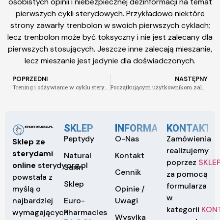
osobistych opinii i niebezpiecznej dezinformacji na temat
pierwszych cykli sterydowych. Przykładowo niektóre
strony zawarły trenbolon w swoich pierwszych cyklach;
lecz trenbolon może być toksyczny i nie jest zalecany dla
pierwszych stosujących. Jeszcze inne zalecają mieszanie,
lecz mieszanie jest jedynie dla doświadczonych.
POPRZEDNI
NASTĘPNY
Trening i odżywianie w cyklu sterydowym
Początkującym użytkownikom zaleca się stosować wstrzykiwane sterydy anaboliczne
SKLEP
INFORMACJE
KONTAKT
Peptydy
O-Nas
Zamówienia
Sklep ze
realizujemy
sterydami
Natural
Kontakt
poprzez
SKLE
online
sterydy.org.pl
Sarm
Cennik
za pomocą
powstała z
Sklep
formularza
Opinie /
myślą o
w
Euro-
Uwagi
najbardziej
kategorii
KON
Pharmacies
wymagających
Wysylka