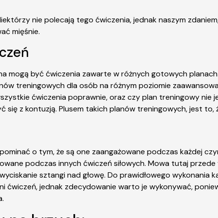
Niektórzy nie polecają tego ćwiczenia, jednak naszym zdaniem
ać mięśnie.
iczeń
a mogą być ćwiczenia zawarte w różnych gotowych planach. 
nów treningowych dla osób na różnym poziomie zaawansowania
wszystkie ćwiczenia poprawnie, oraz czy plan treningowy nie
 się z kontuzją. Plusem takich planów treningowych, jest to, 
zapominać o tym, że są one zaangażowane podczas każdej czyn
gażowane podczas innych ćwiczeń siłowych. Mowa tutaj przed
az wyciskanie sztangi nad głowę. Do prawidłowego wykonania k
czni ćwiczeń, jednak zdecydowanie warto je wykonywać, ponie
a.