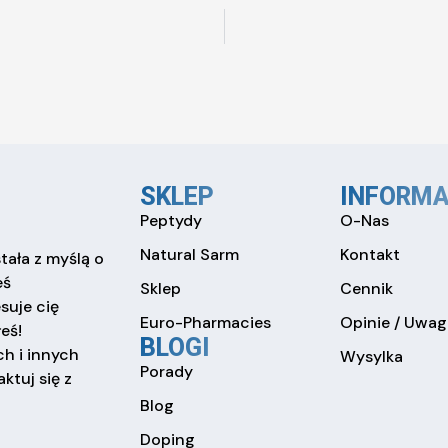
SKLEP
INFORMA
Peptydy
O-Nas
Natural Sarm
Kontakt
tała z myślą o
eś
Sklep
Cennik
esuje cię
Euro-Pharmacies
Opinie / Uwag
eś!
BLOGI
h i innych
Wysylka
Porady
ktuj się z
Blog
Doping