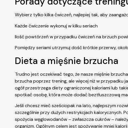
Porady dotyczące treningu
Wybierz tylko kilka ćwiczeń, najlepiej tak, aby zaang
Każde ćwiczenie wykonuj w kilku seriach
Ilość powtórzeń w przypadku ćwiczeń na brzuch powin
Pomiędzy seriami utrzymuj dość krótkie przerwy, oko
Dieta a mięśnie brzucha
Trudno jest oczekiwać tego, że nasze mięśnie brzucha
brzucha poprzez trening, ale więcej niż w przypadku 
ogół przestrzega diety ograniczonej kaloriami lub tak
spotkać osobę, która może dodać beztłuszczową masę
Jeśli chcesz mieć sześciopak na lato, najlepszym rozwi
szczególnie przy dużych restrykcjach kalorycznych.
spożycia węglowodanów – zwłaszcza cukrów – należy p
organizm. Ogólnym celem jest spożywanie mniej kalorii