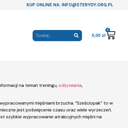
KUP ONLINE NA: INFO@STERYDY.ORG.PL
0
0,00
zł
informacji na temat treningu,
odżywiania
,
o wypracowanymi mięśniami brzucha. “Sześciopak” to w
onieczne jest poświęcenie czasu oraz wiele wyrzeczeń.
est szybkie wypracowanie atrakcyjnych mięśni na