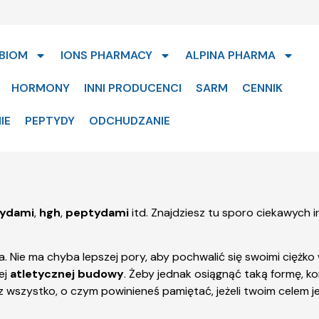
BIOM
IONS PHARMACY
ALPINA PHARMA
HORMONY
INNI PRODUCENCI
SARM
CENNIK
IE
PEPTYDY
ODCHUDZANIE
rydami
,
hgh
,
peptydami
itd. Znajdziesz tu sporo ciekawych 
. Nie ma chyba lepszej pory, aby pochwalić się swoimi ciężk
ej
atletycznej budowy
. Żeby jednak osiągnąć taką formę, k
 wszystko, o czym powinieneś pamiętać, jeżeli twoim celem j