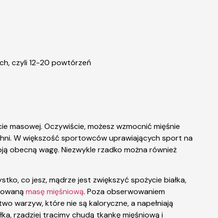
ch, czyli 12-20 powtórzeń
iecie masowej. Oczywiście, możesz wzmocnić mięśnie
kuchni. W większość sportowców uprawiających sport na
 swoją obecną wagę. Niezwykle rzadko można również
stko, co jesz, mądrze jest zwiększyć spożycie białka,
acowaną
masę mięśniową
. Poza obserwowaniem
 warzyw, które nie są kaloryczne, a napełniają
ka, rzadziej tracimy chudą tkankę mięśniową i