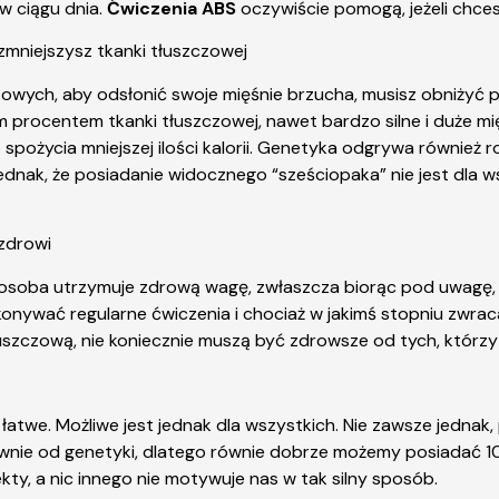
w ciągu dnia.
Ćwiczenia ABS
oczywiście pomogą, jeżeli chces
zmniejszysz tkanki tłuszczowej
towych, aby odsłonić swoje mięśnie brzucha, musisz obniżyć p
procentem tkanki tłuszczowej, nawet bardzo silne i duże mi
b spożycia mniejszej ilości kalorii. Genetyka odgrywa również 
dnak, że posiadanie widocznego “sześciopaka” nie jest dla wsz
zdrowi
soba utrzymuje zdrową wagę, zwłaszcza biorąc pod uwagę, ja
nywać regularne ćwiczenia i chociaż w jakimś stopniu zwraca
łuszczową, nie koniecznie muszą być zdrowsze od tych, którzy
atwe. Możliwe jest jednak dla wszystkich. Nie zawsze jednak,
łównie od genetyki, dlatego równie dobrze możemy posiadać 10
kty, a nic innego nie motywuje nas w tak silny sposób.