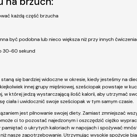
 na brzuch:
ażować każdą część brzucha
na być podobna lub nieco większa niż przy innych ćwiczenia
ło 30-60 sekund
 staną się bardziej widoczne w okresie, kiedy jesteśmy na d
jakiejkolwiek innej grupy mięśniowej, sześciopak powstaje w 
iej, w której jedzą wystarczającą ilość kalorii, aby utrzymać
 ciała i uwidocznić swoje sześciopak w tym samym czasie.
ązaniem jest pilnowanie swojej diety. Zamiast zmniejszać wszy
 Pomoże ci to pozostać najedzonym i oszczędzić ciężko wypr
amiętać o ukrytych kaloriach w napojach i spożywać mnóstwo
 niż nasze zapotrzebowanie. Utrzymując wysokie spożycie biał