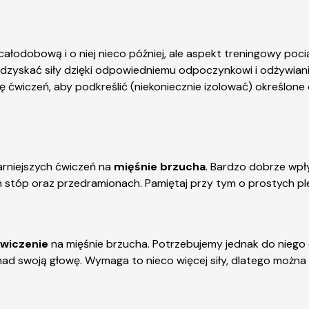
całodobową i o niej nieco później, ale aspekt treningowy poc
dzyskać siły dzięki odpowiedniemu odpoczynkowi i odżywiani
 ćwiczeń, aby podkreślić (niekoniecznie izolować) określone 
larniejszych ćwiczeń na
mięśnie brzucha
. Bardzo dobrze wpły
ch stóp oraz przedramionach. Pamiętaj przy tym o prostych pl
wiczenie
na mięśnie brzucha. Potrzebujemy jednak do niego d
nad swoją głowę. Wymaga to nieco więcej siły, dlatego można