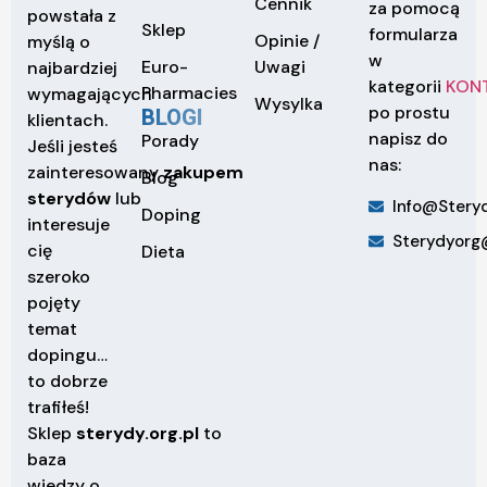
Cennik
za pomocą
powstała z
Sklep
formularza
Opinie /
myślą o
w
Euro-
Uwagi
najbardziej
kategorii
KON
Pharmacies
wymagających
Wysylka
po prostu
BLOGI
klientach.
napisz do
Porady
Jeśli jesteś
nas:
zainteresowany
zakupem
Blog
sterydów
lub
Info@steryd
Doping
interesuje
Sterydyorg
cię
Dieta
szeroko
pojęty
temat
dopingu…
to dobrze
trafiłeś!
Sklep
sterydy.org.pl
to
baza
wiedzy o