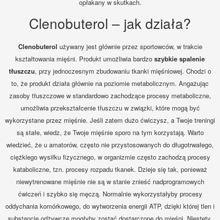
opłakany w skutkach.
Clenobuterol – jak działa?
Clenobuterol
używany jest głównie przez sportowców, w trakcie
kształtowania mięśni. Produkt umożliwia bardzo
szybkie spalenie
tłuszczu
, przy jednoczesnym zbudowaniu tkanki mięśniowej. Chodzi o
to, że produkt działa głównie na poziomie metabolicznym. Angażując
zasoby tłuszczowe w standardowo zachodzące procesy metaboliczne,
umożliwia przekształcenie tłuszczu w związki, które mogą być
wykorzystane przez mięśnie. Jeśli zatem dużo ćwiczysz, a Twoje treningi
są stałe, wiedz, że Twoje mięśnie sporo na tym korzystają. Warto
wiedzieć, że u amatorów, często nie przystosowanych do długotrwałego,
ciężkiego wysiłku fizycznego, w organizmie często zachodzą procesy
kataboliczne, tzn. procesy rozpadu tkanek. Dzieje się tak, ponieważ
niewytrenowane mięśnie nie są w stanie znieść nadprogramowych
ćwiczeń i szybko się męczą. Normalnie wykorzystałyby procesy
oddychania komórkowego, do wytworzenia energii ATP, dzięki której tlen i
substancje odżywcze mogłyby zostać dostarczone do mięśni. Niestety,