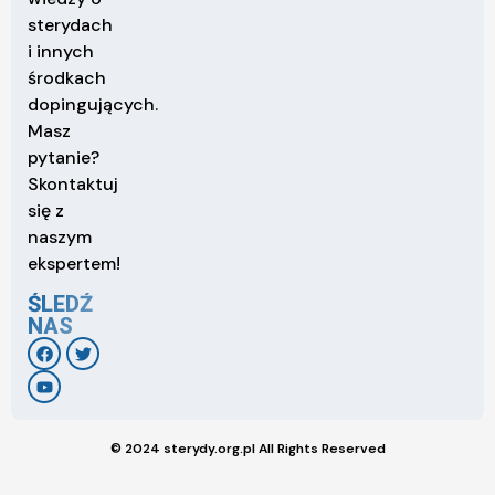
sterydach
i innych
środkach
dopingujących.
Masz
pytanie?
Skontaktuj
się z
naszym
ekspertem!
ŚLEDŹ
NAS
© 2024 sterydy.org.pl All Rights Reserved