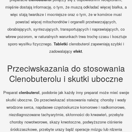
mięśnie dostają informację, o tym, że muszą odkładać więcej białka, a
więc stają twardsze i mocniejsze oraz o tym, że w komórce musi
powstać więcej mitochondriów i organelli przetwarzających,
obrabiających, syntezujących, transportujących i naprawiających, co
wbrew pozorom, w naturalnych warunkach trwa trochę czasu i kosztuje
sporo wysiłku fizycznego.
Tabletki
clenobuterol zapewniają szybki i
zadowalający
efekt
.
Przeciwskazania do stosowania
Clenobuterolu i skutki uboczne
Preparat
clenbuterol
, podobnie jak każdy inny preparat może mieć swoje
skutki uboczne. Do przeciwskazać stosowania należą: choroby i wady
wrodzone serca, napdaowe częstoskurcze komorowe i nadkomorowe,
niezdiagnozowane tachyarytmie, skłonności do krwawień, przebyte
choroby nowotworowe, skazy krwotoczne, podwyższone ciśnienie
śródczaszkowe, przebyte urazy bądź operacje mózgu lub rdzenia