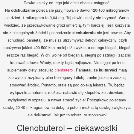
Dawka zależy od tego jaki efekt chcesz osiągnąć.
Na
odchudzanie
poleca się przyjmowanie dawki 120-160 mikrogramów
na dzień. 1 mikrogram to 0,04 mg. Tej dawki należy się trzymać. Warto
wiedzieć, że przedawkowanie grozi śmiercią, tym bardziej, jeśli korzysta
się z nielegalnych źródeł i pochodzenie
clenbuterolu
nie jest pewne. Aby
schudnąć, pamiętaj, że musisz utrzymywać deficyt kaloryczny, czyli
spożywać jakieś 400-500 kcal mniej niż zwykle, a do tego biegać, biegać
i jeszcze raz biegać. W dni wolne od biegania, sięgnij po sztnagi i zacznij
trenować siłowo. Wtedy, efekty będą najlepsze. Nie sięgaj po inne
suplementy diety, stosując
clenbuterol
. Pamiętaj, że
kulturyści
mają
zazwyczaj rozpisany plan treningowy i dietę, zanim jeszcze zaczną
stosować środek. Ponadto, stale są pod opieką lekarza. Ty, będąc
wyłącznie amatorem, możesz nabawić się kłopotów ze zdrowiem,
wylądować w szpitalu, a nawet stracić życie! Początkowo polecamy
dawkę 20-40 mikrogramów na dobę, a potem można tą dawkę zwiększyć,
ale delikatnie! Jak już to robisz, to stopniowo!
Clenobuterol – ciekawostki