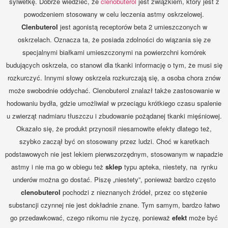
sylwetkę. Dobrze wiedzieć, że
clenobuterol
jest związkiem, który jest z
powodzeniem stosowany w celu leczenia astmy oskrzelowej.
Clenbuterol
jest agonistą receptorów beta 2 umieszczonych w
oskrzelach. Oznacza ta, że posiada zdolności do wiązania się ze
specjalnymi białkami umieszczonymi na powierzchni komórek
budujących oskrzela, co stanowi dla tkanki informację o tym, że musi się
rozkurczyć. Innymi słowy oskrzela rozkurczają się, a osoba chora znów
może swobodnie oddychać. Clenobuterol znalazł także zastosowanie w
hodowaniu bydła, gdzie umożliwiał w przeciągu krótkiego czasu spalenie
u zwierząt nadmiaru tłuszczu i zbudowanie pożądanej tkanki mięśniowej.
Okazało się, że produkt przynosił niesamowite efekty dlatego też,
szybko zaczął być on stosowany przez ludzi. Choć w karetkach
podstawowych nie jest lekiem pierwszorzędnym, stosowanym w napadzie
astmy i nie ma go w obiegu też
sklep
typu apteka, niestety, na rynku
underów można go dostać. Piszę „niestety”, ponieważ bardzo często
clenobuterol
pochodzi z nieznanych źródeł, przez co stężenie
substancji czynnej nie jest dokładnie znane. Tym samym, bardzo łatwo
go przedawkować, czego nikomu nie życzę, ponieważ
efekt
może być