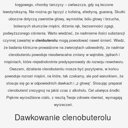
kręgowego, choroby tarczycy – zwłaszcza, gdy są leczone
lewotyroksyną. Nie można go łączyć z kofeiną, efedryną, guaraną. Skutki
uboczne dotyczą zawrotów głowy, wymiotów, bólu głowy i brzucha,
bolesnych skurczów mięśni, drżenia rąk, bezsenności zgagi,
podwyższonego ciśnienia. Warto wiedzieć, że nadmierne ilości substancji
czynnej zawartej w
clenbuterolu
mogą powodować nawet śmierć. Wiedz,
że badania kliniczne prowadzone na zwierzętach udowodniły, że nadmiar
clenobuterolu powoduje nieodwracalne zmiany w wątrobie, jądrach i
mięśniach, które niejednokrotnie predysponowały do rozwoju nowotworu.
Owszem, działanie clenobuterolu mosze być pozytywne, w końcu
powoduje rozrost mięśni, na które, tak czekamy, ale pod warunkiem, że
stosuje się go w odpowiednich dawkach i „z głową”. Stosując preparat
clenobuterol zrezygnuj na jakiś czas z alkoholu. Cel uświęca środki.
Pięknie wyrzeźbione ciało, z resztą Twoje zdrowie również, wymagają
wyrzeczeń.
Dawkowanie clenobuterolu