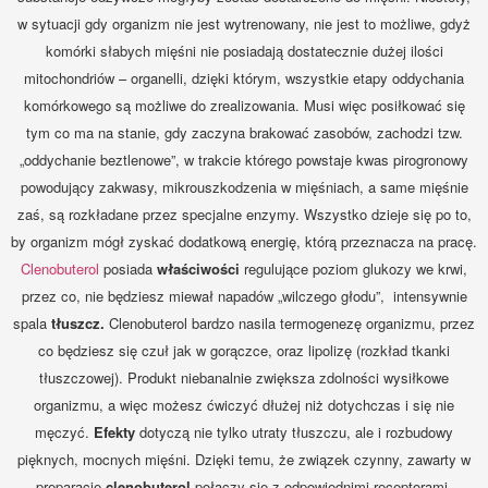
w sytuacji gdy organizm nie jest wytrenowany, nie jest to możliwe, gdyż
komórki słabych mięśni nie posiadają dostatecznie dużej ilości
mitochondriów – organelli, dzięki którym, wszystkie etapy oddychania
komórkowego są możliwe do zrealizowania. Musi więc posiłkować się
tym co ma na stanie, gdy zaczyna brakować zasobów, zachodzi tzw.
„oddychanie beztlenowe”, w trakcie którego powstaje kwas pirogronowy
powodujący zakwasy, mikrouszkodzenia w mięśniach, a same mięśnie
zaś, są rozkładane przez specjalne enzymy. Wszystko dzieje się po to,
by organizm mógł zyskać dodatkową energię, którą przeznacza na pracę.
Clenobuterol
posiada
właściwości
regulujące poziom glukozy we krwi,
przez co, nie będziesz miewał napadów „wilczego głodu”, intensywnie
spala
tłuszcz.
Clenobuterol bardzo nasila termogenezę organizmu, przez
co będziesz się czuł jak w gorączce, oraz lipolizę (rozkład tkanki
tłuszczowej). Produkt niebanalnie zwiększa zdolności wysiłkowe
organizmu, a więc możesz ćwiczyć dłużej niż dotychczas i się nie
męczyć.
Efekty
dotyczą nie tylko utraty tłuszczu, ale i rozbudowy
pięknych, mocnych mięśni. Dzięki temu, że związek czynny, zawarty w
preparacie
clenobuterol
połączy się z odpowiednimi receptorami,