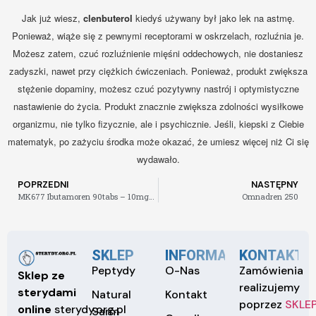
Jak już wiesz,
clenbuterol
kiedyś używany był jako lek na astmę.
Ponieważ, wiąże się z pewnymi receptorami w oskrzelach, rozluźnia je.
Możesz zatem, czuć rozluźnienie mięśni oddechowych, nie dostaniesz
zadyszki, nawet przy ciężkich ćwiczeniach. Ponieważ, produkt zwiększa
stężenie dopaminy, możesz czuć pozytywny nastrój i optymistyczne
nastawienie do życia. Produkt znacznie zwiększa zdolności wysiłkowe
organizmu, nie tylko fizycznie, ale i psychicznie. Jeśli, kiepski z Ciebie
matematyk, po zażyciu środka może okazać, że umiesz więcej niż Ci się
wydawało.
POPRZEDNI
NASTĘPNY
MK677 Ibutamoren 90tabs – 10mg/tab -220zł
Omnadren 250
SKLEP
INFORMACJE
KONTAKT
Peptydy
O-Nas
Zamówienia
Sklep ze
realizujemy
sterydami
Natural
Kontakt
poprzez
SKLE
online
sterydy.org.pl
Sarm