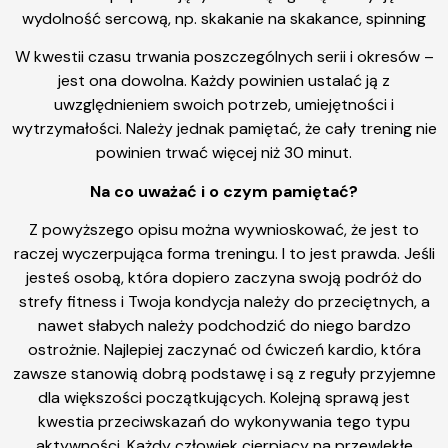
wydolność sercową, np. skakanie na skakance, spinning
W kwestii czasu trwania poszczególnych serii i okresów –
jest ona dowolna. Każdy powinien ustalać ją z
uwzględnieniem swoich potrzeb, umiejętności i
wytrzymałości. Należy jednak pamiętać, że cały trening nie
powinien trwać więcej niż 30 minut.
Na co uważać i o czym pamiętać?
Z powyższego opisu można wywnioskować, że jest to
raczej wyczerpująca forma treningu. I to jest prawda. Jeśli
jesteś osobą, która dopiero zaczyna swoją podróż do
strefy fitness i Twoja kondycja należy do przeciętnych, a
nawet słabych należy podchodzić do niego bardzo
ostrożnie. Najlepiej zaczynać od ćwiczeń kardio, która
zawsze stanowią dobrą podstawę i są z reguły przyjemne
dla większości początkujących. Kolejną sprawą jest
kwestia przeciwskazań do wykonywania tego typu
aktywności. Każdy człowiek cierpiący na przewlekłe