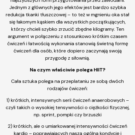
najszybszych form przygotowania przed zawodami.
Jednym z głównych jego efektów jest bardzo szybka
redukcja tkanki tłuszczowej – to też w mgnieniu oka stał
się łakomym kąskiem dla wszystkich początkujących,
którzy chcieli szybko zrzucić zbędne kilogramy. Ten
argument w połączeniu z stosunkowo krótkim czasem
ćwiczeń i łatwością wykonania stanowią świetną formę
ćwiczeń dla osób, które dopiero zaczynają swoją
przygodę z siłownią.
Na czym właściwie polega HIIT?
Cała sztuka polega na przeplataniu ze sobą dwóch
rodzajów ćwiczeń:
1) krótkich, intensywnych serii ćwiczeń anaerobowych –
czyli takich o wysokiej tensywności o ciężkości fizycznej,
np. sprint, pompki czy brzuszki
2) krótkich, ale o umiarkowanej intensywności ćwiczeń
kardio – poprawiających naszą ogólną kondycję i