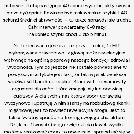
1 interwał. I tutaj następuje 40 seund wysokiej aktynwości,
może być sprint. Powinien być maksymalnie szybki. I 40
sekund średniej aktywności – tu także sprawdzi się trucht.
Cały interwał powtarzamy 6-8 razy.
I na koniec szybki chód, 3 do 5 minut.
Na koniec warto jeszcze raz przypomnieć, że HIIT
wykonywany prawidłowo i z głową może rewelacyjnie
wpływnąć na ogólną poprawę naszego kondycji, zdrowia i
wydolności. Tym co jeszcze nie zostało powiedziane w
powyższym artykule jest fakt, że taki wysiłek zwiększa
wrażliwość tkanek na insulinę. Stanowi to niesamowity
argument dla osób, które zmagają się lub obawiają
cukrzycy. A dla tych z nas którzy sport uprawiają
wyczynowo i upatrują w nim szansy na rozbudowę tkanki
mięśniowej jest to również rewelacyjna droga. Jest to
także świetny sposób na trening swojego charakteru.
Dzięki możliwości stałego zwiększania dawek wysiłku
możemy realizować coraz to nowe cele i sprawdzać się w