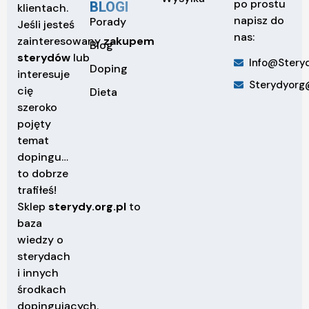
po prostu
BLOGI
klientach.
napisz do
Porady
Jeśli jesteś
nas:
zainteresowany
zakupem
Blog
sterydów
lub
Info@steryd
Doping
interesuje
Sterydyorg
cię
Dieta
szeroko
pojęty
temat
dopingu…
to dobrze
trafiłeś!
Sklep
sterydy.org.pl
to
baza
wiedzy o
sterydach
i innych
środkach
dopingujących.