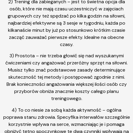
2) Trening dla zabieganych – jest to świetna opcja dla
osób, które nie mają czasu uczestniczyć w zajęciach
grupowych czy też spędzać po kilka godzin na siłowni,
najbardziej efektywne są 3 sesje w tygodniu, każda po
kilkanaście minut by już po stosunkowo krótkim czasie
zacząć zauważać pierwsze efekty. Idealne na obecne
czasy.
3) Prostota – nie trzeba głowić się nad wyszukanymi
ćwiczeniami czy angażować przeróżny sprzęt na siłowni.
Musisz tylko znać podstawowe zasady determinujące
skuteczność tej metody i postępować zgodnie z nimi.
Brak konieczności angażowania większej ilości osób czy
przyborów obniża znacznie koszty całego planu
treningowego.
4) To co niesie za sobą każda aktywność – ogólna
poprawa stanu zdrowia. Specyfika interwałów szczególnie
korzystnie wpływa na serce, wzmacniając je i pomaga
obniżyć tętno spoczynkowe te dwa czynniki wpływają na