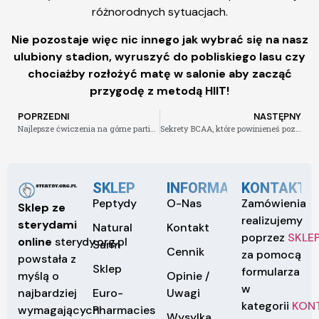
różnorodnych sytuacjach.
Nie pozostaje więc nic innego jak wybrać się na nasz
ulubiony stadion, wyruszyć do pobliskiego lasu czy
chociażby rozłożyć matę w salonie aby zacząć
przygodę z metodą HIIT!
POPRZEDNI
NASTĘPNY
Najlepsze ćwiczenia na górne partie ciała
Sekrety BCAA, które powinieneś poznać.
SKLEP
INFORMACJE
KONTAKT
Peptydy
O-Nas
Zamówienia
Sklep ze
realizujemy
sterydami
Natural
Kontakt
poprzez
SKLE
online
sterydy.org.pl
Sarm
Cennik
za pomocą
powstała z
Sklep
formularza
Opinie /
myślą o
w
Euro-
Uwagi
najbardziej
kategorii
KON
Pharmacies
wymagających
Wysylka