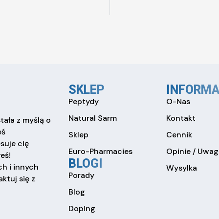
SKLEP
INFORMA
Peptydy
O-Nas
Natural Sarm
Kontakt
tała z myślą o
eś
Sklep
Cennik
esuje cię
Euro-Pharmacies
Opinie / Uwag
eś!
BLOGI
h i innych
Wysylka
Porady
ktuj się z
Blog
Doping