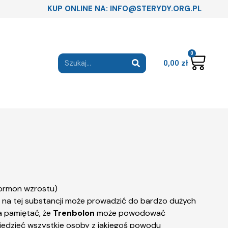
KUP ONLINE NA: INFO@STERYDY.ORG.PL
0
0,00
zł
 na tej substancji może prowadzić do bardzo dużych
a pamiętać, że
Trenbolon
może powodować
iedzieć wszystkie osoby z jakiegoś powodu