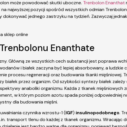
enbolon może powodować skutki uboczne.
Trenbolon Enanthat
m
 go na najwyższej pozycji spośród wszystkich odmian Trenbolonu
zy dokonywać jednego zastrzyku na tydzień. Zazwyczaj jedn
 Trenbolonu Enanthate
czny. Główną ze wszystkich cech substancji jest poprawa wch
odanów i białek zaczyna być lepiej absorbowany, a ludzkie 
zenie procesu regeneracji oraz budowania tkanki mięśniowej.
ezy białek przez organizm. Od szybkości syntezy białek zależ
spektywy anaboliki organizmu. Każda z tkanek mięśniowych zn
 moment, w którym poziom azotu spada poniżej odpowiedniej n
ystny dla budowania mięśni.
uwalniania czynnika wzrostu-1 (
IGF
)
insulinopodobnego
. T
.in. transport tlenu do każdej z tkanek organizmu. Wracając 
ego działanie jest bardzo ważne dla organizmu, ponieważ bez