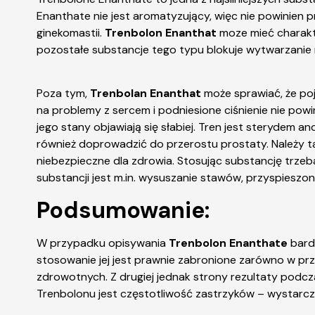
Enanthate nie jest aromatyzujący, więc nie powinien 
ginekomastii.
Trenbolon Enanthat
moze mieć charakt
pozostałe substancje tego typu blokuje wytwarzanie n
Poza tym,
Trenbolan Enanthat
może sprawiać, że poja
na problemy z sercem i podniesione ciśnienie nie po
jego stany objawiają się słabiej. Tren jest sterydem 
również doprowadzić do przerostu prostaty. Należy 
niebezpieczne dla zdrowia. Stosując substancję trz
substancji jest m.in. wysuszanie stawów, przyspieszone
Podsumowanie:
W przypadku opisywania
Trenbolon Enanthate
bardz
stosowanie jej jest prawnie zabronione zarówno w p
zdrowotnych. Z drugiej jednak strony rezultaty pod
Trenbolonu jest częstotliwość zastrzyków – wystarcz