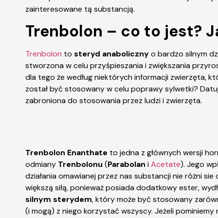
zainteresowane tą substancją.
Trenbolon – co to jest? J
Trenbolon
to
steryd anaboliczny
o bardzo silnym dz
stworzona w celu przyśpieszania i zwiększania przyr
dla tego że według niektórych informacji zwierzęta, 
został być stosowany w celu poprawy sylwetki? Datuj
zabroniona do stosowania przez ludzi i zwierzęta.
Trenbolon Enanthate
to jedna z głównych wersji ho
odmiany
Trenbolonu
(
Parabolan
i
Acetate
). Jego w
działania omawianej przez nas substancji nie różni sie
większą siłą, ponieważ posiada dodatkowy ester, wyd
silnym sterydem
, który może być stosowany zaró
(i mogą) z niego korzystać wszyscy. Jeżeli pominiemy