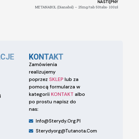
NASTĘPNY
METANABOL (Dianabol) – 25mg/tab 50tabs- 100zł
CJE
KONTAKT
Zamówienia
realizujemy
poprzez
SKLEP
lub za
pomocą formularza w
kategorii
KONTAKT
albo
i
po prostu napisz do
nas:
Info@sterydy.org.pl
Sterydyorg@tutanota.com