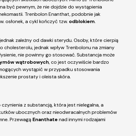
żna być pewnym, że nie dojdzie do wystąpienia
ekomastii. Trenbolon Enanthat, podobnie jak
. osłonek, a cykl kończyć tzw.
odblokiem
.
 jednak zależny od dawki sterydu. Osoby, które cierpią
do cholesterolu, jednak wpływ Trenbolonu na zmiany
 łysienie, nie powinny go stosować. Substancja może
ymów wątrobowych
, co jest oczywiście bardzo
h mogących wystąpić w przypadku stosowania
kszenie prostaty i oleista skóra.
ynienia z substancją, która jest nielegalna, a
h skutków ubocznych oraz nieodwracalnych problemów
omne. Przewagą
Enanthate
nad innymi rodzajami