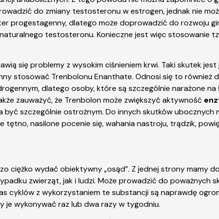
prowadzić do zmiany testosteronu w estrogen, jednak nie mo
er progestagenny, dlatego może doprowadzić do rozwoju gin
aturalnego testosteronu. Konieczne jest więc stosowanie tzw
wią się problemy z wysokim ciśnieniem krwi. Taki skutek jest
winny stosować Trenbolonu Enanthate. Odnosi się to również 
androgennym, dlatego osoby, które są szczególnie narażone na
także zauważyć, że Trenbolon może zwiększyć aktywność
enz
eba być szczególnie ostrożnym. Do innych skutków ubocznyc
 tętno, nasilone pocenie się, wahania nastroju, trądzik, powię
o ciężko wydać obiektywny „osąd”. Z jednej strony mamy do cz
rzypadku zwierząt, jak i ludzi. Może prowadzić do poważnyc
czas cyklów z wykorzystaniem te substancji są naprawdę ogr
y je wykonywać raz lub dwa razy w tygodniu.