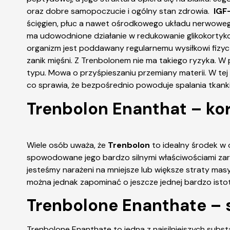
oraz dobre samopoczucie i ogólny stan zdrowia.
IGF
ścięgien, płuc a nawet ośrodkowego układu nerwowego
ma udowodnione działanie w redukowanie glikokortyk
organizm jest poddawany regularnemu wysiłkowi fizyc
zanik mięśni. Z Trenbolonem nie ma takiego ryzyka. 
typu. Mowa o przyśpieszaniu przemiany materii. W te
co sprawia, że bezpośrednio powoduje spalania tkanki
Trenbolon Enanthat – ko
Wiele osób uważa, że
Trenbolon
to idealny środek w 
spowodowane jego bardzo silnymi właściwościami zarów
jesteśmy narażeni na mniejsze lub większe straty mas
można jednak zapominać o jeszcze jednej bardzo istot
Trenbolone Enanthate – 
Trenbolone Enanthate to jedna z najsilniejszych sub