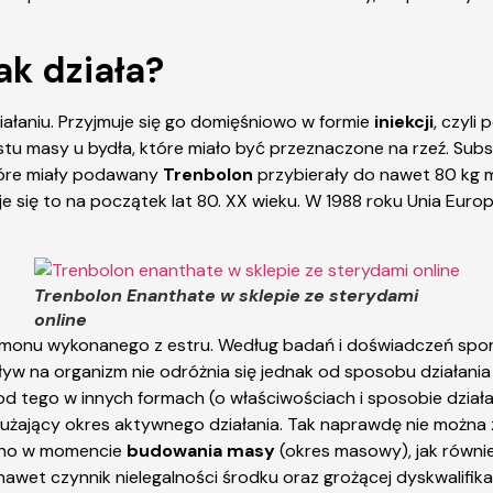
ak działa?
iałaniu. Przyjmuje się go domięśniowo w formie
iniekcji
, czyli
ostu masy u bydła, które miało być przeznaczone na rzeź. Su
które miały podawany
Trenbolon
przybierały do nawet 80 kg mi
e się to na początek lat 80. XX wieku. W 1988 roku Unia Eur
Trenbolon Enanthate w sklepie ze sterydami
online
rmonu wykonanego z estru. Według badań i doświadczeń sport
pływ na organizm nie odróżnia się jednak od sposobu działan
 od tego w innych formach (o właściwościach i sposobie działa
łużający okres aktywnego działania. Tak naprawdę nie można
wno w momencie
budowania masy
(okres masowy), jak równie
 nawet czynnik nielegalności środku oraz grożącej dyskwalifi