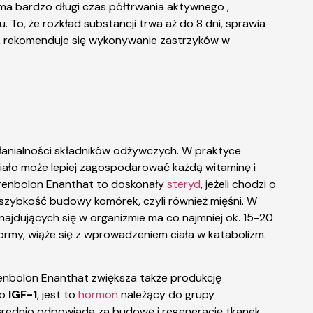
a bardzo długi czas półtrwania aktywnego ,
. To, że rozkład substancji trwa aż do 8 dni, sprawia
ak rekomenduje się wykonywanie zastrzyków w
łanialności składników odżywczych. W praktyce
ciało może lepiej zagospodarować każdą witaminę i
 Trenbolon Enanthat to doskonały
steryd
, jeżeli chodzi o
y szybkość budowy komórek, czyli również mięśni. W
ajdujących się w organizmie ma co najmniej ok. 15-20
ormy, wiąże się z wprowadzeniem ciała w katabolizm.
renbolon Enanthat zwiększa także produkcję
do
IGF-1
, jest to
hormon
należący do grupy
pośrednio odpowiada za budowę i regenerację tkanek