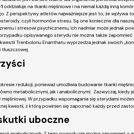
-1
oddziałuje na tkanki mięśniowe i na niemal każdą inną komór
. Z perspektywy atletów najważniejsze jest to, że wpływa t
osteroidy, czyli hormonów stresu. Są one konieczne dla na
znemu i stresowi psychicznemu, ich nadmiar może jednak po
W przypadku opisywanego sterydu nie można także zapomnieć o
j kwestii Trenbolonu Enanthatu wyprzedza jednak swoich „ko
 tłuszczowej.
rzyści
okresie redukcji, ponieważ umożliwia budowanie tkanki mięśnio
no metabolicznymi, jak i anabolicznymi. Zazwyczaj, kiedy je
y mięśniowej. W przypadku wspomagania się sterydami możemy
nej kwestii, z którą powinien się zapoznać każdy przed zast
skutki uboczne
stancji anabolicznych. Z tego powodu nie można zapomnieć o