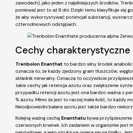
zawodach), jako jeden z najsilniejszych środków, Tr
ponieważ jest to aż 8 dni. Dzięki temu klasyfikuje się
że aby wykorzystywać potencjał substancji, wystarc
czterodniowych odstępach.
Cechy charakterystyczne
Trenbolon Enanthat
to bardzo silny środek anaboli
oznacza to, że każdy zjedzony gram tłuszczów, węglow
składnik mineralny. Oznacza to oczywiście przyśpies
takie cechy jak retencja azotu oraz zwiększenie synt
przypadku retencji azotu jest ona bardzo ważna z per
% azotu. Mimo że jest to raczej mała ilość, to każdy
Nieodpowiedni balans azotu jest także bardzo niekorz
Kolejną ważną cechą
Enanthatu
bywa przyśpieszenie 
czerwonych krwinek. Ich zadaniem w organizmie jest m
peptydowej, a jego struktura opiera się na białku. J