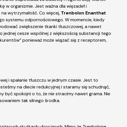
kę w organizmie. Jest ważna dla więzadeł i
o na wytrzymałość. Co więcej,
Trenbolon Enanthat
szego systemu odpornościowego. W momencie, kiedy
wodować zwiększenie tkanki tłuszczowej, a nawet
 jednej cesze wspólnej z większością substancji tego
nkurentów” ponieważ może wiązać się z receptorem,
wej i spalanie tłuszczu w jednym czasie. Jest to
steśmy na diecie redukcyjnej i staramy się schudnąć,
 być spokojni o to, że nie stracimy nawet grama. Nie
osowaniem tak silnego środka.
 grążących skutkach ubocznych. Mimo że Trenbolone