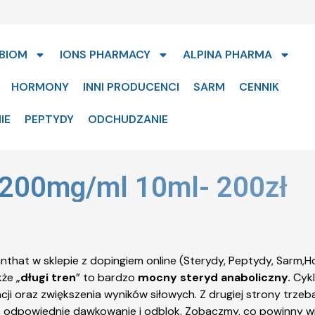
BIOM
IONS PHARMACY
ALPINA PHARMA
HORMONY
INNI PRODUCENCI
SARM
CENNIK
IE
PEPTYDY
ODCHUDZANIE
 200mg/ml 10ml- 200zł
że „
długi tren
” to bardzo
mocny steryd anaboliczny.
Cykl
ji oraz zwiększenia wyników siłowych. Z drugiej strony trzeb
ęc odpowiednie dawkowanie i odblok. Zobaczmy, co powinny w