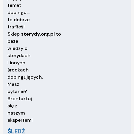
temat
dopingu…
to dobrze
trafiłeś!
Sklep
sterydy.org.pl
to
baza
wiedzy o
sterydach
i innych
środkach
dopingujących.
Masz
pytanie?
Skontaktuj
się z
naszym
ekspertem!
ŚLEDŹ