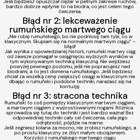
Jeśli będziesz opuszczał ciężar w pełnym zakresie ruchów,
bardzo dobrze wpłynie to na biodra, co jest celem tego
ćwiczenia.
Błąd nr 2: lekceważenie
rumuńskiego martwego ciągu
„
Nie robię rumuńskiego, bo nie podniosę tam tyle, co w
klasycznym. Skupiam się na normalnym martwym ciągu” –
błąd!
Jak wynika z opowiedzianej historii, rumuński martwy ciąg
od zawsze pomagał w osiągnięciu wyższych wyników w
tym wykonywanym techniką klasyczną. Nie wejdziesz
powyżej pewnego poziomu, jeśli nie popracujesz nad
biodrami, a to jest domena rumuńskiego. Jeśli będziesz
chciał za wszelką cenę zwiększyć osiągi w klasycznym nie
dbając o rumuński i podobne techniki, narażasz się na
kontuzję.
Błąd nr 3: stracona technika
Rumuński to coś pomiędzy klasycznym martwym ciągiem,
a martwym ciągiem z wyprostowanymi nogami. Różnica
sprowadza się tutaj do techniki i jest bardzo ważna! Bez
odpowiedniej techniki cały cel ćwiczenia, cała jego
odrębność, pójdzie na marne.
Jeśli zegniesz kolana za mocno,
nie zrobisz rumuńskiego, a
po prostu klasyczny ze zbyt małym obciążeniem.
Korzyści z rumuńskiego martwego ciągu