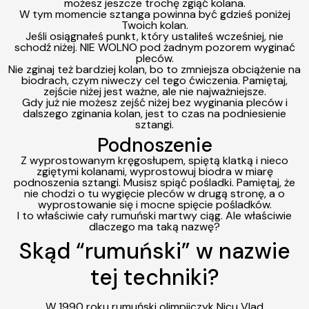
możesz jeszcze trochę zgiąć kolana.
W tym momencie sztanga powinna być gdzieś poniżej
Twoich kolan.
Jeśli osiągnałeś punkt, który ustaliłeś wcześniej, nie
schodź niżej. NIE WOLNO pod żadnym pozorem wyginać
pleców.
Nie zginaj też bardziej kolan, bo to zmniejsza obciążenie na
biodrach, czym niweczy cel tego ćwiczenia.
Pamiętaj,
zejście niżej jest ważne, ale nie najważniejsze.
Gdy już nie możesz zejść niżej bez wyginania pleców i
dalszego zginania kolan, jest to czas na podniesienie
sztangi.
Podnoszenie
Z wyprostowanym kręgosłupem, spiętą klatką i nieco
zgiętymi kolanami,
wyprostowuj biodra w miarę
podnoszenia sztangi. Musisz spiąć pośladki. Pamiętaj, że
nie chodzi o tu wygięcie pleców w drugą stronę, a o
wyprostowanie się i mocne spięcie pośladków.
I to właściwie cały rumuński martwy ciąg.
Ale właściwie
dlaczego ma taką nazwę?
Skąd “rumuński” w nazwie
tej techniki?
W
1990 roku rumuński olimpijczyk Nicu Vlad