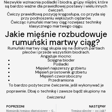
Niezwykle wzmacnia pośladki i biodra, grupy mięśni, które
są bardzo ważne dla prawidłowej postawy i wielu innych
ćwiczeń.
Ćwiczy prawidłową pozycję kręgosłupa, co przyda się
przy podnoszeni
u większych ciężarów.
Ćwicząc rumuński martwy ciąg rozwijasz technikę
klasycznego martwego ciągu.
Jakie mięśnie rozbudowuje
rumuński martwy ciąg?
Rumuński martwy ciąg skupia się na dolnych partiach
pleców i przede wszystkim biodrach.
Angażuje mocno:
Ścięgna bioder
Pośladki
Mięsień najszerszy grzbietu
Mięsień prostownik grzbietu
Mięsień czworoboczny
Przedramiona
To bardzo pożyteczne ćwiczenie, jeśli wykonywać je
poprawnie. Dbaj o technikę i zawsze bądź skupiony na
ćwiczeniu!
POPRZEDNI
NASTĘPNY
Niemiecki trening objętościowy – GVT
Trening pleców – co i jak?