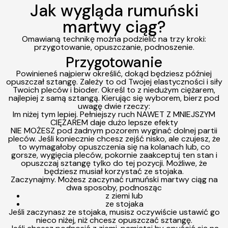
Jak wygląda rumuński
martwy ciąg?
Omawianą technikę można
podzielić na trzy kroki:
przygotowanie, opuszczanie, podnoszenie.
Przygotowanie
Powinieneś najpierw określić, dokąd będziesz później
opuszczał sztangę. Zależy to od Twojej elastyczności i siły
Twoich pleców i bioder.
Określ to z niedużym ciężarem,
najlepiej z samą sztangą.
Kierując się wyborem, bierz pod
uwagę dwie rzeczy:
Im niżej tym lepiej. Peł
niejszy
ruch NAWET Z MNIEJSZYM
CIĘŻAREM daje dużo lepsze efekty
NIE MOŻESZ pod żadnym pozorem wyginać dolnej partii
pleców. Jeśli koniecznie chcesz zejść nisko, ale czujesz, że
to wymagałoby opuszczenia się na kolanach lub, co
gorsze, wygięcia pleców, pokornie zaakceptuj ten stan i
opuszczaj
sztangę
tylko
do tej pozycji. Możliwe, że
będziesz musiał
korzystać ze stojaka.
Zaczynajmy.
Możesz zaczynać rumuński martwy ciąg na
dwa sposoby, podnosząc
z ziemi lub
ze stojaka
Jeśli zaczynasz ze stojaka, musisz
oczywiście ustawić go
nieco niżej, niż chcesz opuszczać sztangę.