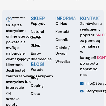
SKLEP
INFORMACJE
KONTAKT
Peptydy
O-Nas
Zamówienia
Sklep ze
realizujemy
sterydami
Natural
Kontakt
poprzez
SKLE
online
sterydy.org.pl
Sarm
Cennik
za pomocą
powstała z
Sklep
formularza
Opinie /
myślą o
w
Euro-
Uwagi
najbardziej
kategorii
KON
Pharmacies
wymagających
Wysylka
po prostu
BLOGI
klientach.
napisz do
Porady
Jeśli jesteś
nas:
zainteresowany
zakupem
Blog
sterydów
lub
Info@steryd
Doping
interesuje
Sterydyorg
cię
Dieta
szeroko
pojęty