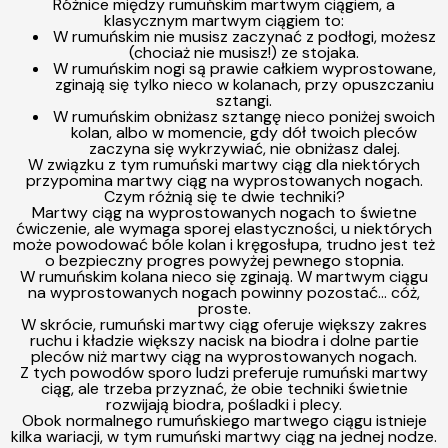
Różnice między rumuńskim martwym ciągiem, a
klasycznym martwym ciągiem to:
W rumuńskim nie musisz zaczynać z podłogi, możesz
(chociaż nie musisz!) ze stojaka.
W rumuńskim nogi są prawie całkiem wyprostowane,
zginają się tylko nieco w kolanach, przy opuszczaniu
sztangi.
W rumuńskim obniżasz sztangę nieco poniżej swoich
kolan, albo w momencie, gdy dół twoich pleców
zaczyna się wykrzywiać, nie obniżasz dalej.
W związku z tym rumuński martwy ciąg dla niektórych
przypomina martwy ciąg na wyprostowanych nogach.
Czym różnią się te dwie techniki?
Martwy ciąg na wyprostowanych nogach to świetne
ćwiczenie, ale wymaga sporej elastyczności, u niektórych
może powodować bóle kolan i kręgosłupa, trudno jest też
o bezpieczny progres powyżej pewnego stopnia.
W rumuńskim kolana nieco się zginają. W martwym ciągu
na wyprostowanych nogach powinny pozostać… cóż,
proste.
W skrócie, rumuński martwy ciąg oferuje większy zakres
ruchu i kładzie większy nacisk na biodra i dolne partie
pleców niż martwy ciąg na wyprostowanych nogach.
Z tych powodów sporo ludzi preferuje rumuński martwy
ciąg, ale trzeba przyznać, że obie techniki świetnie
rozwijają biodra, pośladki i plecy.
Obok normalnego rumuńskiego martwego ciągu istnieje
kilka wariacji, w tym rumuński martwy ciąg na jednej nodze.