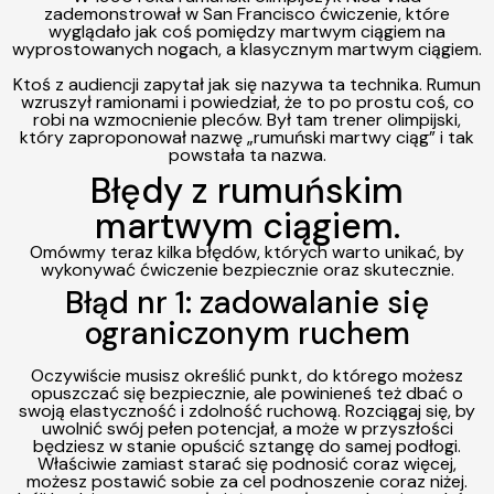
za
demonstrował w San Francisco
ćwiczenie, które
wyglądało jak coś pomiędzy martwym ciągiem na
wyprostowanych nogach, a klasycznym martwym ciągiem.
Ktoś z audiencji zapytał jak się nazywa ta technika. Rumun
wzruszył ramionami i powiedział, że to po prostu coś,
co
robi na wzmocnienie pleców. Był tam trener olimpijski,
który zaproponował nazwę „rumuński martwy ciąg” i tak
powstała ta nazwa.
Błędy z rumuńskim
martwym ciągiem.
Omówmy teraz kilka błędów, których warto unikać, by
wykonywać ćwiczenie bezpiecznie oraz
skutecznie.
Błąd
nr
1: zadowalanie się
ograniczonym ruchem
Oczywiście musisz określić punkt, do którego możesz
opuszczać się bezpiecznie, ale powinieneś też dbać o
swoją elastyczność i zdolność ruchową. Rozciągaj się,
by
uwolnić swój pełen potencjał, a może w przyszłości
będziesz w stanie opuścić sztangę do samej podłogi.
Właściwie zamiast starać się podnosić coraz więcej,
możesz postawić sobie za cel podnoszenie coraz niżej.