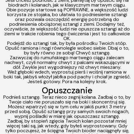
Jeśli chcesz podnosić z ziemi, pamiętaj by opuścić się na
biodrach i kolanach, jak w klasycznym martwym ciągu.
O
bie pozycje startowe są POPRAWNE, a większość ludzi
korzysta ze stojaka, bo ułatwia to podniesienie sztangi
oraz pozwala oszczędzić energię potrzebną do
podniesienia obciążonej sztangi z ziemi. Dodajmy też,
oczywiście, że większość ludzi nie opuszcza sztangi aż do
ziemi w trakcie robienia tego ćwiczenia i jest to całkowicie
OK.
Podejdź do sztangi tak, by była pośrodku Twoich stóp.
Opuść ramiona i nogi równolegle wobec siebie. Dbaj o to,
by były równo ze sobą! Chwyć sztangę.
Zazwyczaj do rumuńskiego martwego ciągu zalecam
nachwyt, czyli normalny chwyt z palcami wskazującymi w
dół. Zwykle jest wygodniejszy niż chwyt mieszany.
Weź głęboki wdech,
wyprostuj pierś i wciśnij ramiona w
boki tak, jakbyś włożył jabłka pod pachy i chciał je zgnieść.
Jesteś gotowy. Pora na kolejny krok.
O
puszczanie
Podnieś sztangę.
Teraz nieco zegnij kolana. Zadbaj o to, by
Twoje ciało nie poruszało się na boki i skoncentruj się.
Możesz wpatrzyć się w tym celu w jakiś punkt 3 metry
przed sobą. Opuść sztangę przy samych swoich nogach,
wypnij pośladki w miarę jak opuszczasz sztangę.
Zadbaj, by stopień zgięcia Twoich kolan pozostał mniej
więcej taki są, jak wtedy, gdy byłeś wyprostowany. Gdy
tylko poczujesz, że ścięgna Twoich bioder naciągnęły się,