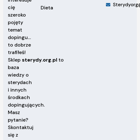
Sterydyorg
cię
Dieta
szeroko
pojęty
temat
dopingu…
to dobrze
trafiłeś!
Sklep
sterydy.org.pl
to
baza
wiedzy o
sterydach
i innych
środkach
dopingujących.
Masz
pytanie?
Skontaktuj
się z