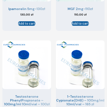
Ipamorelin 5mg-130zł
MGF 2mg-110zł
130,00
zł
110,00
zł
Add to cart
Add to cart
Testosterone
1-Testosterone
PhenylPropionate –
Cypionate(DHB) – 100mg/ml
100mg/ml 10ml/vial – 100zł
10ml/vial – 165 zł