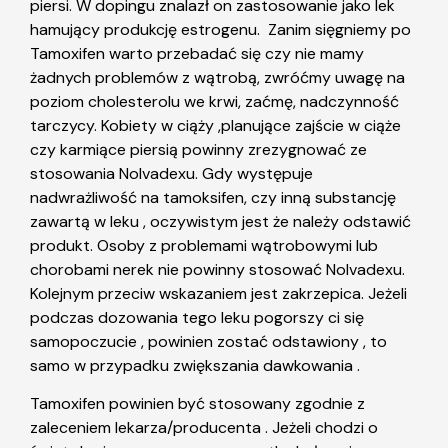
piersi. W dopingu znalazł on zastosowanie jako lek
hamujący produkcję estrogenu. Zanim sięgniemy po
Tamoxifen warto przebadać się czy nie mamy
żadnych problemów z wątrobą, zwróćmy uwagę na
poziom cholesterolu we krwi, zaćmę, nadczynność
tarczycy. Kobiety w ciąży ,planujące zajście w ciąże
czy karmiące piersią powinny zrezygnować ze
stosowania Nolvadexu. Gdy występuje
nadwrażliwość na tamoksifen, czy inną substancję
zawartą w leku , oczywistym jest że należy odstawić
produkt. Osoby z problemami wątrobowymi lub
chorobami nerek nie powinny stosować Nolvadexu.
Kolejnym przeciw wskazaniem jest zakrzepica. Jeżeli
podczas dozowania tego leku pogorszy ci się
samopoczucie , powinien zostać odstawiony , to
samo w przypadku zwiększania dawkowania .
Tamoxifen powinien być stosowany zgodnie z
zaleceniem lekarza/producenta . Jeżeli chodzi o