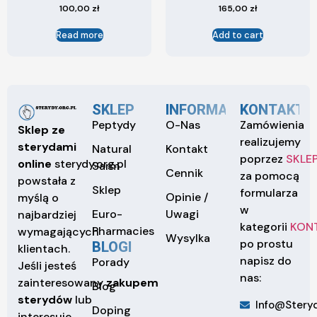
100,00
zł
165,00
zł
Read more
Add to cart
SKLEP
INFORMACJE
KONTAKT
Peptydy
O-Nas
Zamówienia
Sklep ze
realizujemy
sterydami
Natural
Kontakt
poprzez
SKLE
online
sterydy.org.pl
Sarm
Cennik
za pomocą
powstała z
Sklep
formularza
Opinie /
myślą o
w
Euro-
Uwagi
najbardziej
kategorii
KON
Pharmacies
wymagających
Wysylka
po prostu
BLOGI
klientach.
napisz do
Porady
Jeśli jesteś
nas:
zainteresowany
zakupem
Blog
sterydów
lub
Info@steryd
Doping
interesuje