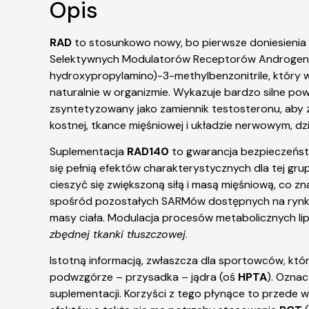
Opis
RAD
to stosunkowo nowy, bo pierwsze doniesienia 
Selektywnych Modulatorów Receptorów Androgenow
hydroxypropylamino)-3-methylbenzonitrile, który 
naturalnie w organizmie. Wykazuje bardzo silne p
zsyntetyzowany jako zamiennik testosteronu, aby z
kostnej, tkance mięśniowej i układzie nerwowym, 
Suplementacja
RAD140
to gwarancja bezpieczeńs
się pełnią efektów charakterystycznych dla tej gr
cieszyć się zwiększoną siłą i masą mięśniową, co 
spośród pozostałych SARMów dostępnych na rynku
masy ciała. Modulacja procesów metabolicznych li
zbędnej tkanki tłuszczowej
.
Istotną informacją, zwłaszcza dla sportowców, któr
podwzgórze – przysadka – jądra (oś
HPTA
). Ozna
suplementacji. Korzyści z tego płynące to przede