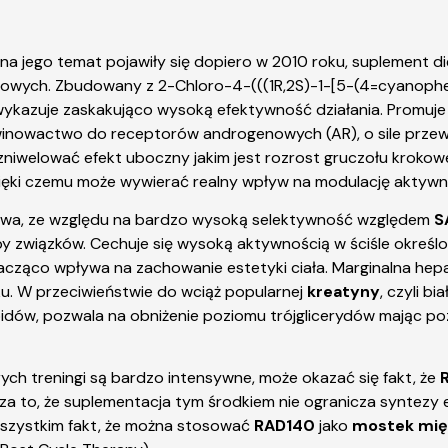
na jego temat pojawiły się dopiero w 2010 roku, suplement 
ych. Zbudowany z 2-Chloro-4-(((1R,2S)-1-[5-(4=cyanopheny
wykazuje zaskakująco wysoką efektywność działania. Promuje
owinowactwo do receptorów androgenowych (AR), o sile przew
niwelować efekt uboczny jakim jest rozrost gruczołu krokow
dzięki czemu może wywierać realny wpływ na modulację akty
twa, ze względu na bardzo wysoką selektywność względem
S
upy związków. Cechuje się wysoką aktywnością w ściśle okreś
znacząco wpływa na zachowanie estetyki ciała. Marginalna he
. W przeciwieństwie do wciąż popularnej
kreatyny
, czyli b
pidów, pozwala na obniżenie poziomu trójglicerydów mając p
ych treningi są bardzo intensywne, może okazać się fakt, że
cza to, że suplementacja tym środkiem nie ogranicza syntez
 wszystkim fakt, że można stosować
RAD140
jako
mostek mię