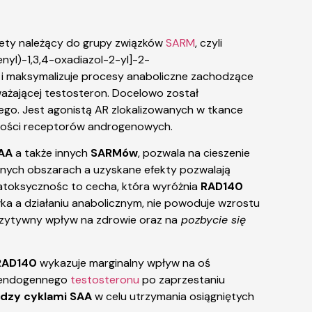
diety należący do grupy związków
SARM
, czyli
l)-1,3,4-oxadiazol-2-yl]-2-
 i maksymalizuje procesy anaboliczne zachodzące
ażającej testosteron. Docelowo został
ego. Jest agonistą AR zlokalizowanych w tkance
wności receptorów androgenowych.
AA
a także innych
SARMów
, pozwala na cieszenie
lonych obszarach a uzyskane efekty pozwalają
patoksycznośc to cecha, która wyróżnia
RAD140
iałka a działaniu anabolicznym, nie powoduje wzrostu
ozytywny wpływ na zdrowie oraz na
pozbycie się
RAD140
wykazuje marginalny wpływ na oś
y endogennego
testosteronu
po zaprzestaniu
dzy cyklami SAA
w celu utrzymania osiągniętych