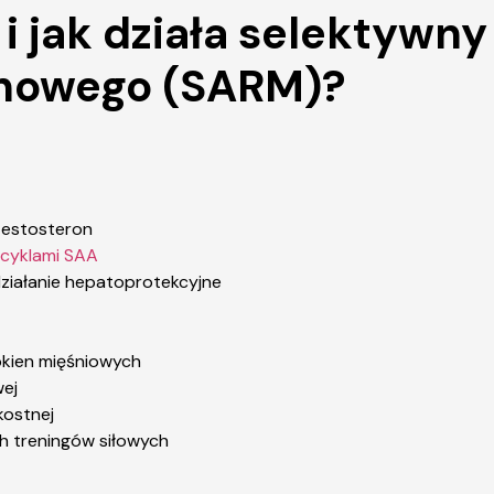
 i jak działa selektywn
enowego (SARM)?
 testosteron
cyklami SAA
ziałanie hepatoprotekcyjne
kien mięśniowych
wej
kostnej
h treningów siłowych