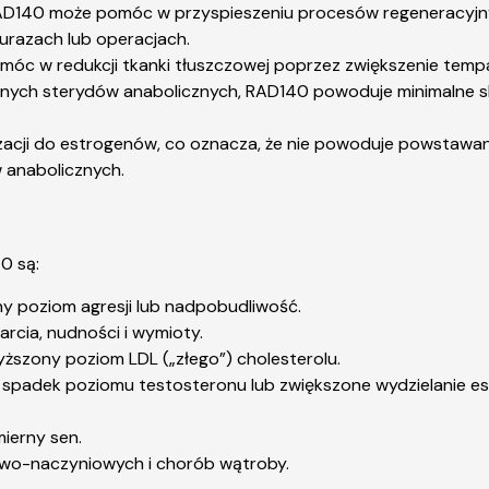
AD140 może pomóc w przyspieszeniu procesów regeneracyjny
razach lub operacjach.
móc w redukcji tkanki tłuszczowej poprzez zwiększenie tempa
nnych sterydów anabolicznych, RAD140 powoduje minimalne s
cji do estrogenów, co oznacza, że ​​nie powoduje powstawania
 anabolicznych.
0 są:
ny poziom agresji lub nadpobudliwość.
arcia, nudności i wymioty.
ższony poziom LDL („złego”) cholesterolu.
ak spadek poziomu testosteronu lub zwiększone wydzielanie
mierny sen.
owo-naczyniowych i chorób wątroby.