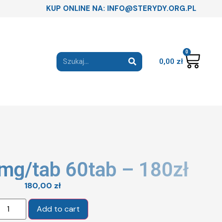
KUP ONLINE NA: INFO@STERYDY.ORG.PL
0
0,00
zł
g/tab 60tab – 180zł
180,00
zł
Add to cart