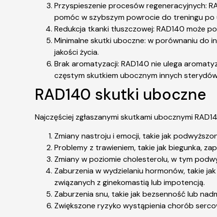
Przyspieszenie procesów regeneracyjnych: R
pomóc w szybszym powrocie do treningu po u
Redukcja tkanki tłuszczowej: RAD140 może po
Minimalne skutki uboczne: w porównaniu do i
jakości życia.
Brak aromatyzacji: RAD140 nie ulega aromatyza
częstym skutkiem ubocznym innych sterydów
RAD140 skutki uboczne
Najczęściej zgłaszanymi skutkami ubocznymi RAD14
Zmiany nastroju i emocji, takie jak podwyższo
Problemy z trawieniem, takie jak biegunka, zap
Zmiany w poziomie cholesterolu, w tym podwy
Zaburzenia w wydzielaniu hormonów, takie j
związanych z ginekomastią lub impotencją.
Zaburzenia snu, takie jak bezsenność lub nad
Zwiększone ryzyko wystąpienia chorób serc