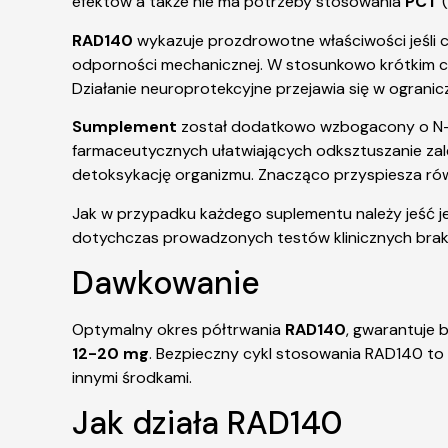
efektów a także nie ma potrzeby stosowania
PCT
RAD140
wykazuje prozdrowotne właściwości jeśli c
odporności mechanicznej. W stosunkowo krótkim cz
Działanie neuroprotekcyjne przejawia się w ogran
Sumplement
został dodatkowo wzbogacony o N-ac
farmaceutycznych ułatwiających odksztuszanie zale
detoksykację organizmu. Znacząco przyspiesza rów
Jak w przypadku każdego suplementu należy jeść j
dotychczas prowadzonych testów klinicznych brak 
Dawkowanie
Optymalny okres półtrwania
RAD140
, gwarantuje
12-20 mg
. Bezpieczny cykl stosowania RAD140 to
innymi środkami.
Jak działa RAD140