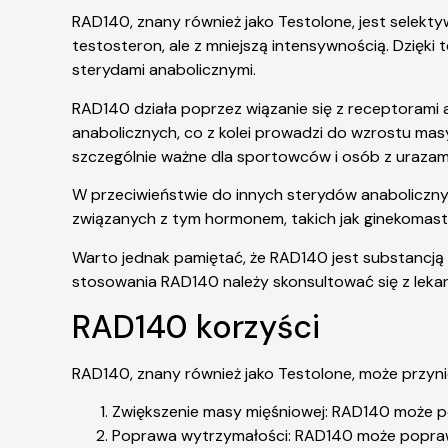
RAD140, znany również jako Testolone, jest sele
testosteron, ale z mniejszą intensywnością. Dzięk
sterydami anabolicznymi.
RAD140 działa poprzez wiązanie się z receptorami
anabolicznych, co z kolei prowadzi do wzrostu masy
szczególnie ważne dla sportowców i osób z urazam
W przeciwieństwie do innych sterydów anaboliczny
związanych z tym hormonem, takich jak ginekomast
Warto jednak pamiętać, że RAD140 jest substancją
stosowania RAD140 należy skonsultować się z leka
RAD140 korzyści
RAD140, znany również jako Testolone, może przynie
Zwiększenie masy mięśniowej: RAD140 może pom
Poprawa wytrzymałości: RAD140 może poprawi