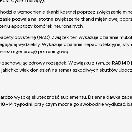
(Post Cycle Therapy).
hodzi o wzmocnienie tkanki kostnej poprzez zwiększenie miner
asie pozwala na istotne zwiększenie tkanki mięśniowej poprz
iczeniu apoptozy komórek neuronalnych.
etylocysteinę (NAC). Związek ten wykazuje działanie mukoli
gającej wydzieliny. Wykazuje działanie hepaprotekcyjne, stym
nież regenerację potreningową.
e zachowując zdrowy rozsądek. W związku z tym, że
RAD140
jakichkolwiek doniesień na temat szkodliwych skutków uboc
 bardzo wysoką skuteczność suplementu. Dzienna dawka zape
10-14 tygodni
, przy czym można go swobodnie wydłużać, b