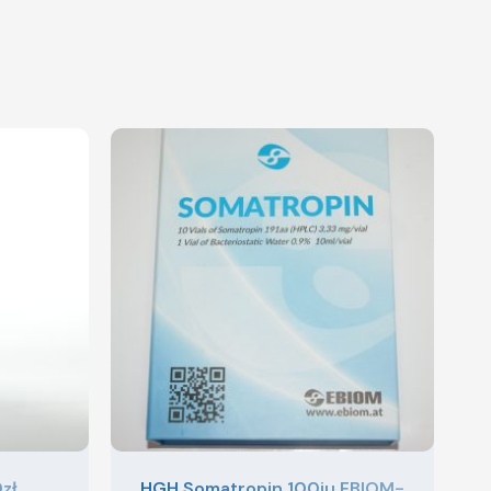
zł
HGH Somatropin 100iu EBIOM-