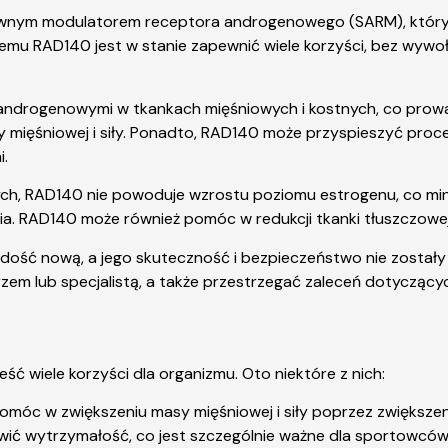
ktywnym modulatorem receptora androgenowego (SARM), który
i temu RAD140 jest w stanie zapewnić wiele korzyści, bez wy
 androgenowymi w tkankach mięśniowych i kostnych, co prowad
 mięśniowej i siły. Ponadto, RAD140 może przyspieszyć proce
i.
ch, RAD140 nie powoduje wzrostu poziomu estrogenu, co min
ia. RAD140 może również pomóc w redukcji tkanki tłuszczowe
 dość nową, a jego skuteczność i bezpieczeństwo nie zostały
rzem lub specjalistą, a także przestrzegać zaleceń dotyczą
ść wiele korzyści dla organizmu. Oto niektóre z nich:
óc w zwiększeniu masy mięśniowej i siły poprzez zwiększenie
ć wytrzymałość, co jest szczególnie ważne dla sportowców 