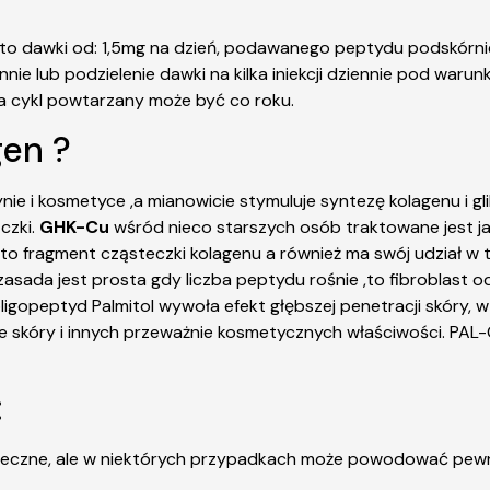
o dawki od: 1,5mg na dzień, podawanego peptydu podskórnie
nnie lub podzielenie dawki na kilka iniekcji dziennie pod waru
, a cykl powtarzany może być co roku.
gen ?
e i kosmetyce ,a mianowicie stymuluje syntezę kolagenu i gl
czki.
GHK-Cu
wśród nieco starszych osób traktowane jest jak
to fragment cząsteczki kolagenu a również ma swój udział w
asada jest prosta gdy liczba peptydu rośnie ,to fibroblast od
 oligopeptyd
Palmitol
wywoła efekt głębszej penetracji skóry, w
ie skóry i innych przeważnie kosmetycznych właściwości. PAL
:
eczne, ale w niektórych przypadkach może powodować pewne 