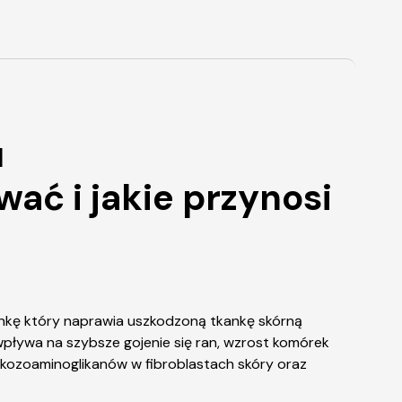
u
wać i jakie przynosi
ankę który naprawia uszkodzoną tkankę skórną
wpływa na szybsze gojenie się ran, wzrost komórek
glikozoaminoglikanów w fibroblastach skóry oraz