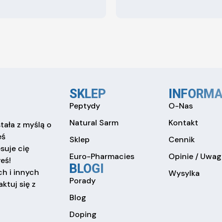
SKLEP
INFORMA
Peptydy
O-Nas
Natural Sarm
Kontakt
tała z myślą o
eś
Sklep
Cennik
esuje cię
Euro-Pharmacies
Opinie / Uwag
eś!
BLOGI
h i innych
Wysylka
Porady
ktuj się z
Blog
Doping