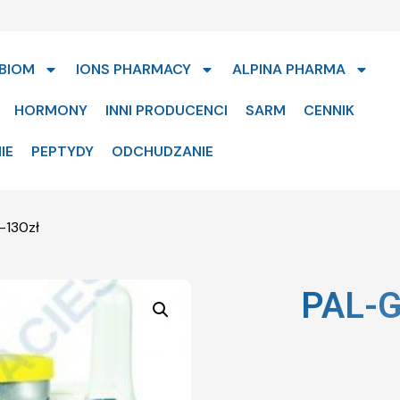
BIOM
IONS PHARMACY
ALPINA PHARMA
HORMONY
INNI PRODUCENCI
SARM
CENNIK
IE
PEPTYDY
ODCHUDZANIE
-130zł
PAL-G