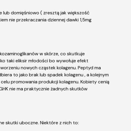
 lub domięśniowo ( zresztą jak większość
nkiem nie przekraczania dziennej dawki 1,5mg
ikozaminoglikanów w skórze, co skutkuje
o taki eliksir młodości bo wywołuje efekt
 tworzeniu nowych cząstek kolagenu. Peptyd ma
biera to jako brak lub spadek kolagenu , a kolejnym
 celu promowania produkcji kolagenu. Kobiety cenią
-GHK nie ma praktycznie żadnych skutków
skutki uboczne. Niektóre z nich to: