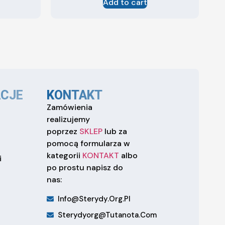
Add to cart
CJE
KONTAKT
Zamówienia
realizujemy
poprzez
SKLEP
lub za
pomocą formularza w
kategorii
KONTAKT
albo
i
po prostu napisz do
nas:
Info@sterydy.org.pl
Sterydyorg@tutanota.com