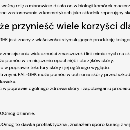
ważną rolę a mianowicie działa on w biologii komórek macie
ne zastosowanie w kosmetykach jako składnik reperujący skórę 
 przynieść wiele korzyści dla
-GHK jest znany z właściwości stymulujących produkcję kolag
mniejszeniu widoczności zmarszczek i linii mimicznych na sk
e pomóc w zmniejszeniu opuchnięć i obrzęków skóry.
w poprawie tekstury skóry i jej ogólnego wyglądu.
rznymi: PAL-GHK może pomóc w ochronie skóry przed szkodli
dowiska.
w poprawie ogólnego zdrowia skóry i zapobieganiu procesom
200mcg dziennie.
 200mcg to dawka profilaktyczna , znalazłem sporo kuracji z 