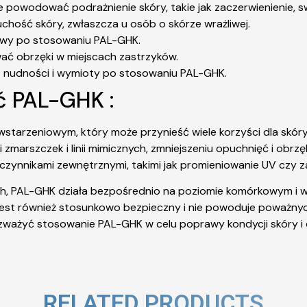
powodować podrażnienie skóry, takie jak zaczerwienienie, sw
ość skóry, zwłaszcza u osób o skórze wrażliwej.
głowy po stosowaniu PAL-GHK.
ć obrzęki w miejscach zastrzyków.
ją nudności i wymioty po stosowaniu PAL-GHK.
ć PAL-GHK :
wstarzeniowym, który może przynieść wiele korzyści dla sk
i zmarszczek i linii mimicznych, zmniejszeniu opuchnięć i obrz
 czynnikami zewnętrznymi, takimi jak promieniowanie UV czy 
 PAL-GHK działa bezpośrednio na poziomie komórkowym i wpł
n jest również stosunkowo bezpieczny i nie powoduje poważ
ozważyć stosowanie PAL-GHK w celu poprawy kondycji skóry i o
RELATED PRODUCTS