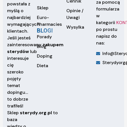
Cennik
za pomocą
powstała z
Sklep
formularza
Opinie /
myślą o
w
Euro-
Uwagi
najbardziej
kategorii
KON
Pharmacies
wymagających
Wysylka
po prostu
BLOGI
klientach.
napisz do
Porady
Jeśli jesteś
nas:
zainteresowany
zakupem
Blog
sterydów
lub
Info@steryd
Doping
interesuje
Sterydyorg
cię
Dieta
szeroko
pojęty
temat
dopingu…
to dobrze
trafiłeś!
Sklep
sterydy.org.pl
to
baza
wiedzy o