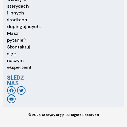
sterydach
i innych
środkach
dopingujących.
Masz
pytanie?
Skontaktuj
się z
naszym
ekspertem!
ŚLEDŹ
NAS
© 2024 sterydy.org.pl All Rights Reserved