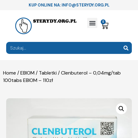
KUP ONLINE NA: INFO@STERYDY.ORG.PL
0
Home
/
EBIOM
/
Tabletki
/ Clenbuterol – 0,04mg/tab
100tabs EBIOM – 110zł