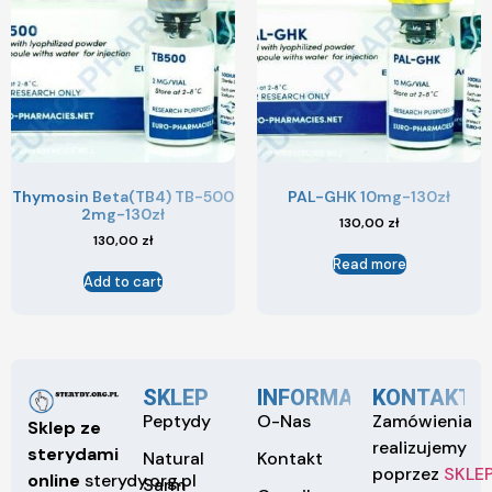
Thymosin Beta(TB4) TB-500
PAL-GHK 10mg-130zł
2mg-130zł
130,00
zł
130,00
zł
Read more
Add to cart
SKLEP
INFORMACJE
KONTAKT
Peptydy
O-Nas
Zamówienia
Sklep ze
realizujemy
sterydami
Natural
Kontakt
poprzez
SKLE
online
sterydy.org.pl
Sarm