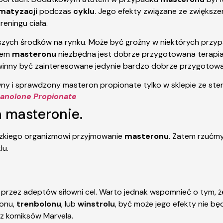
matyzacji
podczas
cyklu
. Jego efekty związane ze zwiększe
eningu ciała.
iejszych środków na rynku. Może być groźny w niektórych prz
wem
masteronu
niezbędna jest dobrze przygotowana terapi
winny być zainteresowane jedynie bardzo dobrze przygotow
anolone Propionate
a masteronie.
zkiego organizmowi przyjmowanie
masteronu
. Zatem rzućmy
lu.
y przez adeptów siłowni cel. Warto jednak wspomnieć o tym, 
ronu,
trenbolonu
, lub
winstrolu
, być może jego efekty nie bę
z komiksów Marvela.