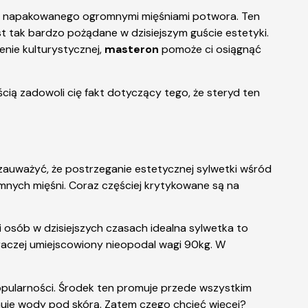
ię w napakowanego ogromnymi mięśniami potwora. Ten
jest tak bardzo pożądane w dzisiejszym guście estetyki.
cenie kulturystycznej,
masteron
pomoże ci osiągnąć
ą zadowoli cię fakt dotyczący tego, że steryd ten
zauważyć, że postrzeganie estetycznej sylwetki wśród
romnych mięśni. Coraz częściej krytykowane są na
i osób w dzisiejszych czasach idealna sylwetka to
t raczej umiejscowiony nieopodal wagi 90kg. W
opularności. Środek ten promuje przede wszystkim
muje wody pod skórą. Zatem czego chcieć więcej?