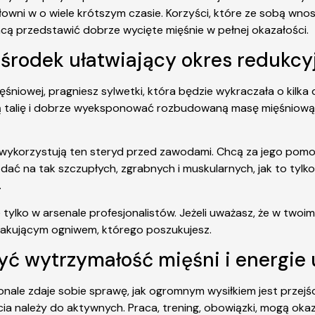
owni w o wiele krótszym czasie. Korzyści, które ze sobą wnosi
cą przedstawić dobrze wycięte mięśnie w pełnej okazałości.
środek ułatwiający okres redukcy
śniowej, pragniesz sylwetki, która będzie wykraczała o kil
oją talię i dobrze wyeksponować rozbudowaną masę mięśniową
w, wykorzystują ten steryd przed zawodami. Chcą za jego po
dać na tak szczupłych, zgrabnych i muskularnych, jak to tylko
.
e tylko w arsenale profesjonalistów. Jeżeli uważasz, że w twoi
rakującym ogniwem, którego poszukujesz.
yć wytrzymałość mięśni i energie 
ale zdaje sobie sprawę, jak ogromnym wysiłkiem jest przejści
cia należy do aktywnych. Praca, trening, obowiązki, mogą oka