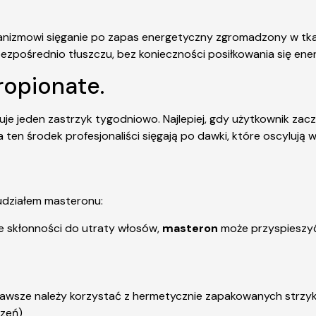
rganizmowi sięganie po zapas energetyczny zgromadzony w tk
 bezpośrednio tłuszczu, bez konieczności posiłkowania się en
opionate.
e jeden zastrzyk tygodniowo. Najlepiej, gdy użytkownik za
a ten środek profesjonaliści sięgają po dawki, które oscyluj
 udziałem masteronu:
e skłonności do utraty włosów,
masteron
może przyspieszy
, zawsze należy korzystać z hermetycznie zapakowanych strzyk
dzeń)