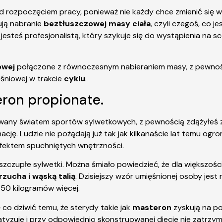
przed rozpoczęciem pracy, ponieważ nie każdy chce zmienić s
ują nabranie
beztłuszczowej masy ciała
, czyli czegoś, co 
 jesteś profesjonalistą, który szykuje się do wystąpienia na s
zowej
połączone z równoczesnym nabieraniem masy, z pewności
śniowej w trakcie
cyklu
.
eron propionate.
sowany światem sportów sylwetkowych, z pewnością zdążyłeś 
cję. Ludzie nie pożądają już tak jak kilkanaście lat temu og
efektem spuchniętych wnętrzności.
szczupłe sylwetki. Można śmiało powiedzieć, że dla większośc
zucha i wąską talią
. Dzisiejszy wzór umięśnionej osoby jes
 50 kilogramów więcej.
 co dziwić temu, że sterydy takie jak
masteron
zyskują na p
atyzuje i przy odpowiednio skonstruowanej diecie nie zatrzy