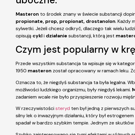
uboczne.
Masteron
to środek znany w świecie substancji dopi
propionate, prop, propionat, drostanolon
. Każdy 
sylwetki. Jeżeli chcesz odkryć, dlaczego tak wielu lud
opisują
cykl
i
działanie
substancji, którą jest
master
Czym jest popularny w kr
Przede wszystkim substancja ta wpisuje się w kategori
1950
masteron
został opracowany w ramach leku. Zos
Oznacza to, że niegdyś substancja ta była legalna. 
możliwości ludzkiego organizmu, były niegdyś lekami.
zadaniem wcale nie było przyspieszenie rozwoju mięś
W rzeczywistości
steryd
ten był jedną z pierwszych s
silny lek o inwazyjnym działaniu, który był estroge
spadał w bardzo szybkim tempie. Jednym ze skutkó
Szybko zainteresowano się tymi efektami w różnych