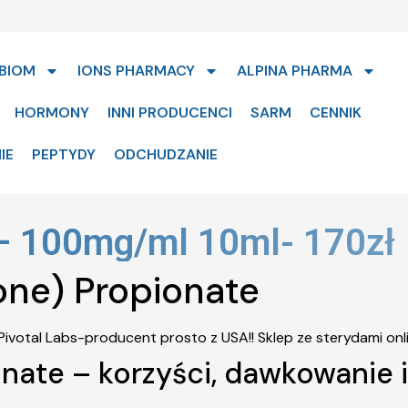
BIOM
IONS PHARMACY
ALPINA PHARMA
HORMONY
INNI PRODUCENCI
SARM
CENNIK
IE
PEPTYDY
ODCHUDZANIE
– 100mg/ml 10ml- 170zł
one) Propionate
nate – korzyści, dawkowanie i