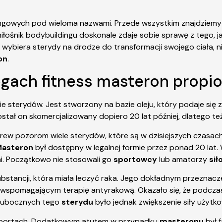
ngowych pod wieloma nazwami. Przede wszystkim znajdziemy g
miłośnik bodybuildingu doskonale zdaje sobie sprawę z tego,
zi wybiera sterydy na drodze do transformacji swojego ciała, n
on
.
ęgach fitness masteron propi
e sterydów. Jest stworzony na bazie oleju, który podaje się 
tał on skomercjalizowany dopiero 20 lat później, dlatego też 
Wbrew pozorom wiele sterydów, które są w dzisiejszych czasa
Masteron
był dostępny w legalnej formie przez ponad 20 lat
ni. Początkowo nie stosowali go
sportowcy
lub amatorzy
sił
ubstancji, która miała leczyć raka. Jego dokładnym przeznacze
nem wspomagającym terapię antyrakową. Okazało się, że podcz
w ubocznych tego
sterydu
było jednak zwiększenie siły użytk
 sportach. Dodatkowym atutem w przypadku
masteronu
był 