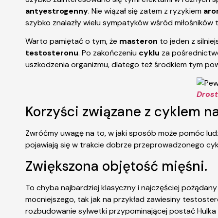
antyestrogenny
. Nie wiązał się zatem z ryzykiem
aro
szybko znalazły wielu sympatyków wśród miłośników tr
Warto pamiętać o tym, że
masteron
to jeden z siln
testosteronu
. Po zakończeniu
cyklu
za pośrednict
uszkodzenia organizmu, dlatego też środkiem tym po
Drost
Korzyści związane z cyklem n
Zwróćmy uwagę na to, w jaki sposób może pomóc lud
pojawiają się w trakcie dobrze przeprowadzonego cyk
Zwiększona objętość mięśni.
To chyba najbardziej klasyczny i najczęściej pożądan
mocniejszego, tak jak na przykład zawiesiny testoste
rozbudowanie sylwetki przypominającej postać Hulka 