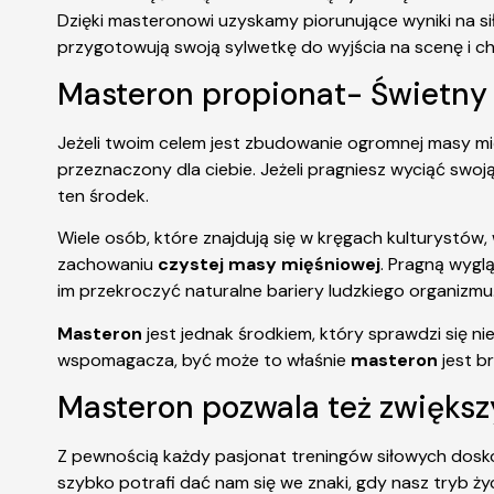
Dzięki masteronowi uzyskamy piorunujące wyniki na sił
przygotowują swoją sylwetkę do wyjścia na scenę i ch
Masteron propionat- Świetny 
Jeżeli twoim celem jest zbudowanie ogromnej masy mię
przeznaczony dla ciebie. Jeżeli pragniesz wyciąć sw
ten środek.
Wiele osób, które znajdują się w kręgach kulturystó
zachowaniu
czystej masy mięśniowej
. Pragną wyglą
im przekroczyć naturalne bariery ludzkiego organizmu
Masteron
jest jednak środkiem, który sprawdzi się ni
wspomagacza, być może to właśnie
masteron
jest b
Masteron pozwala też zwiększ
Z pewnością każdy pasjonat treningów siłowych doskon
szybko potrafi dać nam się we znaki, gdy nasz tryb ży