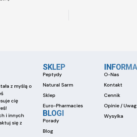
SKLEP
INFORMA
Peptydy
O-Nas
Natural Sarm
Kontakt
tała z myślą o
eś
Sklep
Cennik
esuje cię
Euro-Pharmacies
Opinie / Uwag
eś!
BLOGI
h i innych
Wysylka
Porady
ktuj się z
Blog