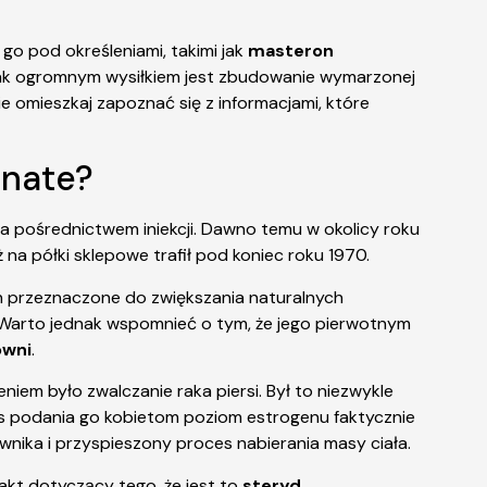
o pod określeniami, takimi jak
masteron
 jak ogromnym wysiłkiem jest zbudowanie wymarzonej
ie omieszkaj zapoznać się z informacjami, które
onate?
za pośrednictwem iniekcji. Dawno temu w okolicy roku
na półki sklepowe trafił pod koniec roku 1970.
ch przeznaczone do zwiększania naturalnych
. Warto jednak wspomnieć o tym, że jego pierwotnym
owni
.
niem było zwalczanie raka piersi. Był to niezwykle
as podania go kobietom poziom estrogenu faktycznie
ownika i przyspieszony proces nabierania masy ciała.
fakt dotyczący tego, że jest to
steryd