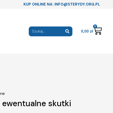
KUP ONLINE NA: INFO@STERYDY.ORG.PL
0
0,00
zł
 ewentualne skutki