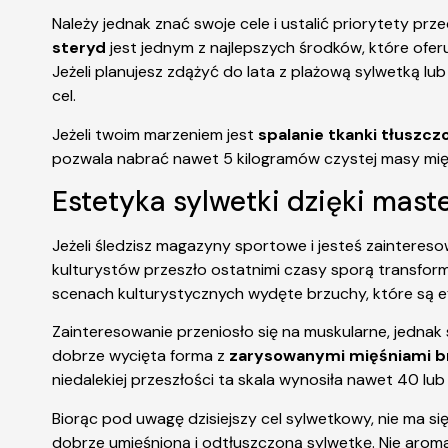
Należy jednak znać swoje cele i ustalić priorytety 
steryd
jest jednym z najlepszych środków, które ofer
Jeżeli planujesz zdążyć do lata z plażową sylwetką lub
cel.
Jeżeli twoim marzeniem jest
spalanie tkanki tłuszc
pozwala nabrać nawet 5 kilogramów czystej masy mię
Estetyka sylwetki dzięki mast
Jeżeli śledzisz magazyny sportowe i jesteś zaintere
kulturystów przeszło ostatnimi czasy sporą transforma
scenach kulturystycznych wydęte brzuchy, które są 
Zainteresowanie przeniosło się na muskularne, jednak 
dobrze wycięta forma z
zarysowanymi mięśniami br
niedalekiej przeszłości ta skala wynosiła nawet 40 lub
Biorąc pod uwagę dzisiejszy cel sylwetkowy, nie ma się
dobrze umięśnioną i odtłuszczoną sylwetkę. Nie arom