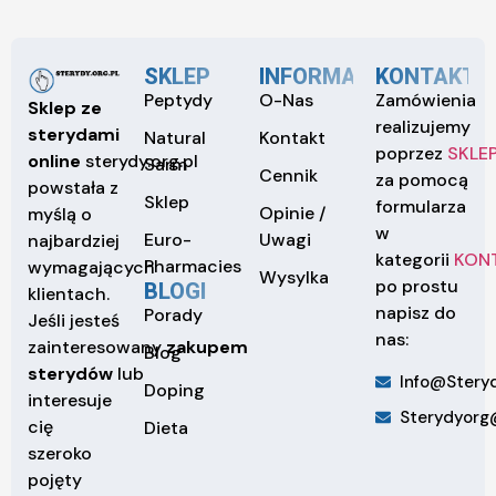
SKLEP
INFORMACJE
KONTAKT
Peptydy
O-Nas
Zamówienia
Sklep ze
realizujemy
sterydami
Natural
Kontakt
poprzez
SKLE
online
sterydy.org.pl
Sarm
Cennik
za pomocą
powstała z
Sklep
formularza
Opinie /
myślą o
w
Euro-
Uwagi
najbardziej
kategorii
KON
Pharmacies
wymagających
Wysylka
po prostu
BLOGI
klientach.
napisz do
Porady
Jeśli jesteś
nas:
zainteresowany
zakupem
Blog
sterydów
lub
Info@steryd
Doping
interesuje
Sterydyorg
cię
Dieta
szeroko
pojęty