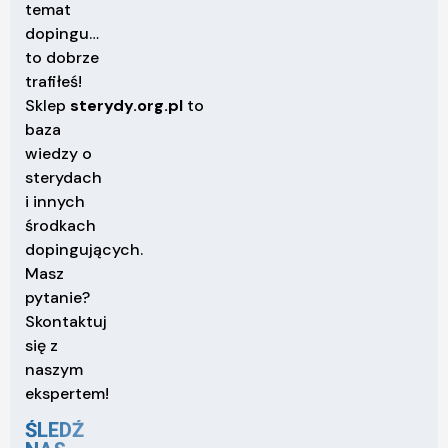
temat
dopingu…
to dobrze
trafiłeś!
Sklep
sterydy.org.pl
to
baza
wiedzy o
sterydach
i innych
środkach
dopingujących.
Masz
pytanie?
Skontaktuj
się z
naszym
ekspertem!
ŚLEDŹ