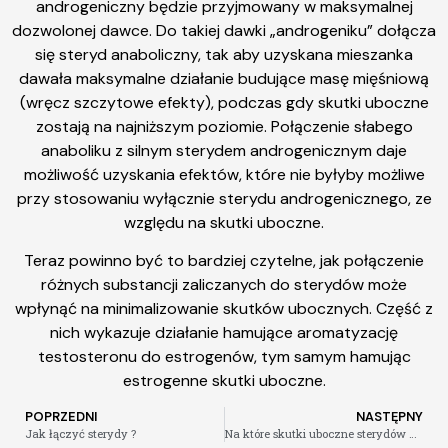
androgeniczny będzie przyjmowany w maksymalnej
dozwolonej dawce. Do takiej dawki „androgeniku” dołącza
się steryd anaboliczny, tak aby uzyskana mieszanka
dawała maksymalne działanie budujące masę mięśniową
(wręcz szczytowe efekty), podczas gdy skutki uboczne
zostają na najniższym poziomie. Połączenie słabego
anaboliku z silnym sterydem androgenicznym daje
możliwość uzyskania efektów, które nie byłyby możliwe
przy stosowaniu wyłącznie sterydu androgenicznego, ze
względu na skutki uboczne.
Teraz powinno być to bardziej czytelne, jak połączenie
różnych substancji zaliczanych do sterydów może
wpłynąć na minimalizowanie skutków ubocznych. Część z
nich wykazuje działanie hamujące aromatyzację
testosteronu do estrogenów, tym samym hamując
estrogenne skutki uboczne.
POPRZEDNI
NASTĘPNY
Jak łączyć sterydy ?
Na które skutki uboczne sterydów należy uważać?