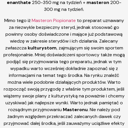
enanthate
250-350 mg na tydzień +
masteron
200-
300 mg na tydzień.
Mimo tego iż
Masteron Piopionate
to preparat uznawany
za niezwykle bezpieczny steryd, jednak stosować go
powinny osoby doświadczone i mające już podstawową
wiedzę w zakresie sterydów i ich działania. Zalecany
zwłaszcza
kulturystom
, zajmującym się swoim sportem
profesjonalnie. Mniej doświadczeni sportowcy także mogą
podjąć się przyjmowania tego preparatu, jednak w tym
wypadku warto wcześniej dokładnie zapoznać się z
informacjami na temat tego środka. Na rynku znaleźć
można wiele podobnie działających produktów. Warto
rozpocząć swoją przygodę z właśnie tym produktem, jeśli
wiążemy swoje plany z kulturystyką na poważnie i chcemy
uzyskiwać jak najlepsze wyniki. Warto jednak pamiętać o
rozsądnym przyjmowaniu
Masteronu
. Nie należy pod
żadnym względem przekraczać zalecanych dawek czy
przyjmować dalej środka, jeśli zauważymy uciążliwe efekty