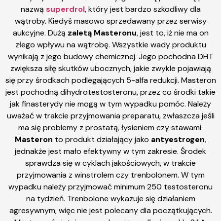
nazwą
superdrol
, który jest bardzo szkodliwy dla
wątroby. Kiedyś masowo sprzedawany przez serwisy
aukcyjne. Dużą
zaletą Masteronu
, jest to, iż nie ma on
złego wpływu na wątrobę. Wszystkie wady produktu
wynikają z jego budowy chemicznej. Jego pochodna DHT
zwiększa siłę skutków ubocznych, jakie zwykle pojawiają
się przy środkach podlegających 5-alfa redukcji. Masteron
jest pochodną dihydrotestosteronu, przez co środki takie
jak finasterydy nie mogą w tym wypadku pomóc. Należy
uważać w trakcie przyjmowania preparatu, zwłaszcza jeśli
ma się problemy z prostatą, łysieniem czy stawami.
Masteron
to produkt działający jako
antyestrogen
,
jednakże jest mało efektywny w tym zakresie. Środek
sprawdza się w cyklach jakościowych, w trakcie
przyjmowania z winstrolem czy trenbolonem. W tym
wypadku należy przyjmować minimum 250 testosteronu
na tydzień. Trenbolone wykazuje się działaniem
agresywnym, więc nie jest polecany dla początkujących.