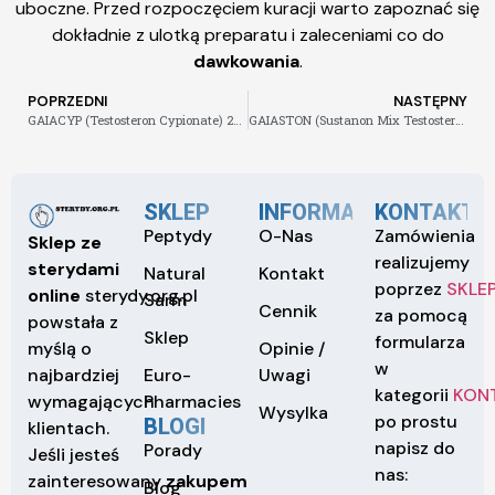
uboczne. Przed rozpoczęciem kuracji warto zapoznać się
dokładnie z ulotką preparatu i zaleceniami co do
dawkowania
.
POPRZEDNI
NASTĘPNY
GAIACYP (Testosteron Cypionate) 250mg/ml 10amp
GAIASTON (Sustanon Mix Testosteron) 250mg/ml 10amp
SKLEP
INFORMACJE
KONTAKT
Peptydy
O-Nas
Zamówienia
Sklep ze
realizujemy
sterydami
Natural
Kontakt
poprzez
SKLE
online
sterydy.org.pl
Sarm
Cennik
za pomocą
powstała z
Sklep
formularza
Opinie /
myślą o
w
Euro-
Uwagi
najbardziej
kategorii
KON
Pharmacies
wymagających
Wysylka
po prostu
BLOGI
klientach.
napisz do
Porady
Jeśli jesteś
nas:
zainteresowany
zakupem
Blog