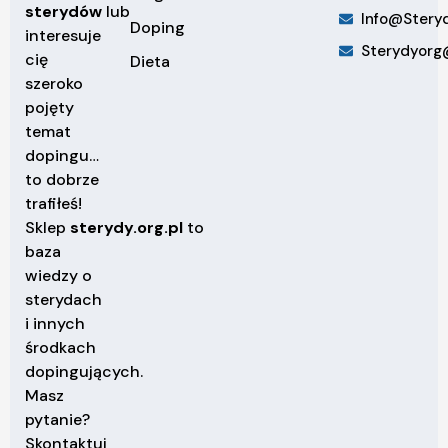
sterydów
lub
Info@steryd
Doping
interesuje
Sterydyorg
cię
Dieta
szeroko
pojęty
temat
dopingu…
to dobrze
trafiłeś!
Sklep
sterydy.org.pl
to
baza
wiedzy o
sterydach
i innych
środkach
dopingujących.
Masz
pytanie?
Skontaktuj