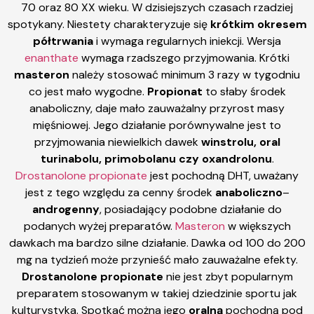
70 oraz 80 XX wieku. W dzisiejszych czasach rzadziej
spotykany. Niestety charakteryzuje się
krótkim okresem
półtrwania
i wymaga regularnych iniekcji. Wersja
enanthate
wymaga rzadszego przyjmowania. Krótki
masteron
należy stosować minimum 3 razy w tygodniu
co jest mało wygodne.
Propionat
to słaby środek
anaboliczny, daje mało zauważalny przyrost masy
mięśniowej. Jego działanie porównywalne jest to
przyjmowania niewielkich dawek
winstrolu, oral
turinabolu, primobolanu czy oxandrolonu
.
Drostanolone propionate
jest pochodną DHT, uważany
jest z tego względu za cenny środek
anaboliczno
–
androgenny
, posiadający podobne działanie do
podanych wyżej preparatów.
Masteron
w większych
dawkach ma bardzo silne działanie. Dawka od 100 do 200
mg na tydzień może przynieść mało zauważalne efekty.
Drostanolone propionate
nie jest zbyt popularnym
preparatem stosowanym w takiej dziedzinie sportu jak
kulturystyka. Spotkać można jego
oralną
pochodną pod