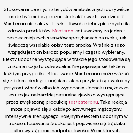
Stosowanie pewnych sterydów anabolicznych oczywiście
może być niebezpieczne. Jednakże warto wiedzieć iż
Masteron
nie należy do szkodliwych i niebezpiecznych dla
zdrowia produktów.
Masteron
jest uważany za jeden z
bezpieczniejszych sterydów spotykanych na rynku, tak
świadczą wszelakie opisy tego środka. Właśnie z tego
względu jest on bardzo popularny i często wybierany.
Efekty uboczne występujące w trakcie jego stosowania są
znikome i często odwracalne. Nie pojawiają się także w
każdym przypadku. Stosowanie
Masteronu
może wiązać
się z takimi niedogodnościami jak na przykład spowolniony
przyrost włosów albo ich wypadanie. Jednak u mężczyzn
jest to jak najbardziej naturalne zjawisko występujące
przez zwiększoną produkcję
testosteronu
. Taka reakcja
może pojawić się u każdego aktywnego mężczyzny,
intensywnie trenującego. Kolejnym efektem ubocznym w
trakcie stosowania środka jest pojawienie się trądziku
albo wystąpienie nadpobudliwości. W niektórych