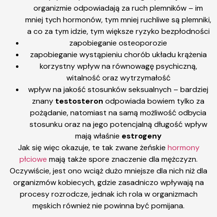
organizmie odpowiadają za ruch plemników – im
mniej tych hormonów, tym mniej ruchliwe są plemniki,
a co za tym idzie, tym większe ryzyko bezpłodności
zapobieganie osteoporozie
zapobieganie wystąpieniu chorób układu krążenia
korzystny wpływ na równowagę psychiczną,
witalność oraz wytrzymałość
wpływ na jakość stosunków seksualnych – bardziej
znany
testosteron
odpowiada bowiem tylko za
pożądanie, natomiast na samą możliwość odbycia
stosunku oraz na jego potencjalną długość wpływ
mają właśnie
estrogeny
Jak się więc okazuje, te tak zwane żeńskie
hormony
płciowe
mają także spore znaczenie dla mężczyzn.
Oczywiście, jest ono wciąż dużo mniejsze dla nich niż dla
organizmów kobiecych, gdzie zasadniczo wpływają na
procesy rozrodcze, jednak ich rola w organizmach
męskich również nie powinna być pomijana.