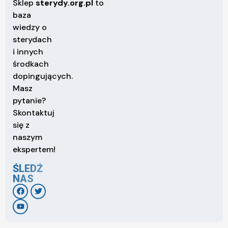
Sklep
sterydy.org.pl
to
baza
wiedzy o
sterydach
i innych
środkach
dopingujących.
Masz
pytanie?
Skontaktuj
się z
naszym
ekspertem!
ŚLEDŹ
NAS