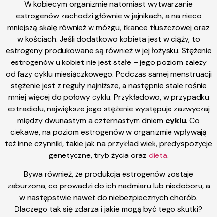
W kobiecym organizmie natomiast wytwarzanie
estrogenów zachodzi głównie w jajnikach, a na nieco
mniejszą skalę również w mózgu, tkance tłuszczowej oraz
w kościach. Jeśli dodatkowo kobieta jest w ciąży, to
estrogeny produkowane są również w jej łożysku. Stężenie
estrogenów u kobiet nie jest stałe – jego poziom zależy
od fazy cyklu miesiączkowego. Podczas samej menstruacji
stężenie jest z reguły najniższe, a następnie stale rośnie
mniej więcej do połowy cyklu. Przykładowo, w przypadku
estradiolu, największe jego stężenie występuje zazwyczaj
między dwunastym a czternastym dniem
cyklu
. Co
ciekawe, na poziom estrogenów w organizmie wpływają
też inne czynniki, takie jak na przykład wiek, predyspozycje
genetyczne, tryb życia oraz
dieta
.
Bywa również, że produkcja estrogenów zostaje
zaburzona, co prowadzi do ich nadmiaru lub niedoboru, a
w następstwie nawet do niebezpiecznych chorób.
Dlaczego tak się zdarza i jakie mogą być tego skutki?