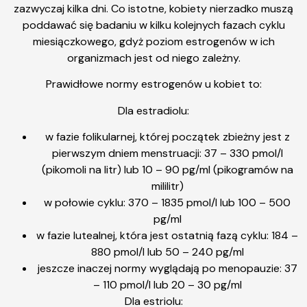
zazwyczaj kilka dni. Co istotne, kobiety nierzadko muszą
poddawać się badaniu w kilku kolejnych fazach cyklu
miesiączkowego, gdyż poziom estrogenów w ich
organizmach jest od niego zależny.
Prawidłowe normy estrogenów u kobiet to:
Dla estradiolu:
w fazie folikularnej, której początek zbieżny jest z
pierwszym dniem menstruacji: 37 – 330 pmol/l
(pikomoli na litr) lub 10 – 90 pg/ml (pikogramów na
mililitr)
w połowie cyklu: 370 – 1835 pmol/l lub 100 – 500
pg/ml
w fazie lutealnej, która jest ostatnią fazą cyklu: 184 –
880 pmol/l lub 50 – 240 pg/ml
jeszcze inaczej normy wyglądają po menopauzie: 37
– 110 pmol/l lub 20 – 30 pg/ml
Dla estriolu: