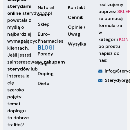
realizujemy
sterydami
Natural
Kontakt
poprzez
SKLE
online
sterydy.org.pl
Sarm
Cennik
za pomocą
powstała z
Sklep
formularza
Opinie /
myślą o
w
Euro-
Uwagi
najbardziej
kategorii
KON
Pharmacies
wymagających
Wysylka
po prostu
BLOGI
klientach.
napisz do
Porady
Jeśli jesteś
nas:
zainteresowany
zakupem
Blog
sterydów
lub
Info@steryd
Doping
interesuje
Sterydyorg
cię
Dieta
szeroko
pojęty
temat
dopingu…
to dobrze
trafiłeś!