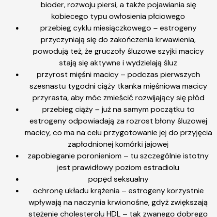
bioder, rozwoju piersi, a także pojawiania się
kobiecego typu owłosienia płciowego
przebieg cyklu miesiączkowego – estrogeny
przyczyniają się do zakończenia krwawienia,
powodują też, że gruczoły śluzowe szyjki macicy
stają się aktywne i wydzielają śluz
przyrost mięśni macicy – podczas pierwszych
szesnastu tygodni ciąży tkanka mięśniowa macicy
przyrasta, aby móc zmieścić rozwijający się płód
przebieg ciąży – już na samym początku to
estrogeny odpowiadają za rozrost błony śluzowej
macicy, co ma na celu przygotowanie jej do przyjęcia
zapłodnionej komórki jajowej
zapobieganie poronieniom – tu szczególnie istotny
jest prawidłowy poziom estradiolu
popęd seksualny
ochronę układu krążenia – estrogeny korzystnie
wpływają na naczynia krwionośne, gdyż zwiększają
stężenie cholesterolu HDL – tak zwanego dobrego