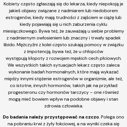
Kobiety często zgłaszają się do lekarza, kiedy niepokoją je
jakieś objawy związane z nadmiarem lub niedoborem
estrogenów, kiedy mają trudności z zajściem w ciążę lub
kiedy pojawiają się u nich zaburzenia cyklu
miesiączkowego. Bywa też, że zauważają u siebie problemy
z nadmiernym owłosieniem lub znaczny i trwały spadek
libido. Mężczyźni z kolei często szukają pomocy w związku
z impotencją, bywa też, że u chłopców
występują kłopoty z rozwojem męskich cech płciowych.
We wszystkich takich sytuacjach lekarz często zaleca
wykonanie badań hormonalnych, które mają wykazać
między innymi stężenie estrogenów w organizmie, ale też,
co istotne, innych hormonów, takich jak na przykład
progesteronu czy hormonów tarczycy – one również
mogą mieć bowiem wpływ na podobne objawy i stan
zdrowia człowieka.
Do badania należy przystępować na czczo
. Polega ono
na pobraniu krwi z żyły łokciowej, a na wyniki czeka się