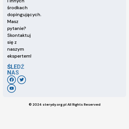
i innych
środkach
dopingujących.
Masz
pytanie?
Skontaktuj
się z
naszym
ekspertem!
ŚLEDŹ
NAS
© 2024 sterydy.org.pl All Rights Reserved