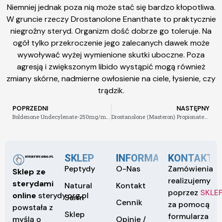
Niemniej jednak poza nią może stać się bardzo kłopotliwa.
W gruncie rzeczy Drostanolone Enanthate to praktycznie
niegroźny steryd. Organizm dość dobrze go toleruje. Na
ogół tylko przekroczenie jego zalecanych dawek może
wywoływać wyżej wymienione skutki uboczne. Poza
agresją i zwiększonym libido wystąpić mogą również
zmiany skórne, nadmierne owłosienie na ciele, łysienie, czy
trądzik.
POPRZEDNI
NASTĘPNY
Boldenone Undecylenate-250mg/ml 10ml vial-130zł
Drostanolone (Masteron) Propionate-100mg/ml 10ml vial-170zł
SKLEP
INFORMACJE
KONTAKT
Peptydy
O-Nas
Zamówienia
Sklep ze
realizujemy
sterydami
Natural
Kontakt
poprzez
SKLE
online
sterydy.org.pl
Sarm
Cennik
za pomocą
powstała z
Sklep
formularza
Opinie /
myślą o