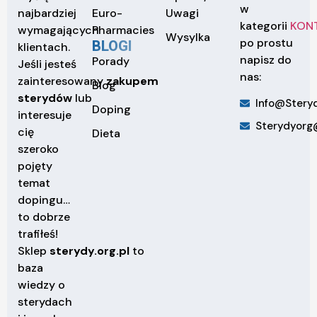
w
Euro-
Uwagi
najbardziej
kategorii
KON
Pharmacies
wymagających
Wysylka
po prostu
BLOGI
klientach.
napisz do
Porady
Jeśli jesteś
nas:
zainteresowany
zakupem
Blog
sterydów
lub
Info@steryd
Doping
interesuje
Sterydyorg
cię
Dieta
szeroko
pojęty
temat
dopingu…
to dobrze
trafiłeś!
Sklep
sterydy.org.pl
to
baza
wiedzy o
sterydach