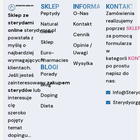
SKLEP
INFORMACJE
KONTAKT
Peptydy
O-Nas
Zamówienia
Sklep ze
realizujemy
sterydami
Natural
Kontakt
poprzez
SKLE
online
sterydy.org.pl
Sarm
Cennik
za pomocą
powstała z
Sklep
formularza
Opinie /
myślą o
w
Euro-
Uwagi
najbardziej
kategorii
KON
Pharmacies
wymagających
Wysylka
po prostu
BLOGI
klientach.
napisz do
Porady
Jeśli jesteś
nas:
zainteresowany
zakupem
Blog
sterydów
lub
Info@steryd
Doping
interesuje
Sterydyorg
cię
Dieta
szeroko
pojęty
temat
dopingu…