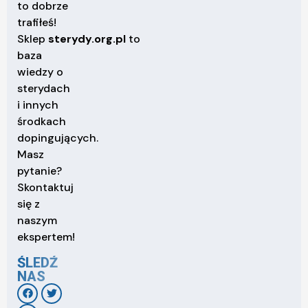
to dobrze
trafiłeś!
Sklep
sterydy.org.pl
to
baza
wiedzy o
sterydach
i innych
środkach
dopingujących.
Masz
pytanie?
Skontaktuj
się z
naszym
ekspertem!
ŚLEDŹ
NAS