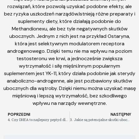
rozwiązań, które pozwolą uzyskać podobne efekty, ale
bez ryzyka uszkodzeń narządów.Istnieją różne preparaty i
suplementy diety, które działają podobnie do
Methandionexu, ale bez tyle negatywnych skutków
ubocznych. Jednym z nich jest na przykład Ostaryna,
która jest selektywnym modulatorem receptora
androgenowego. Dzięki temu nie ma wpływu na poziom
testosteronu we krwi, a jednocześnie zwiększa
wytrzymałość i siłę mięśni.Innym popularnym
suplementem jest YK-11, który działa podobnie jak sterydy
anaboliczno-androgenne, ale jest pozbawiony skutków
ubocznych dla wątroby. Dzięki niemu można uzyskać masę
mięśniową i lepszą wytrzymałość, bez szkodliwego
wpływu na narządy wewnętrzne.
POPRZEDNI
NASTĘPNY
4. Czy DHEA to najlepszy peptyd dla Ciebie
3. Jakie są potencjalne skutki uboczne stosowania Drostanolone Enanthate