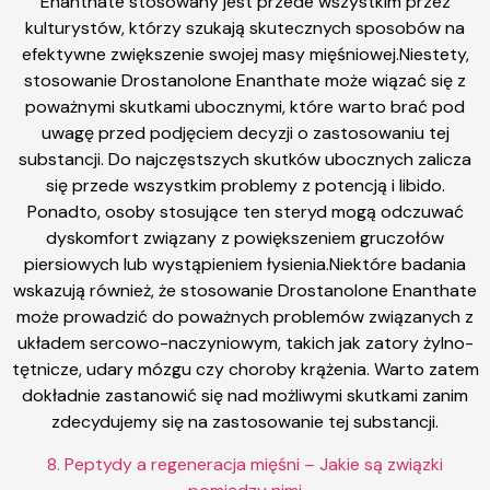
Enanthate stosowany jest przede wszystkim przez
kulturystów, którzy szukają skutecznych sposobów na
efektywne zwiększenie swojej masy mięśniowej.Niestety,
stosowanie Drostanolone Enanthate może wiązać się z
poważnymi skutkami ubocznymi, które warto brać pod
uwagę przed podjęciem decyzji o zastosowaniu tej
substancji. Do najczęstszych skutków ubocznych zalicza
się przede wszystkim problemy z potencją i libido.
Ponadto, osoby stosujące ten steryd mogą odczuwać
dyskomfort związany z powiększeniem gruczołów
piersiowych lub wystąpieniem łysienia.Niektóre badania
wskazują również, że stosowanie Drostanolone Enanthate
może prowadzić do poważnych problemów związanych z
układem sercowo-naczyniowym, takich jak zatory żylno-
tętnicze, udary mózgu czy choroby krążenia. Warto zatem
dokładnie zastanowić się nad możliwymi skutkami zanim
zdecydujemy się na zastosowanie tej substancji.
8. Peptydy a regeneracja mięśni – Jakie są związki