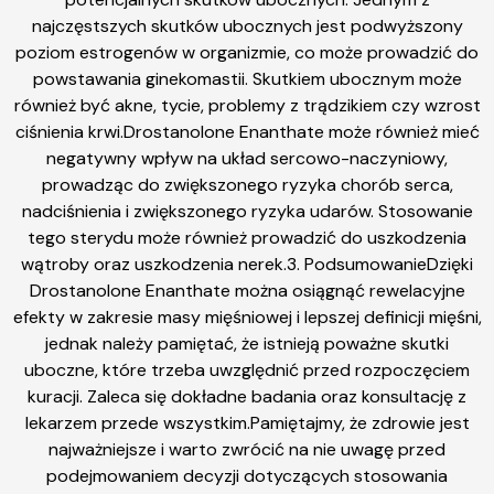
najczęstszych skutków ubocznych jest podwyższony
poziom estrogenów w organizmie, co może prowadzić do
powstawania ginekomastii. Skutkiem ubocznym może
również być akne, tycie, problemy z trądzikiem czy wzrost
ciśnienia krwi.Drostanolone Enanthate może również mieć
negatywny wpływ na układ sercowo-naczyniowy,
prowadząc do zwiększonego ryzyka chorób serca,
nadciśnienia i zwiększonego ryzyka udarów. Stosowanie
tego sterydu może również prowadzić do uszkodzenia
wątroby oraz uszkodzenia nerek.3. PodsumowanieDzięki
Drostanolone Enanthate można osiągnąć rewelacyjne
efekty w zakresie masy mięśniowej i lepszej definicji mięśni,
jednak należy pamiętać, że istnieją poważne skutki
uboczne, które trzeba uwzględnić przed rozpoczęciem
kuracji. Zaleca się dokładne badania oraz konsultację z
lekarzem przede wszystkim.Pamiętajmy, że zdrowie jest
najważniejsze i warto zwrócić na nie uwagę przed
podejmowaniem decyzji dotyczących stosowania