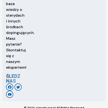
baza
wiedzy o
sterydach
i innych
środkach
dopingujących.
Masz
pytanie?
Skontaktuj
się z
naszym
ekspertem!
ŚLEDŹ
NAS
© 2024 sterydy.org.pl All Rights Reserved