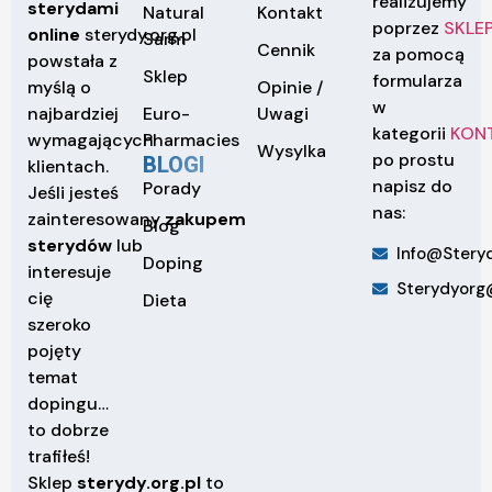
realizujemy
sterydami
Natural
Kontakt
poprzez
SKLE
online
sterydy.org.pl
Sarm
Cennik
za pomocą
powstała z
Sklep
formularza
Opinie /
myślą o
w
Euro-
Uwagi
najbardziej
kategorii
KON
Pharmacies
wymagających
Wysylka
po prostu
BLOGI
klientach.
napisz do
Porady
Jeśli jesteś
nas:
zainteresowany
zakupem
Blog
sterydów
lub
Info@steryd
Doping
interesuje
Sterydyorg
cię
Dieta
szeroko
pojęty
temat
dopingu…
to dobrze
trafiłeś!
Sklep
sterydy.org.pl
to