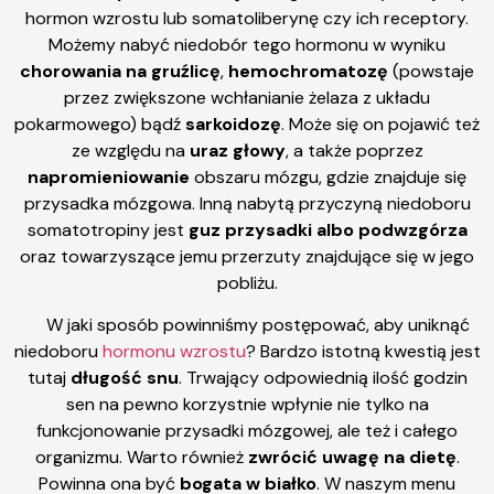
hormon wzrostu lub somatoliberynę czy ich receptory.
Możemy nabyć niedobór tego hormonu w wyniku
chorowania na gruźlicę
,
hemochromatozę
(powstaje
przez zwiększone wchłanianie żelaza z układu
pokarmowego) bądź
sarkoidozę
. Może się on pojawić też
ze względu na
uraz głowy
, a także poprzez
napromieniowanie
obszaru mózgu, gdzie znajduje się
przysadka mózgowa. Inną nabytą przyczyną niedoboru
somatotropiny jest
guz przysadki albo podwzgórza
oraz towarzyszące jemu przerzuty znajdujące się w jego
pobliżu.
W jaki sposób powinniśmy postępować, aby uniknąć
niedoboru
hormonu wzrostu
? Bardzo istotną kwestią jest
tutaj
długość snu
. Trwający odpowiednią ilość godzin
sen na pewno korzystnie wpłynie nie tylko na
funkcjonowanie przysadki mózgowej, ale też i całego
organizmu. Warto również
zwrócić uwagę na dietę
.
Powinna ona być
bogata w białko
. W naszym menu