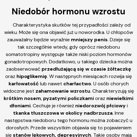
Niedobór hormonu wzrostu
Charakterystyka skutków tej przypadłości zależy od
wieku. Może się ona objawić już u noworodka. U chłopców
zauważalny będzie wyraźnie
mniejszy penis
. Dzieje się
tak szczególnie wtedy, gdy oprócz niedoboru
somatotropiny występuje także niski poziom hormonów
gonadotropowych. Dodatkowo, u takiego dziecka można
zaobserwować
przedłużającą się w czasie żółtaczkę
oraz
hipoglikemię
. W następnych miesiącach rozwija się
karłowatość
lub nawet
charłactwo
. U osób chorych
widoczne jest
zahamowanie wzrostu
. Charakteryzują się
krótkim nosem
,
pyzatymi policzkami
oraz
niewielkimi
dłoniami
. Cechuje je również
niedorozwój płciowy
i
tkanka tłuszczowa w okolicy nadbrzusza
. Inne
następstwa niedoboru tego hormonu można zobaczyć u
dorosłych. Przede wszystkim objawia się to pojawieniem
się
stanów lękowych, depresyjnych
. Takie osoby mają