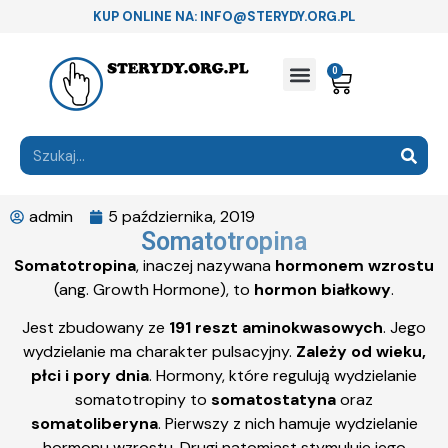
KUP ONLINE NA: INFO@STERYDY.ORG.PL
0
admin
5 października, 2019
Somatotropina
Somatotropina
, inaczej nazywana
hormonem wzrostu
(ang. Growth Hormone), to
hormon białkowy
.
Jest zbudowany ze
191 reszt aminokwasowych
. Jego
wydzielanie ma charakter pulsacyjny.
Zależy od wieku,
płci i pory dnia
. Hormony, które regulują wydzielanie
somatotropiny to
somatostatyna
oraz
somatoliberyna
. Pierwszy z nich hamuje wydzielanie
hormonu wzrostu. Drugi natomiast stymuluje jego