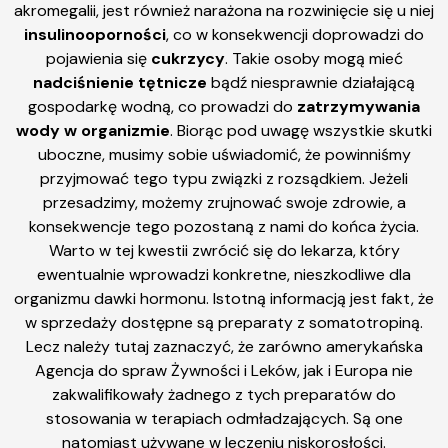
akromegalii, jest również narażona na rozwinięcie się u niej
insulinooporności
, co w konsekwencji doprowadzi do
pojawienia się
cukrzycy
. Takie osoby mogą mieć
nadciśnienie tętnicze
bądź niesprawnie działającą
gospodarkę wodną, co prowadzi do
zatrzymywania
wody w organizmie
. Biorąc pod uwagę wszystkie skutki
uboczne, musimy sobie uświadomić, że powinniśmy
przyjmować tego typu związki z rozsądkiem. Jeżeli
przesadzimy, możemy zrujnować swoje zdrowie, a
konsekwencje tego pozostaną z nami do końca życia.
Warto w tej kwestii zwrócić się do lekarza, który
ewentualnie wprowadzi konkretne, nieszkodliwe dla
organizmu dawki hormonu. Istotną informacją jest fakt, że
w sprzedaży dostępne są preparaty z somatotropiną.
Lecz należy tutaj zaznaczyć, że zarówno amerykańska
Agencja do spraw Żywności i Leków, jak i Europa nie
zakwalifikowały żadnego z tych preparatów do
stosowania w terapiach odmładzających. Są one
natomiast używane w leczeniu niskorosłości.