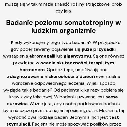
muszą się w takim razie znaleźć rośliny strączkowe, drób
czy jaja.
Badanie poziomu somatotropiny w
ludzkim organizmie
Kiedy wykonujemy tego typu badania? W przypadku
gdy podejrzewamy pojawienie się
guza przysadki
,
wystąpienia
akromegalii
lub
gigantyzmu
. Są one również
przydatne w
ocenie skuteczności terapii tym
hormonem
. Oprócz tego, umożliwiają one
zdiagnozowanie niskorosłości u dzieci
i ewentualne
wdrożenie odpowiedniego leczenia. W jaki sposób
wygląda takie badanie? Od pacjenta kilka razy pobiera się
krew z żyły łokciowej. W badaniu używana jest
sama
surowica
. Ważne jest, aby osoba poddawana badaniu
była na czczo przez co najmniej osiem godzin. Można tutaj
wyróżnić dwa rodzaje badań. Jednym z nich jest
test
stymulacji
. Pacjent nie może spożywać posiłków przez