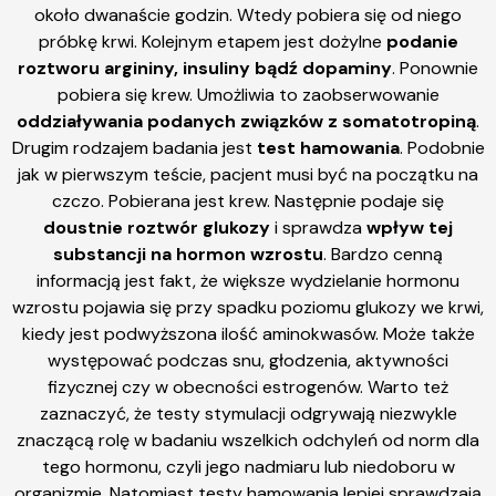
około dwanaście godzin. Wtedy pobiera się od niego
próbkę krwi. Kolejnym etapem jest dożylne
podanie
roztworu argininy, insuliny bądź dopaminy
. Ponownie
pobiera się krew. Umożliwia to zaobserwowanie
oddziaływania podanych związków z
somatotropiną
.
Drugim rodzajem badania jest
test hamowania
. Podobnie
jak w pierwszym teście, pacjent musi być na początku na
czczo. Pobierana jest krew. Następnie podaje się
doustnie roztwór glukozy
i sprawdza
wpływ tej
substancji na hormon wzrostu
. Bardzo cenną
informacją jest fakt, że większe wydzielanie hormonu
wzrostu pojawia się przy spadku poziomu glukozy we krwi,
kiedy jest podwyższona ilość aminokwasów. Może także
występować podczas snu, głodzenia, aktywności
fizycznej czy w obecności estrogenów. Warto też
zaznaczyć, że testy stymulacji odgrywają niezwykle
znaczącą rolę w badaniu wszelkich odchyleń od norm dla
tego hormonu, czyli jego nadmiaru lub niedoboru w
organizmie. Natomiast testy hamowania lepiej sprawdzają