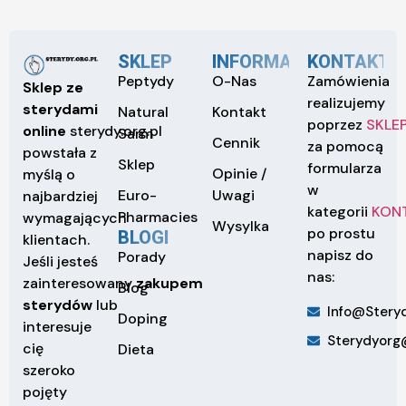
SKLEP
INFORMACJE
KONTAKT
Peptydy
O-Nas
Zamówienia
Sklep ze
realizujemy
sterydami
Natural
Kontakt
poprzez
SKLE
online
sterydy.org.pl
Sarm
Cennik
za pomocą
powstała z
Sklep
formularza
Opinie /
myślą o
w
Euro-
Uwagi
najbardziej
kategorii
KON
Pharmacies
wymagających
Wysylka
po prostu
BLOGI
klientach.
napisz do
Porady
Jeśli jesteś
nas:
zainteresowany
zakupem
Blog
sterydów
lub
Info@steryd
Doping
interesuje
Sterydyorg
cię
Dieta
szeroko
pojęty