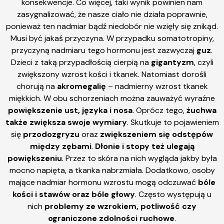
konsekwencje. Co więcej, taki wynik powinien nam
zasygnalizować, że nasze ciało nie działa poprawnie,
ponieważ ten nadmiar bądź niedobór nie wzięły się znikąd.
Musi być jakaś przyczyna. W przypadku somatotropiny,
przyczyną nadmiaru tego hormonu jest zazwyczaj
guz
.
Dzieci z taką przypadłością cierpią na
gigantyzm
, czyli
zwiększony wzrost kości i tkanek. Natomiast dorośli
chorują na
akromegalię
– nadmierny wzrost tkanek
miękkich. W obu schorzeniach można zauważyć wyraźne
powiększenie ust, języka i nosa
. Oprócz tego,
żuchwa
także zwiększa swoje wymiary
. Skutkuje to pojawieniem
się
przodozgryzu
oraz
zwiększeniem się odstępów
między zębami
.
Dłonie i stopy też ulegają
powiększeniu
. Przez to skóra na nich wygląda jakby była
mocno napięta, a tkanka nabrzmiała. Dodatkowo, osoby
mające nadmiar hormonu wzrostu mogą odczuwać
bóle
kości i stawów oraz bóle głowy
. Często występują u
nich
problemy ze wzrokiem, potliwość czy
ograniczone zdolności ruchowe
.