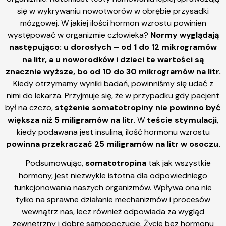
się w wykrywaniu nowotworów w obrębie przysadki
mózgowej. W jakiej ilości hormon wzrostu powinien
występować w organizmie człowieka?
Normy
wyglądają
następująco:
u dorosłych – od 1 do 12 mikrogramów
na litr, a u noworodków i dzieci te wartości są
znacznie wyższe, bo od 10 do 30 mikrogramów na litr.
Kiedy otrzymamy wyniki badań, powinniśmy się udać z
nimi do lekarza. Przyjmuje się, że w przypadku gdy pacjent
był na czczo,
stężenie somatotropiny nie powinno być
większa niż 5 miligramów na litr.
W
teście stymulacji
,
kiedy podawana jest insulina, ilość hormonu wzrostu
powinna przekraczać 25 miligramów na litr w osoczu.
Podsumowując,
somatotropina
tak jak wszystkie
hormony, jest niezwykle istotna dla odpowiedniego
funkcjonowania naszych organizmów. Wpływa ona nie
tylko na sprawne działanie mechanizmów i procesów
wewnątrz nas, lecz również odpowiada za wygląd
zewnętrzny i dobre samopoczucie. Życie bez hormonu