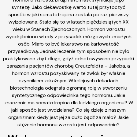
syntezę. Jako ciekawostkę warto tutaj przytoczyć
sposób w jaki somatotropina została po raz pierwszy
wyizolowana. Stało się to w latach pięćdziesiątych XX
wieku w Stanach Zjednoczonych. Hormon wzrostu
wyodrębniono wtedy z przysadek mózgowych zmarłych
osób. Miało to być lekarstwo na karłowatość
przysadkową. Jednak leczenie tym sposobem nie było
praktykowane zbyt długo, gdyż odnotowywano przypadki
zarażania pacjentów chorobą Creutzfeldta – Jakoba, a
hormon wzrostu pozyskiwany ze zwłok był właśnie
czynnikiem zakaźnym. W kolejnych dekadach
biotechnologia odegrała ogromną rolę w stworzeniu
syntetycznego odpowiednika tego hormonu. Jakie
znaczenie ma somatotropina dla ludzkiego organizmu? W
jaki sposób jest wydzielana? Co się dzieje z naszym
organizmem kiedy jest jej za dużo bądź za mało? Jakie
stężenie hormonu wzrostu jest odpowiednie?