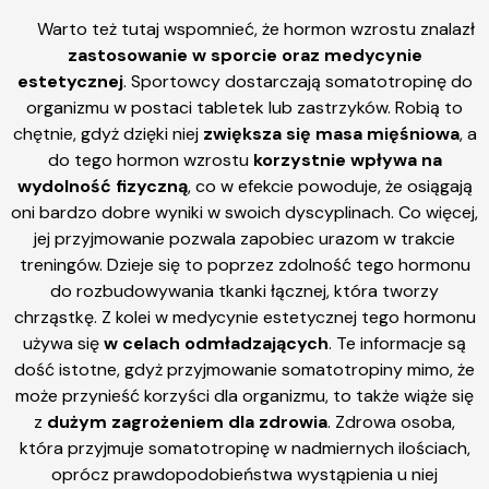
Warto też tutaj wspomnieć, że hormon wzrostu znalazł
zastosowanie w sporcie oraz medycynie
estetycznej
. Sportowcy dostarczają somatotropinę do
organizmu w postaci tabletek lub zastrzyków. Robią to
chętnie, gdyż dzięki niej
zwiększa się masa mięśniowa
, a
do tego hormon wzrostu
korzystnie wpływa na
wydolność fizyczną
, co w efekcie powoduje, że osiągają
oni bardzo dobre wyniki w swoich dyscyplinach. Co więcej,
jej przyjmowanie pozwala zapobiec urazom w trakcie
treningów. Dzieje się to poprzez zdolność tego hormonu
do rozbudowywania tkanki łącznej, która tworzy
chrząstkę. Z kolei w medycynie estetycznej tego hormonu
używa się
w celach odmładzających
. Te informacje są
dość istotne, gdyż przyjmowanie somatotropiny mimo, że
może przynieść korzyści dla organizmu, to także wiąże się
z
dużym zagrożeniem dla zdrowia
. Zdrowa osoba,
która przyjmuje somatotropinę w nadmiernych ilościach,
oprócz prawdopodobieństwa wystąpienia u niej