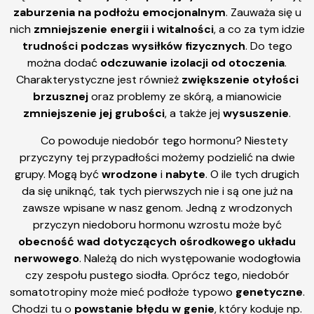
zaburzenia na podłożu emocjonalnym
. Zauważa się u
nich
zmniejszenie energii i witalności
, a co za tym idzie
trudności podczas wysiłków fizycznych
. Do tego
można dodać
odczuwanie izolacji od otoczenia
.
Charakterystyczne jest również
zwiększenie otyłości
brzusznej
oraz problemy ze skórą, a mianowicie
zmniejszenie jej grubości
, a także jej
wysuszenie
.
Co powoduje niedobór tego hormonu? Niestety
przyczyny tej przypadłości możemy podzielić na dwie
grupy. Mogą być
wrodzone
i
nabyte
. O ile tych drugich
da się uniknąć, tak tych pierwszych nie i są one już na
zawsze wpisane w nasz genom. Jedną z wrodzonych
przyczyn niedoboru hormonu wzrostu może być
obecność wad dotyczących ośrodkowego układu
nerwowego
. Należą do nich występowanie wodogłowia
czy zespołu pustego siodła. Oprócz tego, niedobór
somatotropiny może mieć podłoże typowo
genetyczne
.
Chodzi tu o
powstanie błędu w genie
, który koduje np.