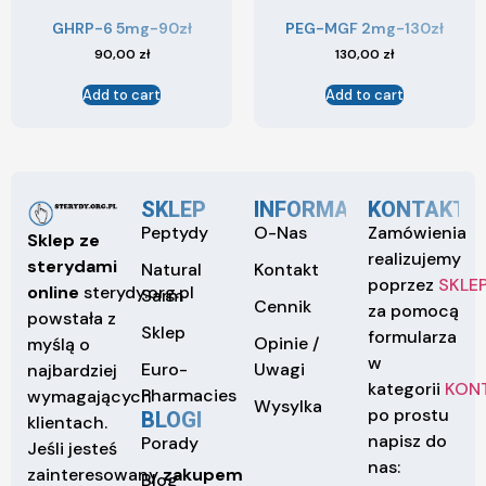
GHRP-6 5mg-90zł
PEG-MGF 2mg-130zł
90,00
zł
130,00
zł
Add to cart
Add to cart
SKLEP
INFORMACJE
KONTAKT
Peptydy
O-Nas
Zamówienia
Sklep ze
realizujemy
sterydami
Natural
Kontakt
poprzez
SKLE
online
sterydy.org.pl
Sarm
Cennik
za pomocą
powstała z
Sklep
formularza
Opinie /
myślą o
w
Euro-
Uwagi
najbardziej
kategorii
KON
Pharmacies
wymagających
Wysylka
po prostu
BLOGI
klientach.
napisz do
Porady
Jeśli jesteś
nas:
zainteresowany
zakupem
Blog