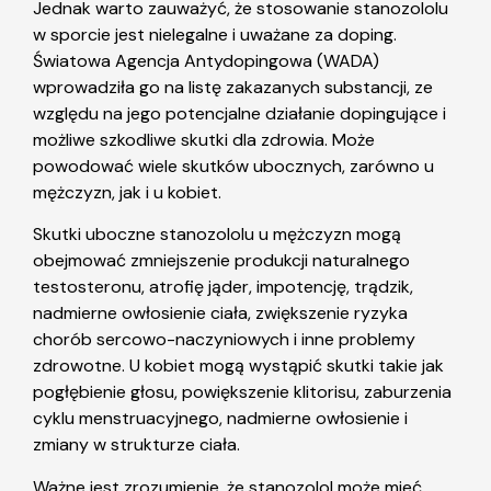
Jednak warto zauważyć, że stosowanie stanozololu
w sporcie jest nielegalne i uważane za doping.
Światowa Agencja Antydopingowa (WADA)
wprowadziła go na listę zakazanych substancji, ze
względu na jego potencjalne działanie dopingujące i
możliwe szkodliwe skutki dla zdrowia. Może
powodować wiele skutków ubocznych, zarówno u
mężczyzn, jak i u kobiet.
Skutki uboczne stanozololu u mężczyzn mogą
obejmować zmniejszenie produkcji naturalnego
testosteronu, atrofię jąder, impotencję, trądzik,
nadmierne owłosienie ciała, zwiększenie ryzyka
chorób sercowo-naczyniowych i inne problemy
zdrowotne. U kobiet mogą wystąpić skutki takie jak
pogłębienie głosu, powiększenie klitorisu, zaburzenia
cyklu menstruacyjnego, nadmierne owłosienie i
zmiany w strukturze ciała.
Ważne jest zrozumienie, że stanozolol może mieć