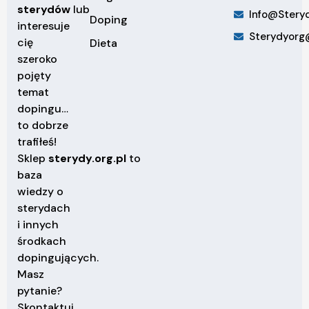
sterydów
lub
Info@steryd
Doping
interesuje
Sterydyorg
cię
Dieta
szeroko
pojęty
temat
dopingu…
to dobrze
trafiłeś!
Sklep
sterydy.org.pl
to
baza
wiedzy o
sterydach
i innych
środkach
dopingujących.
Masz
pytanie?
Skontaktuj