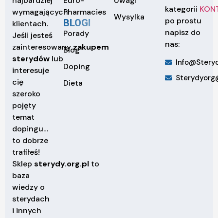
Euro-
Uwagi
najbardziej
kategorii
KON
Pharmacies
wymagających
Wysylka
po prostu
BLOGI
klientach.
napisz do
Porady
Jeśli jesteś
nas:
zainteresowany
zakupem
Blog
sterydów
lub
Info@steryd
Doping
interesuje
Sterydyorg
cię
Dieta
szeroko
pojęty
temat
dopingu…
to dobrze
trafiłeś!
Sklep
sterydy.org.pl
to
baza
wiedzy o
sterydach
i innych