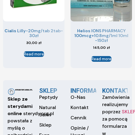
Cialis Lilly-20mg/tab 2tab-
Helios IONS PHARMACY
30zł
100mcg+10.8mg/1ml 10ml
-150zł
30,00
zł
145,00
zł
Read more
Read more
SKLEP
INFORMACJE
KONTAKT
Peptydy
O-Nas
Zamówienia
Sklep ze
realizujemy
sterydami
Natural
Kontakt
poprzez
SKLE
online
sterydy.org.pl
Sarm
Cennik
za pomocą
powstała z
Sklep
formularza
Opinie /
myślą o
w