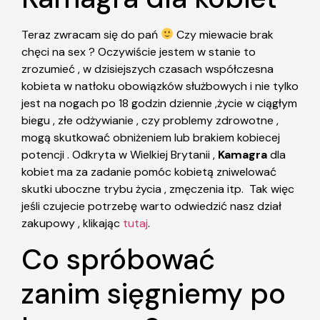
Teraz zwracam się do pań
Czy miewacie brak
chęci na sex ? Oczywiście jestem w stanie to
zrozumieć , w dzisiejszych czasach współczesna
kobieta w natłoku obowiązków służbowych i nie tylko
jest na nogach po 18 godzin dziennie ,życie w ciągłym
biegu , złe odżywianie , czy problemy zdrowotne ,
mogą skutkować obniżeniem lub brakiem kobiecej
potencji . Odkryta w Wielkiej Brytanii ,
Kamagra
dla
kobiet ma za zadanie pomóc kobietą zniwelować
skutki uboczne trybu życia , zmęczenia itp. Tak więc
jeśli czujecie potrzebę warto odwiedzić nasz dział
zakupowy , klikając
tutaj
.
Co spróbować
zanim sięgniemy po