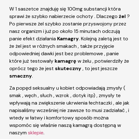
W 1 saszetce znajduję się 100mg substancji która
sprawi że szybko nabierzecie ochoty . Dlaczego
żel
?
Po pierwsze żel szybko zostanie przyswojony przez
nasz organizm i już po około 15 minutach odczują
panie efekt działania
Kamagry
. Kolejną zaletą jest to
że żel jest w różnych smakach , także przyjęcie
odpowiedniej dawki jest bez problemowe , panie
które już testowały
kamagrę
w żelu , potwierdziły że
oprócz tego że jest
skuteczny
, to jest jeszcze
smaczny
.
Za popęd seksualny u kobiet odpowiadają zmysły (
smak , węch , słuch , wzrok , dotyk itp) , zmysły te
wpływają na zwiększenie ukrwienia łechtaczki , ale jak
napisaliśmy wcześniej nie zawsze to musi zadziałać , i
wtedy w łatwy i komfortowy sposób można
wspomóc się właśnie naszą kamagrą dostępną w
naszym
sklepie
.