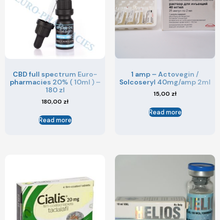
CBD full spectrum Euro-
1 amp – Actovegin /
pharmacies 20% ( 10ml ) –
Solcoseryl 40mg/amp 2ml
180 zl
15,00
zł
180,00
zł
Read more
Read more