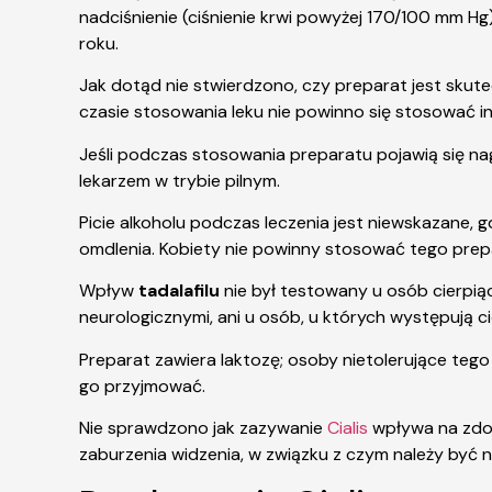
nadciśnienie (ciśnienie krwi powyżej 170/100 mm Hg
roku.
Jak dotąd nie stwierdzono, czy preparat jest sku
czasie stosowania leku nie powinno się stosować in
Jeśli podczas stosowania preparatu pojawią się nag
lekarzem w trybie pilnym.
Picie alkoholu podczas leczenia jest niewskazane
omdlenia. Kobiety nie powinny stosować tego prep
Wpływ
tadalafilu
nie był testowany u osób cierpi
neurologicznymi, ani u osób, u których występują ci
Preparat zawiera laktozę; osoby nietolerujące teg
go przyjmować.
Nie sprawdzono jak zazywanie
Cialis
wpływa na zdo
zaburzenia widzenia, w związku z czym należy być 