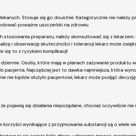
ekanych. Stosuje się go doustnie. Kategorycznie nie należy 
odować poważne uszczerbki na zdrowiu.
h stosowania preparatu, należy skonsultować się z lekarzem
nalizę i obserwację skuteczności i tolerancji lekarz może zw
 się to z ryzykiem komplikacji!
z dziennie. Osoby, które mają w planach zażywanie produktu 
eb pacjenta. Najczęściej jest to dawka najmniejsza, która wyn
anie nie będzie służyło pacjentowi, lekarz może podjąć decyzję
że pojawią się działania niepożądane, chociaż oczywiście ni
korzyści wynikające z przyjmowania substancji są o wiele wię
notowuje się częste bóle głowy, uderzenia gorąca, przekrwie