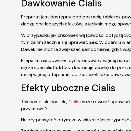
Dawkowanie Cialis
Preparat jest dostępny pod postacią tabletek powl
dadzą one lepszych efektów, a jedynie mogą spow
W przypadku jakichkolwiek wątpliwości dotyczącyc
tym zanim zacznie się uprawiać
sex
. W oparciu o a
Dawek nie można zwiększać samodzielnie, gdyż wiąże
Preparat nie powinien być stosowany więcej niż ra
się ze specjalistą, który dostosuje dawkę do potrz
mniej więcej o tej samej porze. Jeżeli takie dawkow
Efekty uboczne Cialis
Tak samo jak inne leki,
Cialis
może również sprawiać, 
przyjmować.
Należy pamiętać o tym, że w większości przypadków 
Zgodnie z obserwajcami u pacjentów najczęściej od