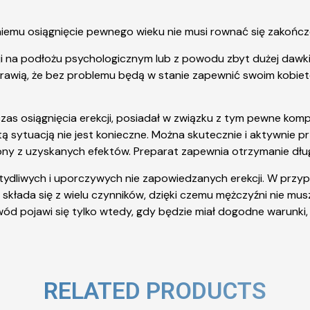
niemu osiągnięcie pewnego wieku nie musi rownać się zakończ
i na podłożu psychologicznym lub z powodu zbyt dużej dawki 
 sprawią, że bez problemu będą w stanie zapewnić swoim kob
 osiągnięcia erekcji, posiadał w związku z tym pewne komplek
tą sytuacją nie jest konieczne. Można skutecznie i aktywnie p
olony z uzyskanych efektów. Preparat zapewnia otrzymanie dłu
stydliwych i uporczywych nie zapowiedzanych erekcji. W prz
składa się z wielu czynników, dzięki czemu mężczyźni nie mus
pojawi się tylko wtedy, gdy będzie miał dogodne warunki, 
RELATED PRODUCTS