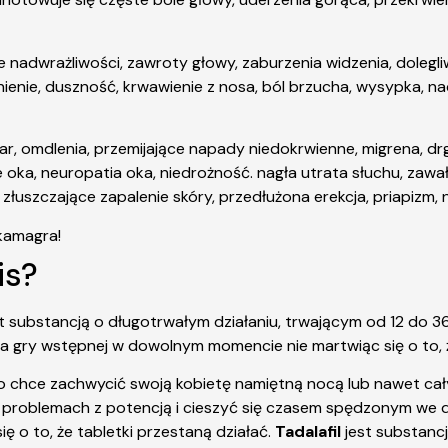
e nadwrażliwości, zawroty głowy, zaburzenia widzenia, dolegli
śnienie, duszność, krwawienie z nosa, ból brzucha, wysypka, n
r, omdlenia, przemijające napady niedokrwienne, migrena, drg
oka, neuropatia oka, niedrożność. nagła utrata słuchu, zawał 
uszczające zapalenie skóry, przedłużona erekcja, priapizm, 
is?
est substancją o długotrwałym działaniu, trwającym od 12 do 36
gry wstępnej w dowolnym momencie nie martwiąc się o to, że
to chce zachwycić swoją kobietę namiętną nocą lub nawet
problemach z potencją i cieszyć się czasem spędzonym we d
ę o to, że tabletki przestaną działać.
Tadalafil
jest substanc