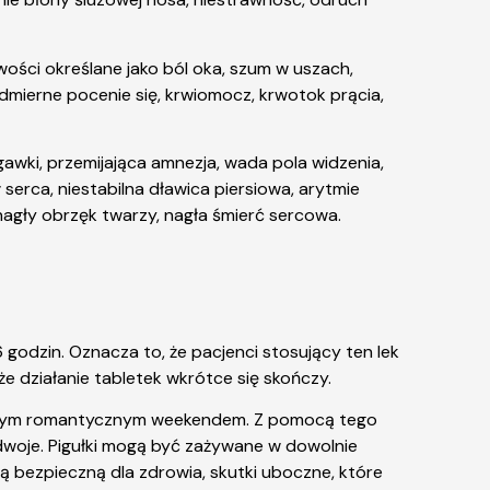
wości określane jako ból oka, szum w uszach,
admierne pocenie się, krwiomocz, krwotok prącia,
awki, przemijająca amnezja, wada pola widzenia,
serca, niestabilna dławica piersiowa, arytmie
nagły obrzęk twarzy, nagła śmierć sercowa.
 godzin. Oznacza to, że pacjenci stosujący ten lek
 działanie tabletek wkrótce się skończy.
 całym romantycznym weekendem. Z pomocą tego
woje. Pigułki mogą być zażywane w dowolnie
ją bezpieczną dla zdrowia, skutki uboczne, które