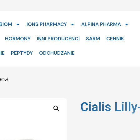
BIOM
IONS PHARMACY
ALPINA PHARMA
HORMONY
INNI PRODUCENCI
SARM
CENNIK
IE
PEPTYDY
ODCHUDZANIE
30zł
Cialis Lil