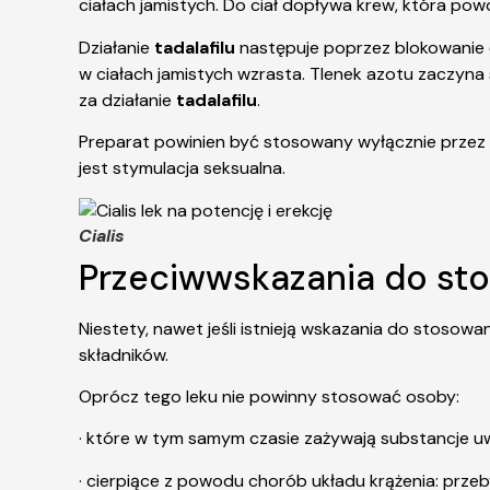
ciałach jamistych. Do ciał dopływa krew, która po
Działanie
tadalafilu
następuje poprzez blokowanie e
w ciałach jamistych wzrasta. Tlenek azotu zaczyna
za działanie
tadalafilu
.
Preparat powinien być stosowany wyłącznie przez
jest stymulacja seksualna.
Cialis
Przeciwwskazania do sto
Niestety, nawet jeśli istnieją wskazania do stoso
składników.
Oprócz tego leku nie powinny stosować osoby:
· które w tym samym czasie zażywają substancje uw
· cierpiące z powodu chorób układu krążenia: przeby