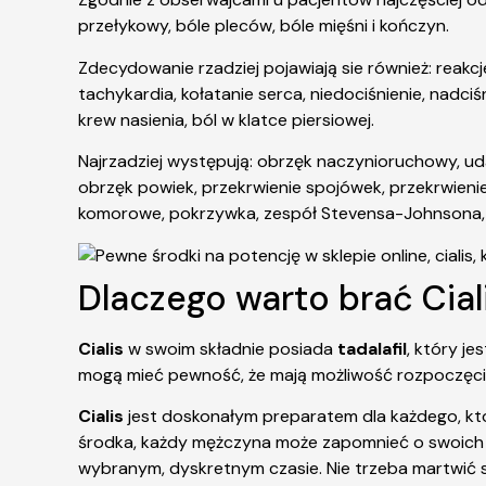
przełykowy, bóle pleców, bóle mięśni i kończyn.
Zdecydowanie rzadziej pojawiają sie również: reakcj
tachykardia, kołatanie serca, niedociśnienie, nadci
krew nasienia, ból w klatce piersiowej.
Najrzadziej występują: obrzęk naczynioruchowy, uda
obrzęk powiek, przekrwienie spojówek, przekrwienie 
komorowe, pokrzywka, zespół Stevensa-Johnsona, zł
Dlaczego warto brać Cial
Cialis
w swoim składnie posiada
tadalafil
, który j
mogą mieć pewność, że mają możliwość rozpoczęcia 
Cialis
jest doskonałym preparatem dla każdego, k
środka, każdy mężczyna może zapomnieć o swoich 
wybranym, dyskretnym czasie. Nie trzeba martwić si