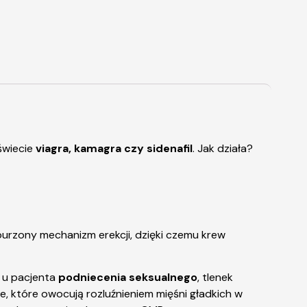
świecie
viagra, kamagra czy sidenafil
. Jak działa?
urzony mechanizm erekcji, dzięki czemu krew
 u pacjenta
podniecenia seksualnego
, tlenek
e, które owocują rozluźnieniem mięśni gładkich w