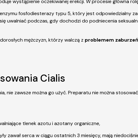
woduje wystąpienie oczekiwanej erekcji. W procesie główna r
nzymu fosfodiesterazy typu 5, który jest odpowiedzialny za
 się uwalniać podczas, gdy dochodzi do podniecenia seksualn
 dorosłych mężczyzn, którzy walczą z
problemem zaburzeń 
sowania Cialis
wania, nie zawsze można go użyć. Preparatu nie można stosowa
alniające tlenek azotu i azotany organiczne,
ły zawał serca w ciągu ostatnich 3 miesięcy, mają niedociśnie