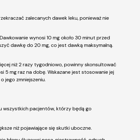
przekraczać zalecanych dawek leku, ponieważ nie
. Dawkowanie wynosi 10 mg około 30 minut przed
iększyć dawkę do 20 mg, co jest dawką maksymalną.
więcej niż 2 razy tygodniowo, powinny skonsultować
osi 5 mg raz na dobę. Wskazane jest stosowanie jej
 o jego zmniejszeniu.
e u wszystkich pacjentów, którzy będą go
ksze niż pojawiające się skutki uboczne.
nie błony śluzowej nosa, niestrawność, odruch