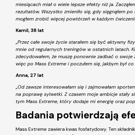
miesiącach miał o wiele lepsze efekty niż ja. Zaczą
rezultatów. Wszystko zmieniło się, gdy sięgnąłem po 
mogłem zrobić więcej powtórzeń w każdym ćwiczeniu
Kamil, 38 lat
„
Przez całe swoje życie starałem się być aktywny fiz
mnie od regularnych treningów w ostatnich latach. Ki
zdecydowałem, że muszę ponownie zadbać o swoje zdr
więc po Mass Extreme i poczułem się, jakbym był co n
Anna, 27 lat
„
Od zawsze interesowałam się i zajmowałam sportem. 
na poprawę sylwetki. Z czasem moje ambicje stały si
tym Mass Extreme, który dodaje mi energię oraz pop
Badania potwierdzają ef
Mass Extreme zawiera kwas fosfatydowy. Ten składnik