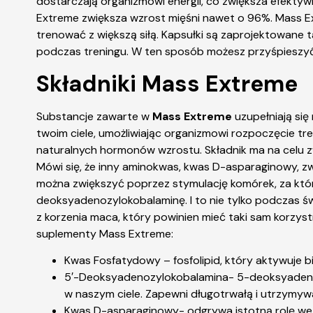
dostarczają organizmowi energii, co zwiększa efektywn
Extreme zwiększa wzrost mięśni nawet o 96%. Mass E
trenować z większą siłą. Kapsułki są zaprojektowan
podczas treningu. W ten sposób możesz przyśpieszyć s
Składniki Mass Extreme
Substancje zawarte w
Mass Extreme
uzupełniają się
twoim ciele, umożliwiając organizmowi rozpoczęcie 
naturalnych hormonów wzrostu. Składnik ma na celu zw
Mówi się, że inny aminokwas, kwas D-asparaginowy, zw
można zwiększyć poprzez stymulację komórek, za któr
deoksyadenozylokobalaminę. I to nie tylko podczas św
z korzenia maca, który powinien mieć taki sam korzy
suplementy Mass Extreme:
Kwas Fosfatydowy – fosfolipid, który aktywuje b
5′-Deoksyadenozylokobalamina- 5-deoksyadenoz
w naszym ciele. Zapewni długotrwałą i utrzymywa
Kwas D-asparaginowy- odgrywa istotną rolę we 