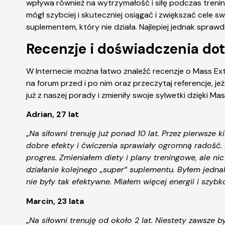
wpływa również na wytrzymałość i siłę podczas trening
mógł szybciej i skuteczniej osiągać i zwiększać cel
suplementem, który nie działa. Najlepiej jednak sprawd
Recenzje i doświadczenia d
W Internecie można łatwo znaleźć recenzje o Mass Ext
na forum przed i po nim oraz przeczytaj referencje, j
już z naszej porady i zmieniły swoje sylwetki dzięki Ma
Adrian, 27 lat
„
Na siłowni trenuję już ponad 10 lat. Przez pierwsz
dobre efekty i ćwiczenia sprawiały ogromną radość.
progres. Zmieniałem diety i plany treningowe, ale ni
działanie kolejnego „super” suplementu. Byłem jedna
nie były tak efektywne. Miałem więcej energii i szyb
Marcin, 23 lata
„
Na siłowni trenuję od około 2 lat. Niestety zawsze