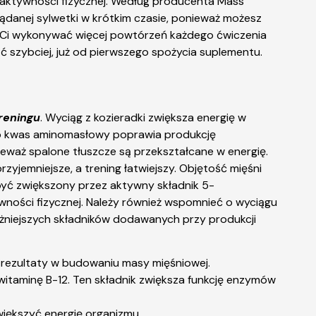
ej aktywności fizycznej. Według producenta Mass
danej sylwetki w krótkim czasie, ponieważ możesz
c Ci wykonywać więcej powtórzeń każdego ćwiczenia
 szybciej, już od pierwszego spożycia suplementu.
reningu
. Wyciąg z kozieradki zwiększa energię w
dto kwas aminomasłowy poprawia produkcję
eważ spalone tłuszcze są przekształcane w energię.
yjemniejsze, a trening łatwiejszy. Objętość mięśni
być zwiększony przez aktywny składnik 5-
ywności fizycznej. Należy również wspomnieć o wyciągu
ażniejszych składników dodawanych przy produkcji
e rezultaty w budowaniu masy mięśniowej.
taminę B-12. Ten składnik zwiększa funkcję enzymów
iększyć energię organizmu.