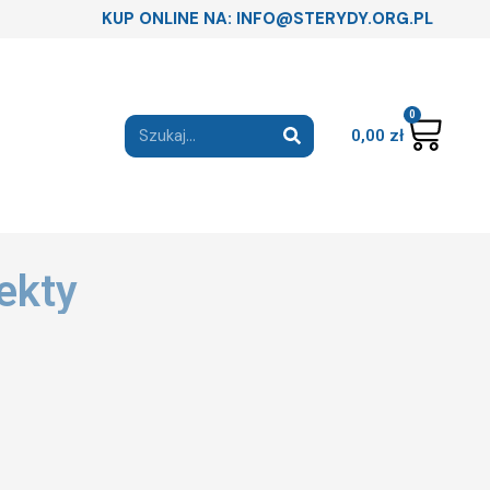
KUP ONLINE NA: INFO@STERYDY.ORG.PL
0
0,00
zł
ekty