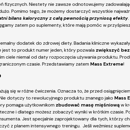
zeń fizycznych. Niestety nie zawsze odnotowujemy zadowalają
użo. Pomimo tego, że możemy dostarczyć wszystkie najważniej
atni bilans kaloryczny z całą pewnością przyniosą efekty
. Sięgamy zatem po suplementy, które mają pomóc w przyśpies
remalny dodatek do zdrowej diety. Badania kliniczne wykazał
e jest to produkt numer jeden, który pozwala
zwiększyć bez
oim ciele niemal od daty rozpoczęcia używania produktu. Prod
ograniczonym czasie. Przedstawiamy zatem
Mass Extreme
!
?
ażują się w różne ćwiczenia. Oznacza to, że przed osiągnięciem
. Nie dotyczy to rewolucyjnego produktu znanego jako
Mass 
tóry pomaga użytkownikom
zbudować masę mięśniową
w kr
czne i dlatego możesz zobaczyć wyniki w krótkim czasie. Po
nsumenta. Jest specjalnie zaprojektowany dla tych, którzy c
ołączyć z planem intensywnego treningu. Jeśli weźmiesz suple