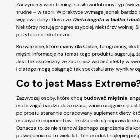
Zaczynamy wiec treningi na siłowni lub inny typ ćwic
trudne – w teorii. W praktyce wymaga jednak bardzo d
węglowodany i tłuszcze.
Dieta bogata w białko i dod
Niektórzy notują progres szybciej, niektórzy wolniej
pożyteczne i skuteczne.
Rozwiązanie, które mamy dla Ciebie, to ogromny, ekst
mięśni. Informacje na temat tego produktu sugerują, ż
Jest tak skuteczny, że zaczniesz widzieć efekty w sw
i dlatego mogą osiągnąć tak spektakularny wynik w 
Co to jest Mass Extreme
Zazwyczaj osoby, które chcą
budować mięśnie
, ang
może zająć bardzo dużo czasu, zanim osiągnie się cel
po prostu starannie opracowany suplement diety, k
mocnych komponentów. Te składniki są naprawdę skute
Oznacza to, że nie stanowi żadnego zagrożenia dla ko
poświęcenia na to wielu lat. Ten produkt najlepiej p