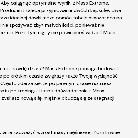
 Aby osiągnąć optymalne wyniki z Mass Extreme,
m. Producent zaleca przyjmowanie dwóch kapsułek dwa
borze idealnej dawki może pomóc tabela mieszczona na
nie spożywać zbyt małych ilości, ponieważ nie
izmie. Poza tym nigdy nie powinieneś widzieć Mass
eme naprawdę działa? Mass Extreme pomaga budować
re po krótkim czasie zwiększy także Twoją wydajność.
zęsto zdarza się, że po pewnym czasie notujesz
rostu po treningu. Liczne doświadczenia z Mass
skasz nową siłę, mięśnie obudzą się ze stagnacji i
 stanie zauważyć wzrost masy mięśniowej. Pozytywnie