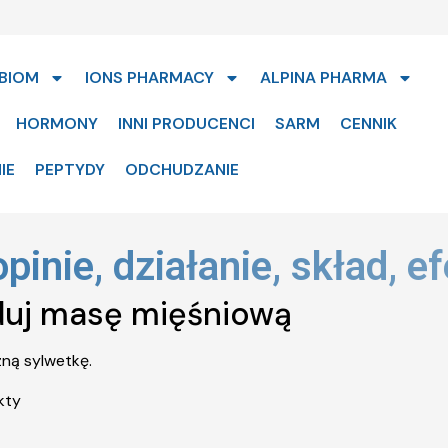
BIOM
IONS PHARMACY
ALPINA PHARMA
HORMONY
INNI PRODUCENCI
SARM
CENNIK
IE
PEPTYDY
ODCHUDZANIE
nie, działanie, skład, ef
uj masę mięśniową
zną sylwetkę.