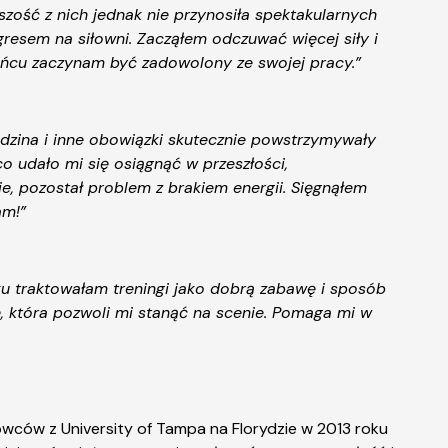
zość z nich jednak nie przynosiła spektakularnych
gresem na siłowni. Zacząłem odczuwać więcej siły i
ońcu zaczynam być zadowolony ze swojej pracy.”
rodzina i inne obowiązki skutecznie powstrzymywały
o udało mi się osiągnąć w przeszłości,
, pozostał problem z brakiem energii. Sięgnąłem
am!”
tku traktowałam treningi jako dobrą zabawę i sposób
ę, która pozwoli mi stanąć na scenie. Pomaga mi w
wców z University of Tampa na Florydzie w 2013 roku