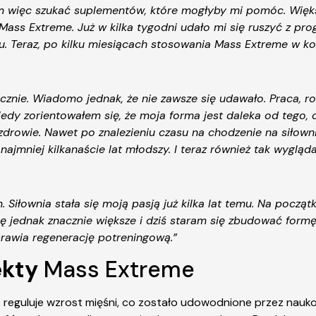
łem więc szukać suplementów, które mogłyby mi pomóc. Więks
Mass Extreme. Już w kilka tygodni udało mi się ruszyć z pro
. Teraz, po kilku miesiącach stosowania Mass Extreme w k
ycznie. Wiadomo jednak, że nie zawsze się udawało. Praca, 
edy zorientowałem się, że moja forma jest daleka od tego, c
owie. Nawet po znalezieniu czasu na chodzenie na siłownie
ajmniej kilkanaście lat młodszy. I teraz również tak wygląd
Siłownia stała się moją pasją już kilka lat temu. Na począ
ę jednak znacznie większe i dziś staram się zbudować form
rawia regenerację potreningową.”
ekty
Mass Extreme
 reguluje wzrost mięśni, co zostało udowodnione przez nauko