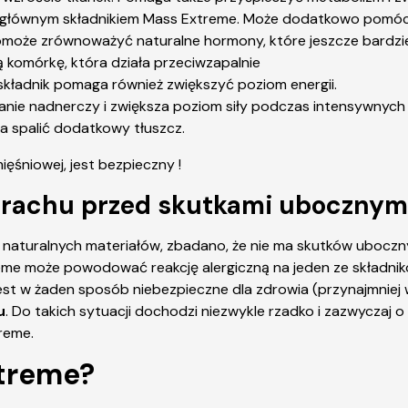
jest głównym składnikiem Mass Extreme. Może dodatkowo pomó
pomoże zrównoważyć naturalne hormony, które jeszcze bardzi
omórkę, która działa przeciwzapalnie
ładnik pomaga również zwiększyć poziom energii.
nie nadnerczy i zwiększa poziom siły podczas intensywnych 
 spalić dodatkowy tłuszcz.
strachu przed skutkami ubocznym
aturalnych materiałów, zbadano, że nie ma skutków ubocznyc
me może powodować reakcję alergiczną na jeden ze składnikó
e jest w żaden sposób niebezpieczne dla zdrowia (przynajmnie
u
. Do takich sytuacji dochodzi niezwykle rzadko i zazwyczaj 
reme.
treme?