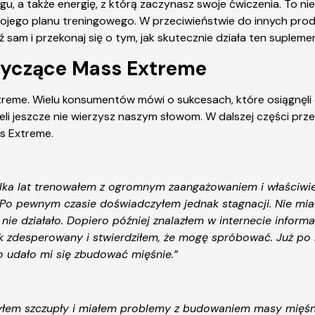
u, a także energię, z którą zaczynasz swoje ćwiczenia. To ni
e swojego planu treningowego. W przeciwieństwie do innych p
ź sam i przekonaj się o tym, jak skutecznie działa ten supleme
otyczące Mass Extreme
reme. Wielu konsumentów mówi o sukcesach, które osiągnęli dz
eżeli jeszcze nie wierzysz naszym słowom. W dalszej części p
ss Extreme.
e kilka lat trenowałem z ogromnym zaangażowaniem i właściw
 Po pewnym czasie doświadczyłem jednak stagnacji. Nie mia
c nie działało. Dopiero później znalazłem w internecie info
k zdesperowany i stwierdziłem, że mogę spróbować. Już po k
ko udało mi się zbudować mięśnie.”
 byłem szczupły i miałem problemy z budowaniem masy mięśni