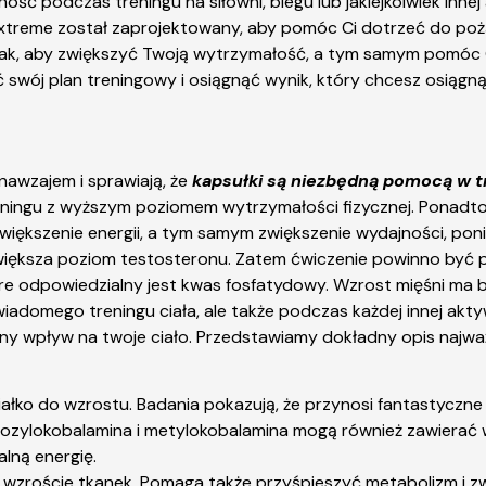
ość podczas treningu na siłowni, biegu lub jakiejkolwiek inn
xtreme został zaprojektowany, aby pomóc Ci dotrzeć do pożą
e tak, aby zwiększyć Twoją wytrzymałość, a tym samym pomó
wój plan treningowy i osiągnąć wynik, który chcesz osiągnąć
 nawzajem i sprawiają, że
kapsułki są niezbędną pomocą w t
treningu z wyższym poziomem wytrzymałości fizycznej. Pona
iększenie energii, a tym samym zwiększenie wydajności, poni
iększa poziom testosteronu. Zatem ćwiczenie powinno być prz
e odpowiedzialny jest kwas fosfatydowy. Wzrost mięśni ma 
iadomego treningu ciała, ale także podczas każdej innej akt
stny wpływ na twoje ciało. Przedstawiamy dokładny opis najw
iałko do wzrostu. Badania pokazują, że przynosi fantastyczn
ylokobalamina i metylokobalamina mogą również zawierać wi
lną energię.
wzroście tkanek. Pomaga także przyśpieszyć metabolizm i zw