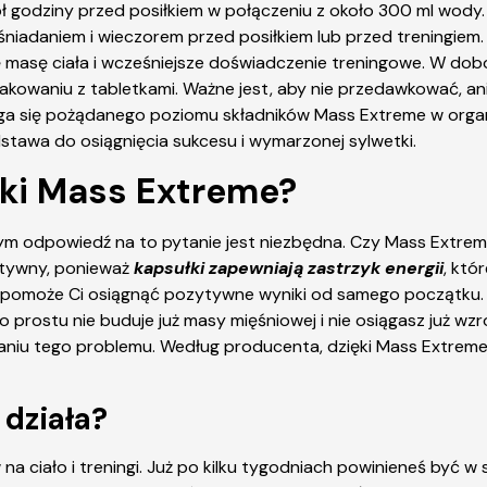
 godziny przed posiłkiem w połączeniu z około 300 ml wody.
śniadaniem i wieczorem przed posiłkiem lub przed treningie
ę masę ciała i wcześniejsze doświadczenie treningowe. W do
owaniu z tabletkami. Ważne jest, aby nie przedawkować, ani 
iąga się pożądanego poziomu składników Mass Extreme w organ
stawa do osiągnięcia sukcesu i wymarzonej sylwetki.
ki Mass Extreme?
 odpowiedź na to pytanie jest niezbędna. Czy Mass Extr
ektywny, ponieważ
kapsułki zapewniają zastrzyk energii
, któ
pomoże Ci osiągnąć pozytywne wyniki od samego początku. C
o prostu nie buduje już masy mięśniowej i nie osiągasz już wz
iu tego problemu. Według producenta, dzięki Mass Extreme zy
działa?
ciało i treningi. Już po kilku tygodniach powinieneś być w