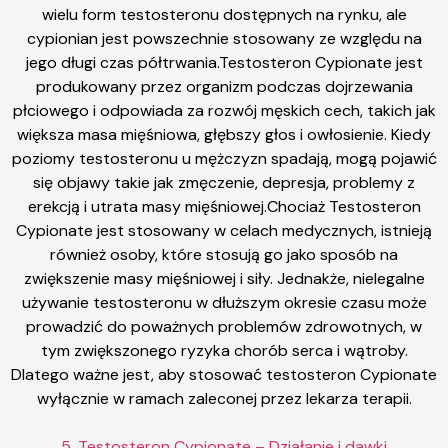
wielu form testosteronu dostępnych na rynku, ale
cypionian jest powszechnie stosowany ze względu na
jego długi czas półtrwania.Testosteron Cypionate jest
produkowany przez organizm podczas dojrzewania
płciowego i odpowiada za rozwój męskich cech, takich jak
większa masa mięśniowa, głębszy głos i owłosienie. Kiedy
poziomy testosteronu u mężczyzn spadają, mogą pojawić
się objawy takie jak zmęczenie, depresja, problemy z
erekcją i utrata masy mięśniowej.Chociaż Testosteron
Cypionate jest stosowany w celach medycznych, istnieją
również osoby, które stosują go jako sposób na
zwiększenie masy mięśniowej i siły. Jednakże, nielegalne
używanie testosteronu w dłuższym okresie czasu może
prowadzić do poważnych problemów zdrowotnych, w
tym zwiększonego ryzyka chorób serca i wątroby.
Dlatego ważne jest, aby stosować testosteron Cypionate
wyłącznie w ramach zaleconej przez lekarza terapii.
5. Testosteron Cypionate – Działanie i dawki