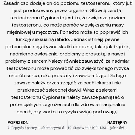
Zasadniczo dodaje on do poziomu testosteronu, który już
jest produkowany przez organizm.Główną zaletą
testosteronu Cypionate jest to, że zwiększa poziom
testosteronu, co może pomóc w zwiększeniu masy
mięśniowej u mężczyzn. Ponadto może to poprawić ich
funkcję seksualną i libido. Jednak istnieją pewne
potencjalne negatywne skutki uboczne, takie jak trądzik,
nadmierne owłosienie, problemy z prostatą, a nawet
problemy z sercem.Należy również zauważyć, że nadmiar
testosteronu może prowadzić do zwiększonego ryzyka
chorób serca, raka prostaty i zawału mózgu. Dlatego
zawsze należy przestrzegać zaleceń lekarza i nie
przekraczać zaleconej dawki. Wraz z zaletami
testosteronu Cypionate należy zawsze pamiętać o
potencjalnych zagrożeniach dla zdrowia i racjonalnie
ocenić, czy warto to ryzyko wziąć pod uwagę.
POPRZEDNI
NASTĘPNY
7. Peptydy i sarmy – alternatywa dla tradycyjnych leków na choroby tarczycy
10. Stosowanie IGF1-LR3 – jakie działania niepożądane należy przewidzieć