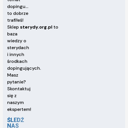
dopingu…
to dobrze
trafiłeś!
Sklep
sterydy.org.pl
to
baza
wiedzy o
sterydach
i innych
środkach
dopingujących.
Masz
pytanie?
Skontaktuj
się z
naszym
ekspertem!
ŚLEDŹ
NAS