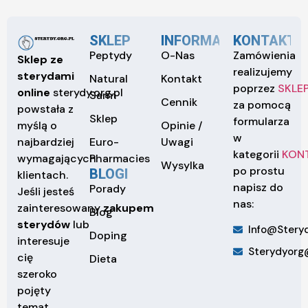
SKLEP
INFORMACJE
KONTAKT
Peptydy
O-Nas
Zamówienia
Sklep ze
realizujemy
sterydami
Natural
Kontakt
poprzez
SKLE
online
sterydy.org.pl
Sarm
Cennik
za pomocą
powstała z
Sklep
formularza
Opinie /
myślą o
w
Euro-
Uwagi
najbardziej
kategorii
KON
Pharmacies
wymagających
Wysylka
po prostu
BLOGI
klientach.
napisz do
Porady
Jeśli jesteś
nas:
zainteresowany
zakupem
Blog
sterydów
lub
Info@steryd
Doping
interesuje
Sterydyorg
cię
Dieta
szeroko
pojęty
temat