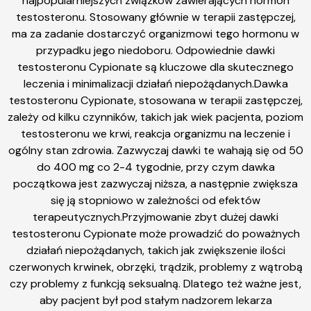
najpopularniejszych związków zawierających hormon
testosteronu. Stosowany głównie w terapii zastępczej,
ma za zadanie dostarczyć organizmowi tego hormonu w
przypadku jego niedoboru. Odpowiednie dawki
testosteronu Cypionate są kluczowe dla skutecznego
leczenia i minimalizacji działań niepożądanych.Dawka
testosteronu Cypionate, stosowana w terapii zastępczej,
zależy od kilku czynników, takich jak wiek pacjenta, poziom
testosteronu we krwi, reakcja organizmu na leczenie i
ogólny stan zdrowia. Zazwyczaj dawki te wahają się od 50
do 400 mg co 2-4 tygodnie, przy czym dawka
początkowa jest zazwyczaj niższa, a następnie zwiększa
się ją stopniowo w zależności od efektów
terapeutycznych.Przyjmowanie zbyt dużej dawki
testosteronu Cypionate może prowadzić do poważnych
działań niepożądanych, takich jak zwiększenie ilości
czerwonych krwinek, obrzęki, trądzik, problemy z wątrobą
czy problemy z funkcją seksualną. Dlatego też ważne jest,
aby pacjent był pod stałym nadzorem lekarza