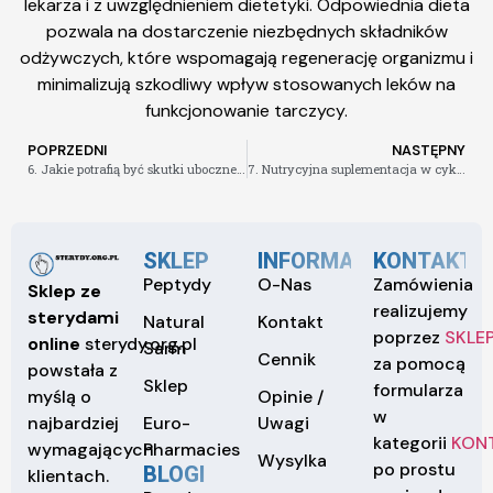
lekarza i z uwzględnieniem dietetyki. Odpowiednia dieta
pozwala na dostarczenie niezbędnych składników
odżywczych, które wspomagają regenerację organizmu i
minimalizują szkodliwy wpływ stosowanych leków na
funkcjonowanie tarczycy.
POPRZEDNI
NASTĘPNY
6. Jakie potrafią być skutki uboczne stosowania peptydów i sarmów
7. Nutrycyjna suplementacja w cyklu Testosterone Propionate
SKLEP
INFORMACJE
KONTAKT
Peptydy
O-Nas
Zamówienia
Sklep ze
realizujemy
sterydami
Natural
Kontakt
poprzez
SKLE
online
sterydy.org.pl
Sarm
Cennik
za pomocą
powstała z
Sklep
formularza
Opinie /
myślą o
w
Euro-
Uwagi
najbardziej
kategorii
KON
Pharmacies
wymagających
Wysylka
po prostu
BLOGI
klientach.