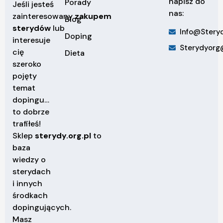
napisz do
Porady
Jeśli jesteś
nas:
zainteresowany
zakupem
Blog
sterydów
lub
Info@steryd
Doping
interesuje
Sterydyorg
cię
Dieta
szeroko
pojęty
temat
dopingu…
to dobrze
trafiłeś!
Sklep
sterydy.org.pl
to
baza
wiedzy o
sterydach
i innych
środkach
dopingujących.
Masz