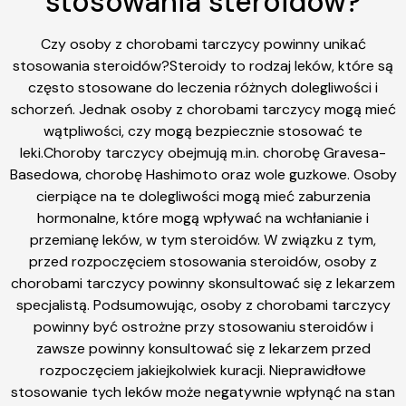
stosowania steroidów?
Czy osoby z chorobami tarczycy powinny unikać
stosowania steroidów?Steroidy to rodzaj leków, które są
często stosowane do leczenia różnych dolegliwości i
schorzeń. Jednak osoby z chorobami tarczycy mogą mieć
wątpliwości, czy mogą bezpiecznie stosować te
leki.Choroby tarczycy obejmują m.in. chorobę Gravesa-
Basedowa, chorobę Hashimoto oraz wole guzkowe. Osoby
cierpiące na te dolegliwości mogą mieć zaburzenia
hormonalne, które mogą wpływać na wchłanianie i
przemianę leków, w tym steroidów. W związku z tym,
przed rozpoczęciem stosowania steroidów, osoby z
chorobami tarczycy powinny skonsultować się z lekarzem
specjalistą. Podsumowując, osoby z chorobami tarczycy
powinny być ostrożne przy stosowaniu steroidów i
zawsze powinny konsultować się z lekarzem przed
rozpoczęciem jakiejkolwiek kuracji. Nieprawidłowe
stosowanie tych leków może negatywnie wpłynąć na stan