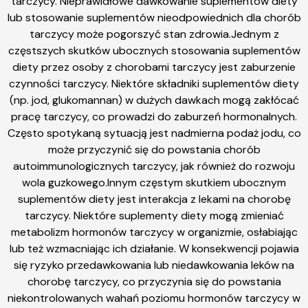
tarczycy. Nieprawidłowe dawkowanie suplementów diety
lub stosowanie suplementów nieodpowiednich dla chorób
tarczycy może pogorszyć stan zdrowia.Jednym z
częstszych skutków ubocznych stosowania suplementów
diety przez osoby z chorobami tarczycy jest zaburzenie
czynności tarczycy. Niektóre składniki suplementów diety
(np. jod, glukomannan) w dużych dawkach mogą zakłócać
pracę tarczycy, co prowadzi do zaburzeń hormonalnych.
Często spotykaną sytuacją jest nadmierna podaż jodu, co
może przyczynić się do powstania chorób
autoimmunologicznych tarczycy, jak również do rozwoju
wola guzkowego.Innym częstym skutkiem ubocznym
suplementów diety jest interakcja z lekami na chorobę
tarczycy. Niektóre suplementy diety mogą zmieniać
metabolizm hormonów tarczycy w organizmie, osłabiając
lub też wzmacniając ich działanie. W konsekwencji pojawia
się ryzyko przedawkowania lub niedawkowania leków na
chorobę tarczycy, co przyczynia się do powstania
niekontrolowanych wahań poziomu hormonów tarczycy w