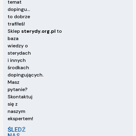
temat
dopingu…
to dobrze
trafiłeś!
Sklep
sterydy.org.pl
to
baza
wiedzy o
sterydach
i innych
środkach
dopingujących.
Masz
pytanie?
Skontaktuj
się z
naszym
ekspertem!
ŚLEDŹ
NAS