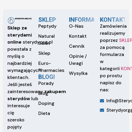
SKLEP
INFORMACJE
KONTAKT
Peptydy
O-Nas
Zamówienia
Sklep ze
realizujemy
sterydami
Natural
Kontakt
poprzez
SKLE
online
sterydy.org.pl
Sarm
Cennik
za pomocą
powstała z
Sklep
formularza
Opinie /
myślą o
w
Euro-
Uwagi
najbardziej
kategorii
KON
Pharmacies
wymagających
Wysylka
po prostu
BLOGI
klientach.
napisz do
Porady
Jeśli jesteś
nas:
zainteresowany
zakupem
Blog
sterydów
lub
Info@steryd
Doping
interesuje
Sterydyorg
cię
Dieta
szeroko
pojęty