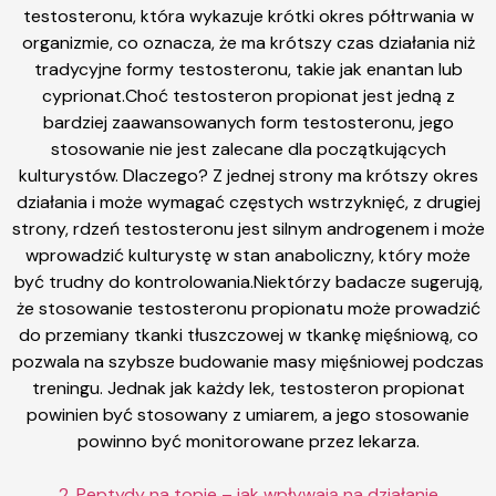
testosteronu, która wykazuje krótki okres półtrwania w
organizmie, co oznacza, że ​​ma krótszy czas działania niż
tradycyjne formy testosteronu, takie jak enantan lub
cyprionat.Choć testosteron propionat jest jedną z
bardziej zaawansowanych form testosteronu, jego
stosowanie nie jest zalecane dla początkujących
kulturystów. Dlaczego? Z jednej strony ma krótszy okres
działania i może wymagać częstych wstrzyknięć, z drugiej
strony, rdzeń testosteronu jest silnym androgenem i może
wprowadzić kulturystę w stan anaboliczny, który może
być trudny do kontrolowania.Niektórzy badacze sugerują,
że stosowanie testosteronu propionatu może prowadzić
do przemiany tkanki tłuszczowej w tkankę mięśniową, co
pozwala na szybsze budowanie masy mięśniowej podczas
treningu. Jednak jak każdy lek, testosteron propionat
powinien być stosowany z umiarem, a jego stosowanie
powinno być monitorowane przez lekarza.
2. Peptydy na topie – jak wpływają na działanie