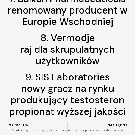
renomowany producent w
Europie Wschodniej
8. Vermodje
raj dla skrupulatnych
użytkowników
9. SIS Laboratories
nowy gracz na rynku
produkujący testosteron
propionat wyższej jakości
POPRZEDNI
NASTĘPNY
1. Parabolany – co to są i jak działają
4. Jakie peptydy warto stosować dla zwiększenia masy mięśniowej