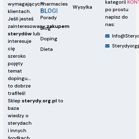
kategorii
KON
Pharmacies
wymagających
Wysylka
po prostu
BLOGI
klientach.
napisz do
Porady
Jeśli jesteś
nas:
zainteresowany
zakupem
Blog
sterydów
lub
Info@steryd
Doping
interesuje
Sterydyorg
cię
Dieta
szeroko
pojęty
temat
dopingu…
to dobrze
trafiłeś!
Sklep
sterydy.org.pl
to
baza
wiedzy o
sterydach
i innych
środkach