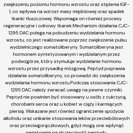
zwiększeniu poziomu hormonu wzrostu oraz stężenia IGF-
1, co wpływa na wzrost masy mięśniowej oraz spadek
tkanki tłuszczowej. Wspomaga on również procesy
regeneracyjne i odnowy tkanek.Mechanizm działania CJC-
1295 DAC polega na pobudzeniu wydzielania hormonu
wzrostu, co jest realizowane poprzez zwiększenie pulsu
wydzielniczego somatoliberyny. Somatoliberyna jest
hormonem syntetyzowanym i wydzielanym przez
podwzgórze, który stymuluje wydzielanie hormonu
wzrostu przez przysadkę mózgową. Peptyd poprawia
działanie somatoliberyny, co prowadzi do zwiększenia
wydzielania hormonu wzrostu.Podczas stosowania CJC-
1295 DAC należy zwracać uwagę na pewne czynniki.
Peptyd nie powinien być stosowany u osób z cukrzycą,
chorobami serca oraz u kobiet w ciąży i karmiących
piersią. Wskazane jest również ograniczenie spożycia
alkoholu oraz unikanie stosowania leków przeciwbólowych
oraz przeciwgorączkowych, gdyż mogą one wpłynąć
negatywnie na skuteczność peptydu.