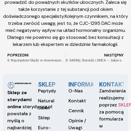
prowadzić do poważnych skutków ubocznych. Zaleca się
także korzystanie z tej substancji pod okiem
doświadczonego specjalisty.Kolejnym czynnikiem, na który
trzeba zwrócić uwagę, jest to, że CJC-1295 DAC może
mieć negatywny wpływ na układ hormonalny organizmu.
Dlatego nie powinno się go stosować bez konsultacji z
lekarzem lub ekspertem w dziedzinie farmakologii.
POPRZEDNI
NASTĘPNY
8. Najczęstsze błędy w stosowaniu Winstrolu – jak ich uniknąć
8. SARMy, Steroidy i DHEA – Jakie są skutki uboczne
SKLEP
INFORMACJE
KONTAKT
Peptydy
O-Nas
Zamówienia
Sklep ze
realizujemy
sterydami
Natural
Kontakt
poprzez
SKLE
online
sterydy.org.pl
Sarm
Cennik
za pomocą
powstała z
Sklep
formularza
Opinie /
myślą o
w
Euro-
Uwagi
najbardziej