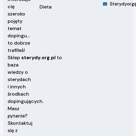
Sterydyorg
cię
Dieta
szeroko
pojęty
temat
dopingu…
to dobrze
trafiłeś!
Sklep
sterydy.org.pl
to
baza
wiedzy o
sterydach
i innych
środkach
dopingujących.
Masz
pytanie?
Skontaktuj
się z