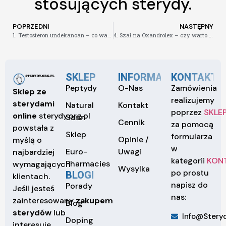
stosujących sterydy.
POPRZEDNI
NASTĘPNY
1. Testosteron undekanoan – co warto wiedzieć
4. Szał na Oxandrolex – czy warto sięgać po ten steryd
SKLEP
INFORMACJE
KONTAKT
Peptydy
O-Nas
Zamówienia
Sklep ze
realizujemy
sterydami
Natural
Kontakt
poprzez
SKLE
online
sterydy.org.pl
Sarm
Cennik
za pomocą
powstała z
Sklep
formularza
Opinie /
myślą o
w
Euro-
Uwagi
najbardziej
kategorii
KON
Pharmacies
wymagających
Wysylka
po prostu
BLOGI
klientach.
napisz do
Porady
Jeśli jesteś
nas:
zainteresowany
zakupem
Blog
sterydów
lub
Info@steryd
Doping
interesuje