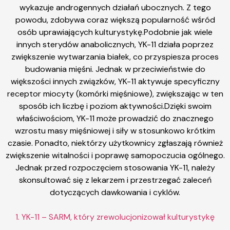
wykazuje androgennych działań ubocznych. Z tego
powodu, zdobywa coraz większą popularność wśród
osób uprawiających kulturystykę.Podobnie jak wiele
innych sterydów anabolicznych, YK-11 działa poprzez
zwiększenie wytwarzania białek, co przyspiesza proces
budowania mięśni. Jednak w przeciwieństwie do
większości innych związków, YK-11 aktywuje specyficzny
receptor miocyty (komórki mięśniowe), zwiększając w ten
sposób ich liczbę i poziom aktywności.Dzięki swoim
właściwościom, YK-11 może prowadzić do znacznego
wzrostu masy mięśniowej i siły w stosunkowo krótkim
czasie. Ponadto, niektórzy użytkownicy zgłaszają również
zwiększenie witalności i poprawę samopoczucia ogólnego.
Jednak przed rozpoczęciem stosowania YK-11, należy
skonsultować się z lekarzem i przestrzegać zaleceń
dotyczących dawkowania i cyklów.
1. YK-11 – SARM, który zrewolucjonizował kulturystykę