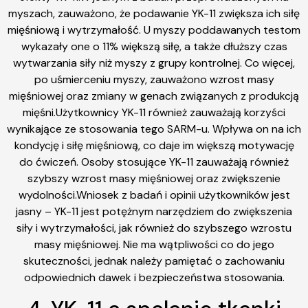
myszach, zauważono, że podawanie YK-11 zwiększa ich siłę
mięśniową i wytrzymałość. U myszy poddawanych testom
wykazały one o 11% większą siłę, a także dłuższy czas
wytwarzania siły niż myszy z grupy kontrolnej. Co więcej,
po uśmierceniu myszy, zauważono wzrost masy
mięśniowej oraz zmiany w genach związanych z produkcją
mięśni.Użytkownicy YK-11 również zauważają korzyści
wynikające ze stosowania tego SARM-u. Wpływa on na ich
kondycję i siłę mięśniową, co daje im większą motywację
do ćwiczeń. Osoby stosujące YK-11 zauważają również
szybszy wzrost masy mięśniowej oraz zwiększenie
wydolności.Wniosek z badań i opinii użytkowników jest
jasny – YK-11 jest potężnym narzędziem do zwiększenia
siły i wytrzymałości, jak również do szybszego wzrostu
masy mięśniowej. Nie ma wątpliwości co do jego
skuteczności, jednak należy pamiętać o zachowaniu
odpowiednich dawek i bezpieczeństwa stosowania.