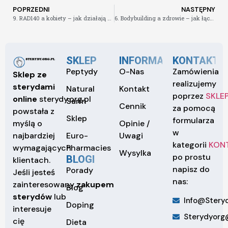
POPRZEDNI
NASTĘPNY
9. RAD140 a kobiety – jak działają dla celów fitness i kształtowania sylwetki
6. Bodybuilding a zdrowie – jak łączyć trening i suplementację
SKLEP
INFORMACJE
KONTAKT
Peptydy
O-Nas
Zamówienia
Sklep ze
realizujemy
sterydami
Natural
Kontakt
poprzez
SKLE
online
sterydy.org.pl
Sarm
Cennik
za pomocą
powstała z
Sklep
formularza
Opinie /
myślą o
w
Euro-
Uwagi
najbardziej
kategorii
KON
Pharmacies
wymagających
Wysylka
po prostu
BLOGI
klientach.
napisz do
Porady
Jeśli jesteś
nas:
zainteresowany
zakupem
Blog
sterydów
lub
Info@steryd
Doping
interesuje
Sterydyorg
cię
Dieta