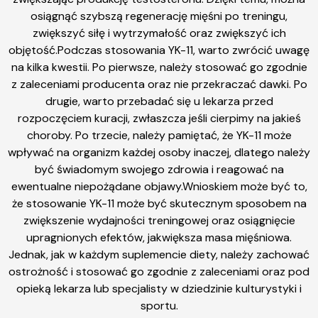
osiągnąć szybszą regenerację mięśni po treningu,
zwiększyć siłę i wytrzymałość oraz zwiększyć ich
objętość.Podczas stosowania YK-11, warto zwrócić uwagę
na kilka kwestii. Po pierwsze, należy stosować go zgodnie
z zaleceniami producenta oraz nie przekraczać dawki. Po
drugie, warto przebadać się u lekarza przed
rozpoczęciem kuracji, zwłaszcza jeśli cierpimy na jakieś
choroby. Po trzecie, należy pamiętać, że YK-11 może
wpływać na organizm każdej osoby inaczej, dlatego należy
być świadomym swojego zdrowia i reagować na
ewentualne niepożądane objawy.Wnioskiem może być to,
że stosowanie YK-11 może być skutecznym sposobem na
zwiększenie wydajności treningowej oraz osiągnięcie
upragnionych efektów, jakwiększa masa mięśniowa.
Jednak, jak w każdym suplemencie diety, należy zachować
ostrożność i stosować go zgodnie z zaleceniami oraz pod
opieką lekarza lub specjalisty w dziedzinie kulturystyki i
sportu.