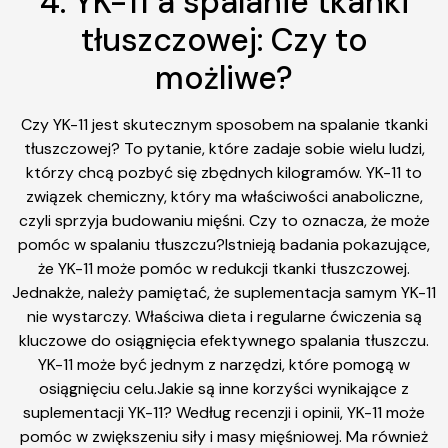
4. YK-11 a spalanie tkanki
tłuszczowej: Czy to
możliwe?
Czy YK-11 jest skutecznym sposobem na spalanie tkanki
tłuszczowej? To pytanie, które zadaje sobie wielu ludzi,
którzy chcą pozbyć się zbędnych kilogramów. YK-11 to
związek chemiczny, który ma właściwości anaboliczne,
czyli sprzyja budowaniu mięśni. Czy to oznacza, że może
pomóc w spalaniu tłuszczu?Istnieją badania pokazujące,
że YK-11 może pomóc w redukcji tkanki tłuszczowej.
Jednakże, należy pamiętać, że suplementacja samym YK-11
nie wystarczy. Właściwa dieta i regularne ćwiczenia są
kluczowe do osiągnięcia efektywnego spalania tłuszczu.
YK-11 może być jednym z narzędzi, które pomogą w
osiągnięciu celu.Jakie są inne korzyści wynikające z
suplementacji YK-11? Według recenzji i opinii, YK-11 może
pomóc w zwiększeniu siły i masy mięśniowej. Ma również