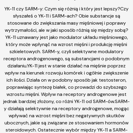
YK-11 czy SARM-y: Czym się różnią i który jest lepszy?Czy
słyszałeś o YK-11 i SARM-ach? Obie substancje są
stosowane do zwiększania masy mięśniowej i poprawy
wytrzymałości, ale w jaki sposób różnią się między sobą?
YK-11 uznawany jest jako modulator układu mięśniowego,
który może wpłynąć na wzrost mięśni i produkcję mięśni
szkieletowych. SARM-y, czyli selektywne modulatory
receptora androgenowego, są substancjami o podobnym
działaniu.YK-11 jest w stanie działać na mięśnie poprzez
wpływ na kierunek rozwoju komórek i ogólnie zwiększenie
ich ilości. Działa on w podobny sposób jak testosteron,
poprawiając syntezę białek, co prowadzi do szybszego
wzrostu mięśni. Wpływ na receptory androgenowe jest
jednak bardziej złożony, co różni YK-11 od SARM-ów.SARM-
y działają selektywnie na receptory androgenowe, mogąc
wpływać na wzrost mięśni bez negatywnych skutków
ubocznych, jakie są związane ze stosowaniem hormonów
steroidowych. Ostatecznie wybór między YK-11 a SARM-