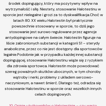
środek dopingujący, który ma pozytywny wpływ na
wytrzymałość i siłę. Niestety, stosowanie Halotestinu w
sporcie jest nielegalne i grozi za to dyskwalifikacja.Choć w
latach 80. XX wieku Halotestin był praktycznie
powszechnie stosowany w sporcie, to dziś jego
stosowanie jest surowo regulowane przez agencje
antydopingowe na całym świecie. Halotestin figuruje na
liście zabronionych substancji w kategorii S1 – sterydy
anaboliczne, przez co nie jest dostępny dla sportowców
legalnie.Podobnie jak w przypadku każdej innej substancji
dopingującej, stosowanie Halotestinu wiąże się z ryzykiem
dla zdrowia sportowca. Halotestin może powodować
szereg poważnych skutków ubocznych, w tym choroby
wątroby i nerki, problemy z układem sercowo-
naczyniowym, a nawet śmierć. Dlatego też, odradza się
stosowanie Halotestinu w sporcie oraz wszelkich innych
celach dopingowych.
10. Opinie użytkowników o Halotestinie – czy warto