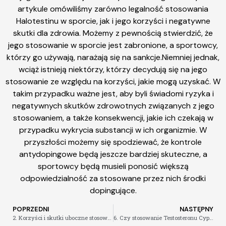
artykule omówiliśmy zarówno legalność stosowania
Halotestinu w sporcie, jak i jego korzyści i negatywne
skutki dla zdrowia. Możemy z pewnością stwierdzić, że
jego stosowanie w sporcie jest zabronione, a sportowcy,
którzy go używają, narażają się na sankcje.Niemniej jednak,
wciąż istnieją niektórzy, którzy decydują się na jego
stosowanie ze względu na korzyści, jakie mogą uzyskać. W
takim przypadku ważne jest, aby byli świadomi ryzyka i
negatywnych skutków zdrowotnych związanych z jego
stosowaniem, a także konsekwencji, jakie ich czekają w
przypadku wykrycia substancji w ich organizmie. W
przyszłości możemy się spodziewać, że kontrole
antydopingowe będą jeszcze bardziej skuteczne, a
sportowcy będą musieli ponosić większą
odpowiedzialność za stosowane przez nich środki
dopingujące.
POPRZEDNI
NASTĘPNY
2. Korzyści i skutki uboczne stosowania PEG-MGF
6. Czy stosowanie Testosteronu Cypionate wpływa na libido