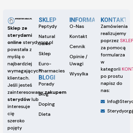
SKLEP
INFORMACJE
KONTAKT
Peptydy
O-Nas
Zamówienia
Sklep ze
realizujemy
sterydami
Natural
Kontakt
poprzez
SKLE
online
sterydy.org.pl
Sarm
Cennik
za pomocą
powstała z
Sklep
formularza
Opinie /
myślą o
w
Euro-
Uwagi
najbardziej
kategorii
KON
Pharmacies
wymagających
Wysylka
po prostu
BLOGI
klientach.
napisz do
Porady
Jeśli jesteś
nas:
zainteresowany
zakupem
Blog
sterydów
lub
Info@steryd
Doping
interesuje
Sterydyorg
cię
Dieta
szeroko
pojęty