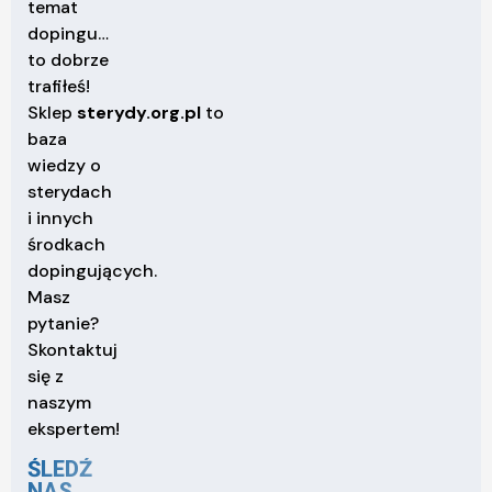
temat
dopingu…
to dobrze
trafiłeś!
Sklep
sterydy.org.pl
to
baza
wiedzy o
sterydach
i innych
środkach
dopingujących.
Masz
pytanie?
Skontaktuj
się z
naszym
ekspertem!
ŚLEDŹ
NAS