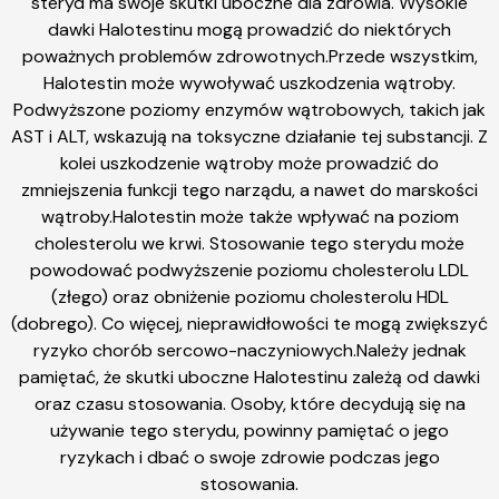
steryd ma swoje skutki uboczne dla zdrowia. Wysokie
dawki Halotestinu mogą prowadzić do niektórych
poważnych problemów zdrowotnych.Przede wszystkim,
Halotestin może wywoływać uszkodzenia wątroby.
Podwyższone poziomy enzymów wątrobowych, takich jak
AST i ALT, wskazują na toksyczne działanie tej substancji. Z
kolei uszkodzenie wątroby może prowadzić do
zmniejszenia funkcji tego narządu, a nawet do marskości
wątroby.Halotestin może także wpływać na poziom
cholesterolu we krwi. Stosowanie tego sterydu może
powodować podwyższenie poziomu cholesterolu LDL
(złego) oraz obniżenie poziomu cholesterolu HDL
(dobrego). Co więcej, nieprawidłowości te mogą zwiększyć
ryzyko chorób sercowo-naczyniowych.Należy jednak
pamiętać, że skutki uboczne Halotestinu zależą od dawki
oraz czasu stosowania. Osoby, które decydują się na
używanie tego sterydu, powinny pamiętać o jego
ryzykach i dbać o swoje zdrowie podczas jego
stosowania.