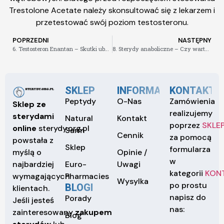
Trestolone Acetate należy skonsultować się z lekarzem i
przetestować swój poziom testosteronu.
POPRZEDNI
NASTĘPNY
6. Testosteron Enantan – Skutki uboczne i jak ich uniknąć
8. Sterydy anaboliczne – Czy warto ryzykować ich stosowanie
SKLEP
INFORMACJE
KONTAKT
Peptydy
O-Nas
Zamówienia
Sklep ze
realizujemy
sterydami
Natural
Kontakt
poprzez
SKLE
online
sterydy.org.pl
Sarm
Cennik
za pomocą
powstała z
Sklep
formularza
Opinie /
myślą o
w
Euro-
Uwagi
najbardziej
kategorii
KON
Pharmacies
wymagających
Wysylka
po prostu
BLOGI
klientach.
napisz do
Porady
Jeśli jesteś
nas:
zainteresowany
zakupem
Blog