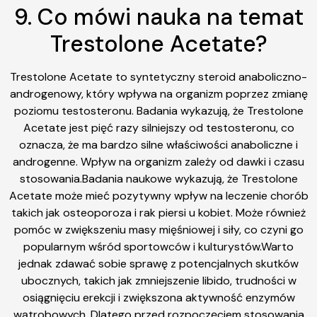
9. Co mówi nauka na temat
Trestolone Acetate?
Trestolone Acetate to syntetyczny steroid anaboliczno-
androgenowy, który wpływa na organizm poprzez zmianę
poziomu testosteronu. Badania wykazują, że Trestolone
Acetate jest pięć razy silniejszy od testosteronu, co
oznacza, że ​​ma bardzo silne właściwości anaboliczne i
androgenne. Wpływ na organizm zależy od dawki i czasu
stosowania.Badania naukowe wykazują, że Trestolone
Acetate może mieć pozytywny wpływ na leczenie chorób
takich jak osteoporoza i rak piersi u kobiet. Może również
pomóc w zwiększeniu masy mięśniowej i siły, co czyni go
popularnym wśród sportowców i kulturystów.Warto
jednak zdawać sobie sprawę z potencjalnych skutków
ubocznych, takich jak zmniejszenie libido, trudności w
osiągnięciu erekcji i zwiększona aktywność enzymów
wątrobowych. Dlatego przed rozpoczęciem stosowania