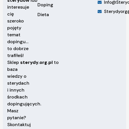
sterydów
lub
Info@steryd
Doping
interesuje
Sterydyorg
cię
Dieta
szeroko
pojęty
temat
dopingu…
to dobrze
trafiłeś!
Sklep
sterydy.org.pl
to
baza
wiedzy o
sterydach
i innych
środkach
dopingujących.
Masz
pytanie?
Skontaktuj